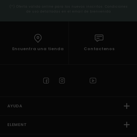
(*) Oferta valida online para los nuevos inscritos. Condiciones
de uso detalladas en el email de bienvenida
Encuentra una tienda
Contactenos
AYUDA
ELEMENT