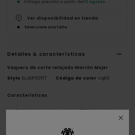
Entrega prevista a partir del
12 agosto
Ver disponibilidad en tienda
Seleccione una talla
Detalles & características
Vaquero de corte relajado Marrón Mujer
Style
ELJDP00117
Código de color
cqk0
Características
Tejido:
denim de color de 70% algodón con
30% algodón reciclado (368 g)
Corte:
corte relajado
Cintura fija