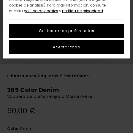
cookies de análisis). Para más información, consulte
nuestra
política de cookies
y
política de privacidad
Gestionar las preferencias
Aceptar todo
Pantalones Vaqueros Y Pantalones
365 Color Denim
Vaquero de corte relajado Marrón Mujer
90,00 €
Sepia
Color