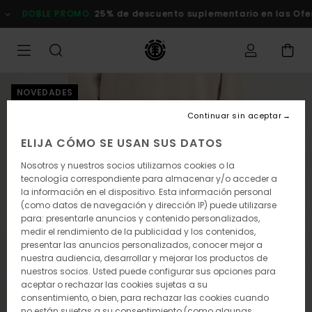
Pasar
DOBLE PROMO
25% de descuento suplementario en las Oferta
a
la
información
del
producto
NOVEDADES
Continuar sin aceptar
ELIJA CÓMO SE USAN SUS DATOS
Nosotros y nuestros socios utilizamos cookies o la
tecnología correspondiente para almacenar y/o acceder a
la información en el dispositivo. Esta información personal
(como datos de navegación y dirección IP) puede utilizarse
para: presentarle anuncios y contenido personalizados,
medir el rendimiento de la publicidad y los contenidos,
presentar las anuncios personalizados, conocer mejor a
nuestra audiencia, desarrollar y mejorar los productos de
nuestros socios. Usted puede configurar sus opciones para
aceptar o rechazar las cookies sujetas a su
consentimiento, o bien, para rechazar las cookies cuando
no están sujetas a su consentimiento (como algunas