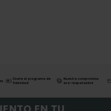
Únete al programa de
Nuestro compromiso
as
fidelidad
eco-responsable
UENTO EN TU