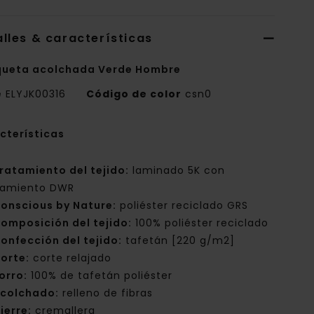
lles & características
ueta acolchada Verde Hombre
e
ELYJK00316
Código de color
csn0
cterísticas
ratamiento del tejido:
laminado 5K con
tamiento DWR
onscious by Nature:
poliéster reciclado GRS
omposición del tejido:
100% poliéster reciclado
onfección del tejido:
tafetán [220 g/m2]
orte:
corte relajado
orro:
100% de tafetán poliéster
colchado:
relleno de fibras
ierre:
cremallera