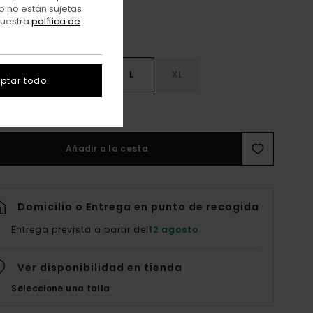
o no están sujetas
nuestra
política de
S
S
M
L
XL
ptar todo
er Guía De Tallas
Añadir a la cesta
Domicilio o Entrega en punto de recogida
Entrega prevista a partir del
12 agosto
Ver disponibilidad en tienda
Seleccione una talla