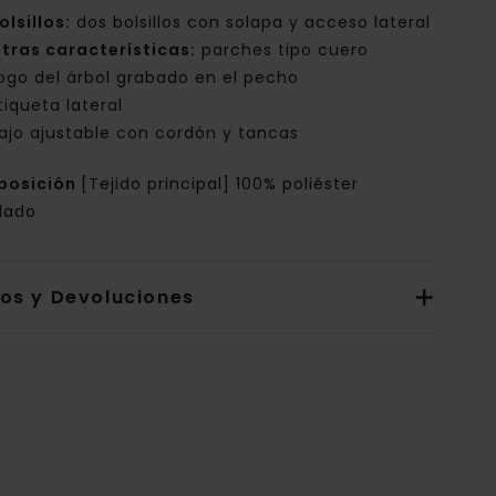
olsillos:
dos bolsillos con solapa y acceso lateral
tras características:
parches tipo cuero
ogo del árbol grabado en el pecho
tiqueta lateral
ajo ajustable con cordón y tancas
posición
[Tejido principal] 100% poliéster
clado
íos y Devoluciones