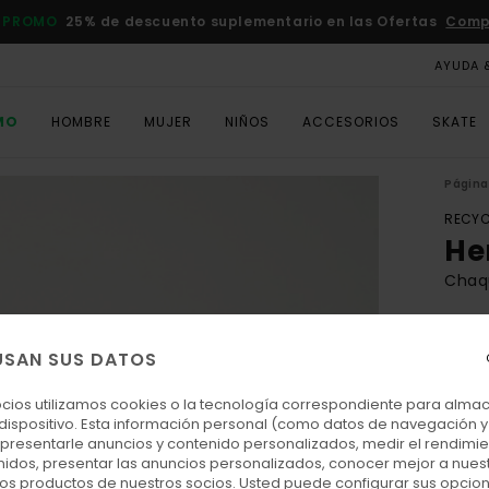
 PROMO
25% de descuento suplementario en las Ofertas
Comp
AYUDA 
MO
HOMBRE
MUJER
NIÑOS
ACCESORIOS
SKATE
Página 
RECYC
He
Chaq
ECO-
175
USAN SUS DATOS
ocios utilizamos cookies o la tecnología correspondiente para alm
 dispositivo. Esta información personal (como datos de navegación y 
Colo
: presentarle anuncios y contenido personalizados, medir el rendimie
enidos, presentar las anuncios personalizados, conocer mejor a nues
 los productos de nuestros socios. Usted puede configurar sus opcio