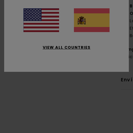
B
O
L
E
B
VIEW ALL COUNTRIES
Com
reci
Env