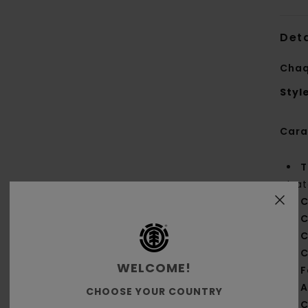
Deta
Chaq
Styl
Cara
T
tra
C
C
C
C
WELCOME!
F
A
CHOOSE YOUR COUNTRY
C