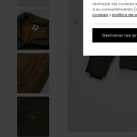
rechazar las cookies 
a su consentimiento (
cookies
y
política de 
Gestionar las p