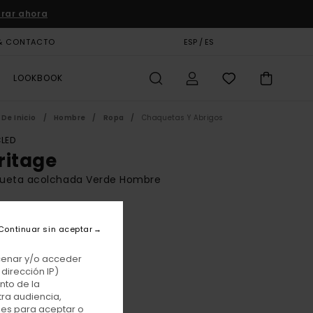
rar ahora
& CONTACTO
TARJETA DE REGALO
ESP / ES
TIENDAS
LOOKBOOK
De Inicio
Hombre
Ropa
Chaquetas Y Abrigos
LED
ritage
ueta acolchada Verde Hombre
BONUS
,00 €
Continuar sin aceptar
acenar y/o acceder
dirección IP)
Forest Night
r
nto de la
tra audiencia,
nes para aceptar o