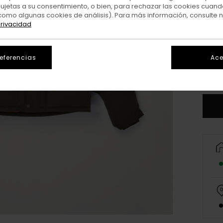
sujetas a su consentimiento, o bien, para rechazar las cookies cuand
como algunas cookies de análisis). Para más información, consulte 
privacidad
X
referencias
Ace
V