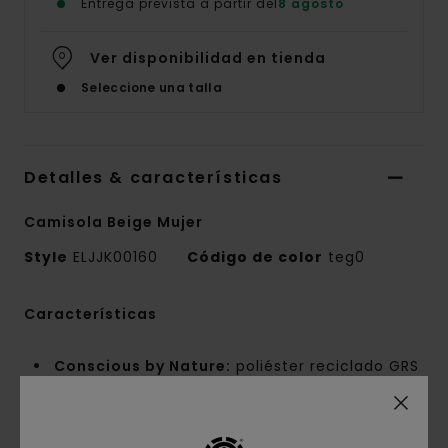
Entrega prevista a partir del
8 agosto
Ver disponibilidad en tienda
Seleccione una talla
Detalles & características
Camisola Beige Mujer
Style
ELJJK00160
Código de color
teg0
Características
Conscious by Nature:
poliéster reciclado GRS
Composición del tejido:
100% poliéster
reciclado
Confección del tejido:
tejido polar [380