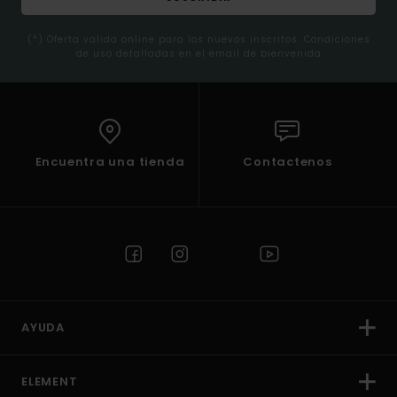
(*) Oferta valida online para los nuevos inscritos. Condiciones
de uso detalladas en el email de bienvenida
Encuentra una tienda
Contactenos
AYUDA
ELEMENT