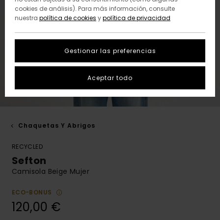
cookies de análisis). Para más información, consulte
nuestra
política de cookies
y
política de privacidad
Gestionar las preferencias
Aceptar todo
Chaquetas Y Abrigos
RECYCLED
Sefton
Camisola Beige Mujer
ECO-BONUS
120,00 €