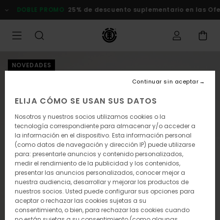
Pasar
DOBLE PROMO
25% de descuento suplementario en las Ofert
a
la
información
del
producto
NOVEDADES
Continuar sin aceptar
ELIJA CÓMO SE USAN SUS DATOS
Nosotros y nuestros socios utilizamos cookies o la
tecnología correspondiente para almacenar y/o acceder a
la información en el dispositivo. Esta información personal
(como datos de navegación y dirección IP) puede utilizarse
para: presentarle anuncios y contenido personalizados,
medir el rendimiento de la publicidad y los contenidos,
presentar las anuncios personalizados, conocer mejor a
nuestra audiencia, desarrollar y mejorar los productos de
nuestros socios. Usted puede configurar sus opciones para
aceptar o rechazar las cookies sujetas a su
consentimiento, o bien, para rechazar las cookies cuando
no están sujetas a su consentimiento (como algunas