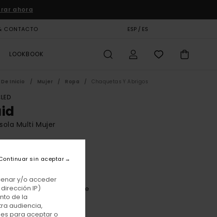
rar ahora
& CONTACTO
TARJETA DE REGALO
ESP / ES
TIENDAS
LOOKBOOK
De Inicio
Mujer
Ropa
Chaquetas Y Abrigos
LED
aid
ola Multi Mujer
BONUS
,00 €
Continuar sin aceptar
acenar y/o acceder
dirección IP)
Brushed Plaid Dark Slate
r
nto de la
tra audiencia,
nes para aceptar o