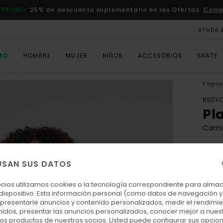
 PROMO
25% de descuento suplementario en las Ofertas
Comp
AYUDA 
MO
HOMBRE
MUJER
NIÑOS
ACCESORIOS
SKATE
Página 
RECYC
Pl
Camis
ECO-
120
USAN SUS DATOS
ocios utilizamos cookies o la tecnología correspondiente para alm
 dispositivo. Esta información personal (como datos de navegación y 
Colo
: presentarle anuncios y contenido personalizados, medir el rendimie
enidos, presentar las anuncios personalizados, conocer mejor a nues
 los productos de nuestros socios. Usted puede configurar sus opcio