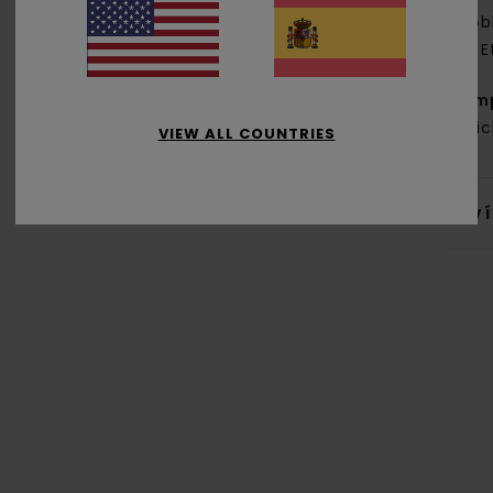
dob
E
Com
recic
VIEW ALL COUNTRIES
Env