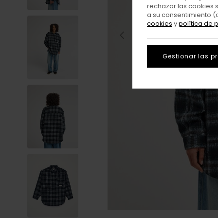
rechazar las cookies 
a su consentimiento (
cookies
y
política de 
Gestionar las p