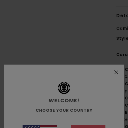
Deta
Cami
Styl
Cara
C
20%
C
cep
C
WELCOME!
C
CHOOSE YOUR COUNTRY
B
lat
O