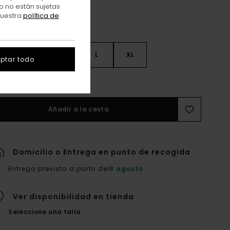
o no están sujetas
nuestra
política de
S
S
M
L
XL
ptar todo
er Guía De Tallas
Añadir a la cesta
Domicilio o Entrega en punto de recogida
Entrega prevista a partir del
8 agosto
Ver disponibilidad en tienda
Seleccione una talla