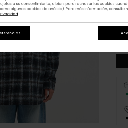
sujetas a su consentimiento, o bien, para rechazar las cookies cuand
como algunas cookies de análisis). Para más información, consulte 
privacidad
X
referencias
Ace
V