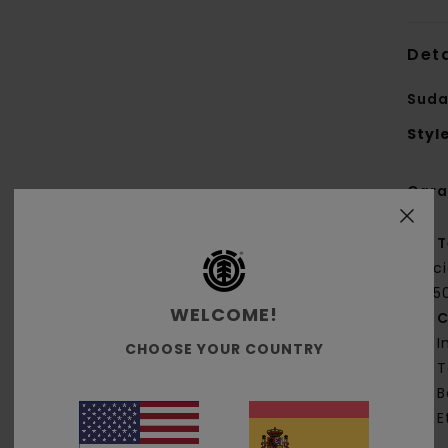
Deta
Suda
Styl
Cara
T
rec
[35
WELCOME!
C
I
CHOOSE YOUR COUNTRY
T
B
E