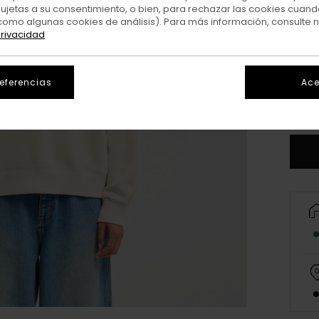
sujetas a su consentimiento, o bien, para rechazar las cookies cuand
como algunas cookies de análisis). Para más información, consulte 
privacidad
X
referencias
Ace
V