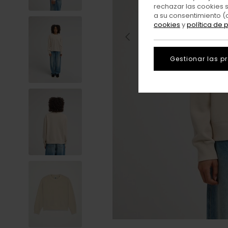
rechazar las cookies 
a su consentimiento (
cookies
y
política de 
Gestionar las p