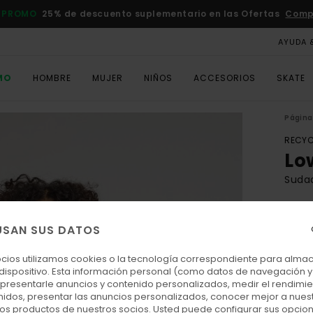
 PROMO
25% de descuento suplementario en las Ofertas
Comp
AYUDA 
MO
HOMBRE
MUJER
NIÑOS
ACCESORIOS
SKATE
Página 
RECYC
Lo
Sudad
ECO-
65,
USAN SUS DATOS
ocios utilizamos cookies o la tecnología correspondiente para alm
 dispositivo. Esta información personal (como datos de navegación y 
Colo
: presentarle anuncios y contenido personalizados, medir el rendimie
enidos, presentar las anuncios personalizados, conocer mejor a nues
 los productos de nuestros socios. Usted puede configurar sus opcio