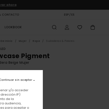
rar ahora
& CONTACTO
TARJETA DE REGALO
ESP / ES
TIENDAS
LOOKBOOK
De Inicio
Mujer
Ropa
Sudaderas & Polares
LED
wcase Pigment
era Beige Mujer
BONUS
00 €
Continuar sin aceptar
acenar y/o acceder
dirección IP)
Oat Milk
r
nto de la
tra audiencia,
nes para aceptar o