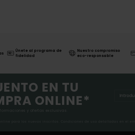
Únete al programa de
Nuestro compromiso
as
fidelidad
eco-responsable
UENTO EN TU
MPRA ONLINE*
nformaciones y ofertas exclusivas.
 online para los nuevos inscritos. Condiciones de uso detalladas en el e