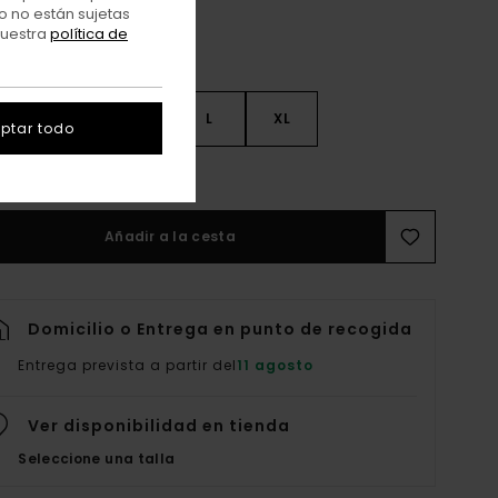
o no están sujetas
nuestra
política de
S
S
M
L
XL
ptar todo
er Guía De Tallas
Añadir a la cesta
Domicilio o Entrega en punto de recogida
Entrega prevista a partir del
11 agosto
Ver disponibilidad en tienda
Seleccione una talla