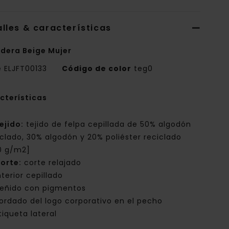
lles & características
dera Beige Mujer
e
ELJFT00133
Código de color
teg0
cterísticas
ejido:
tejido de felpa cepillada de 50% algodón
iclado, 30% algodón y 20% poliéster reciclado
0 g/m2]
orte:
corte relajado
nterior cepillado
eñido con pigmentos
ordado del logo corporativo en el pecho
tiqueta lateral