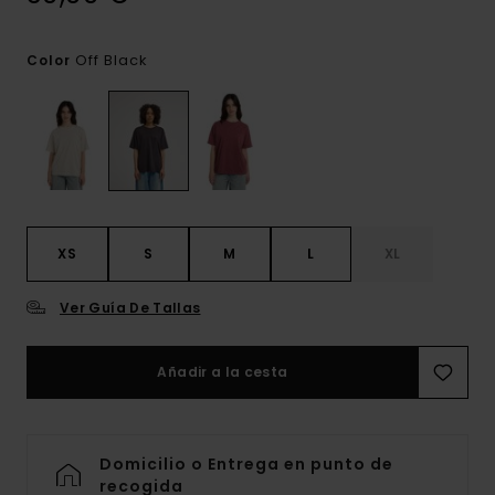
Off Black
Color
XS
S
M
L
XL
Ver Guía De Tallas
Añadir a la cesta
Domicilio o Entrega en punto de
recogida