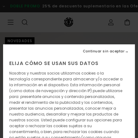
Pasar
DOBLE PROMO
25% de descuento suplementario en las Oferta
a
la
información
del
producto
NOVEDADES
Continuar sin aceptar
ELIJA CÓMO SE USAN SUS DATOS
Nosotros y nuestros socios utilizamos cookies o la
tecnología correspondiente para almacenar y/o acceder a
la información en el dispositivo. Esta información personal
(como datos de navegación y dirección IP) puede utilizarse
para: presentarle anuncios y contenido personalizados,
medir el rendimiento de la publicidad y los contenidos,
presentar las anuncios personalizados, conocer mejor a
nuestra audiencia, desarrollar y mejorar los productos de
nuestros socios. Usted puede configurar sus opciones para
aceptar o rechazar las cookies sujetas a su
consentimiento, o bien, para rechazar las cookies cuando
no están sujetas a su consentimiento (como algunas