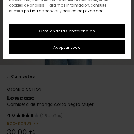
cookies de análisis). Para más información, consulte
nuestra
política de cookies
y
política de privacidad
Gestionar las preferencias
Aceptar todo
Camisetas
ORGANIC COTTON
Lowcase
Camiseta de manga corta Negro Mujer
4.0
(2 Reseñas)
ECO-BONUS
30,00 €