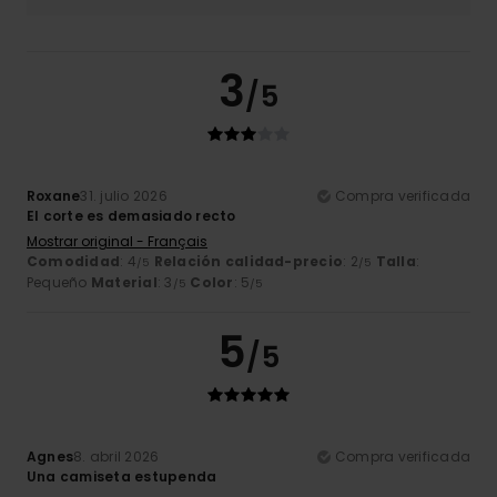
3
/5
Roxane
31. julio 2026
Compra verificada
El corte es demasiado recto
Mostrar original - Français
Comodidad
: 4
Relación calidad-precio
: 2
Talla
:
/5
/5
Pequeño
Material
: 3
Color
: 5
/5
/5
5
/5
Agnes
8. abril 2026
Compra verificada
Una camiseta estupenda