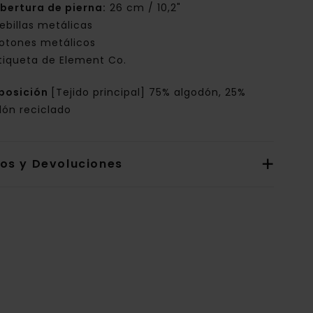
bertura de pierna:
26 cm / 10,2"
ebillas metálicas
otones metálicos
tiqueta de Element Co.
posición
[Tejido principal] 75% algodón, 25%
dón reciclado
íos y Devoluciones