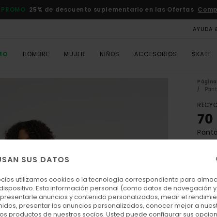
 PROMO
25% de descuento suplementario en las Ofertas
Comp
AYUDA 
MO
HOMBRE
MUJER
NIÑOS
ACCESORIOS
SKATE
Página 
Pant
RECYC
70
Panta
ECO-
USAN SUS DATOS
120
ocios utilizamos cookies o la tecnología correspondiente para alm
 dispositivo. Esta información personal (como datos de navegación y 
: presentarle anuncios y contenido personalizados, medir el rendimie
Colo
enidos, presentar las anuncios personalizados, conocer mejor a nues
 los productos de nuestros socios. Usted puede configurar sus opcio