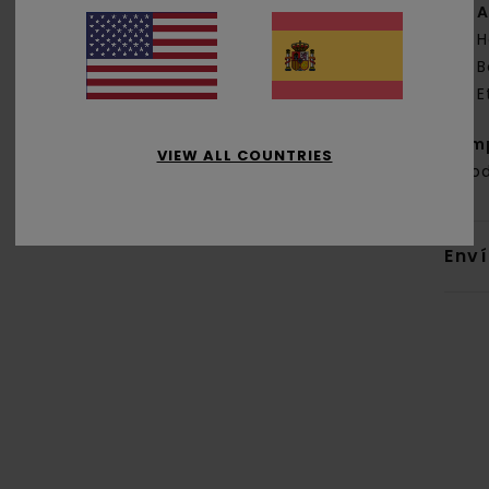
A
H
B
E
Com
VIEW ALL COUNTRIES
algo
Env