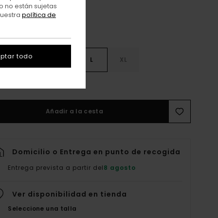
o no están sujetas
nuestra
política de
ptar todo
S
S
M
L
XL
er Guía De Tallas
Añadir a la cesta
Domicilio o Entrega en punto de recogida
Entrega prevista a partir del
8 agosto
Ver disponibilidad en tienda
Seleccione una talla