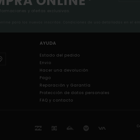
MPRA ONLINE*
nformaciones y ofertas exclusivas.
 online para los nuevos inscritos. Condiciones de uso detalladas en el e
AYUDA
Estado del pedido
Envio
Hacer una devolución
Pago
Reparación y Garantía
Protección de datos personales
FAQ y contacto
C