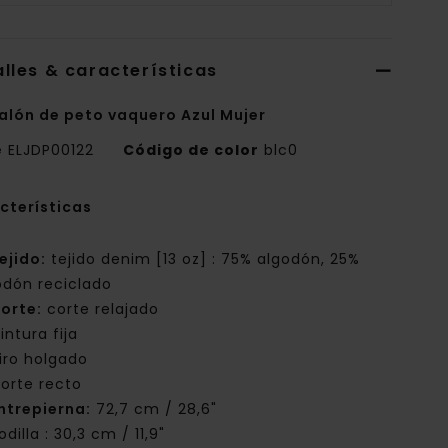
lles & características
alón de peto vaquero Azul Mujer
e
ELJDP00122
Código de color
blc0
cterísticas
ejido:
tejido denim [13 oz] : 75% algodón, 25%
odón reciclado
orte:
corte relajado
intura fija
iro holgado
orte recto
ntrepierna:
72,7 cm / 28,6"
odilla : 30,3 cm / 11,9"