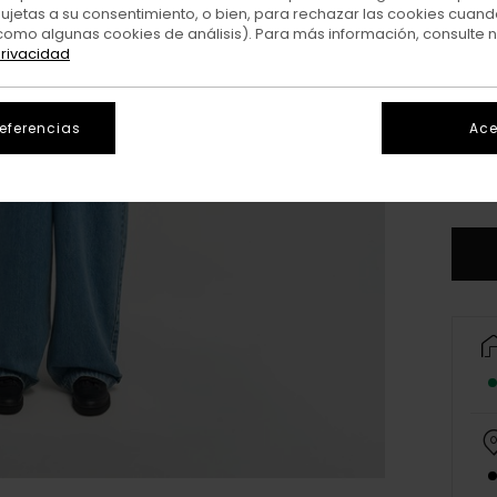
sujetas a su consentimiento, o bien, para rechazar las cookies cuand
como algunas cookies de análisis). Para más información, consulte 
privacidad
referencias
Ace
X
V