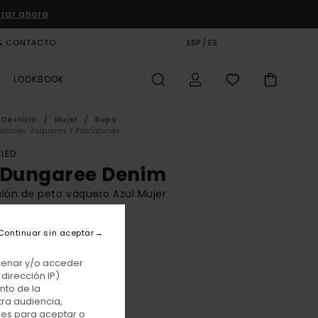
rar ahora
& CONTACTO
TARJETA DE REGALO
ESP / ES
TIENDAS
LOOKBOOK
De Inicio
Mujer
Ropa
alones Vaqueros Y Pantalones
LED
 Dungaree Denim
lón de peto vaquero Azul Mujer
BONUS
Continuar sin aceptar
,00 €
acenar y/o acceder
dirección IP)
Worn Indigo
nto de la
r
tra audiencia,
nes para aceptar o