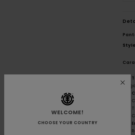
Deta
Pant
Styl
Cara
T
alg
C
C
T
WELCOME!
C
CHOOSE YOUR COUNTRY
E
R