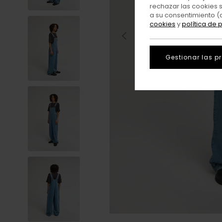
rechazar las cookies 
a su consentimiento (
cookies
y
política de 
Gestionar las p