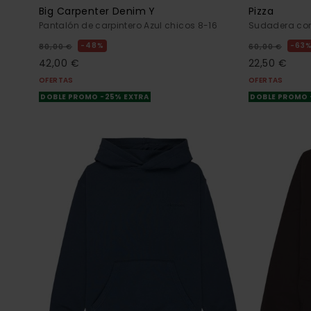
Big Carpenter Denim Y
Pizza
Pantalón de carpintero Azul chicos 8-16
Sudadera con
48%
63
80,00 €
60,00 €
42,00 €
22,50 €
OFERTAS
OFERTAS
DOBLE PROMO -25% EXTRA
DOBLE PROMO 