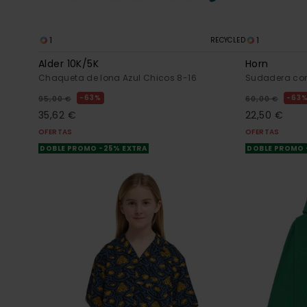
1
1
RECYCLED
Alder 10K/5K
Horn
Chaqueta de lona Azul Chicos 8-16
Sudadera con
63%
63
95,00 €
60,00 €
35,62 €
22,50 €
OFERTAS
OFERTAS
DOBLE PROMO -25% EXTRA
DOBLE PROMO 