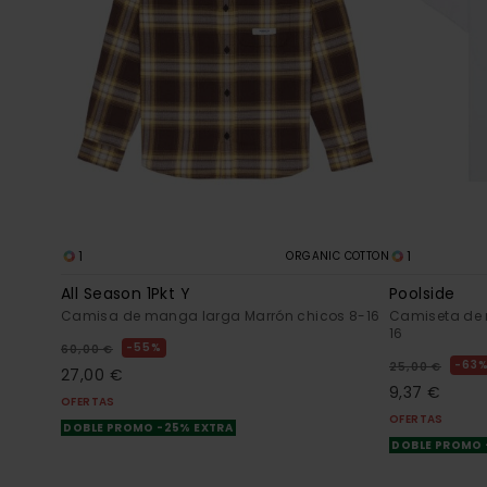
1
1
ORGANIC COTTON
All Season 1Pkt Y
Poolside
Camisa de manga larga Marrón chicos 8-16
Camiseta de 
16
55%
60,00 €
63
25,00 €
27,00 €
9,37 €
OFERTAS
OFERTAS
DOBLE PROMO -25% EXTRA
DOBLE PROMO 