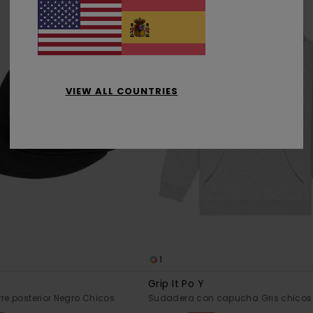
VIEW ALL COUNTRIES
1
Grip It Po Y
rre posterior Negro Chicos
Sudadera con capucha Gris chicos