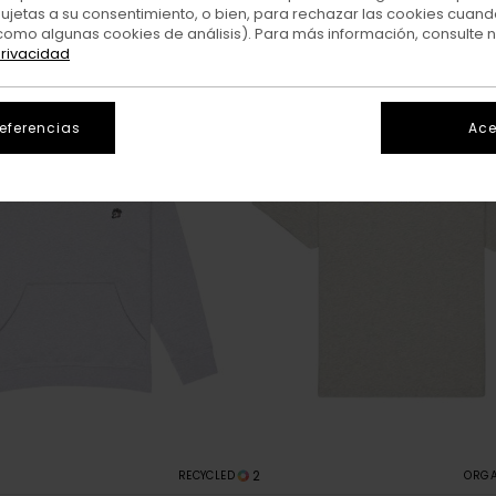
sujetas a su consentimiento, o bien, para rechazar las cookies cuand
como algunas cookies de análisis). Para más información, consulte 
privacidad
referencias
Ace
2
RECYCLED
ORGA