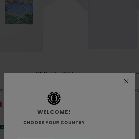
2
ORGANIC COTTON
ORGA
Picnic
manga corta Blanco Chicos 8-
Camiseta de manga corta Blanco C
16
%
63%
25,00 €
WELCOME!
9,37 €
OFERTAS
CHOOSE YOUR COUNTRY
-25% EXTRA
DOBLE PROMO -25% EXTRA