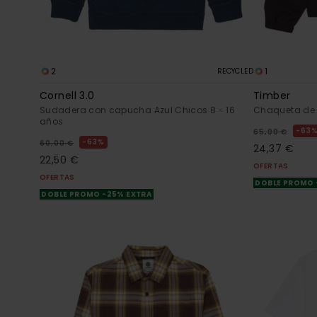
2
1
RECYCLED
Cornell 3.0
Timber
Sudadera con capucha Azul Chicos 8 - 16
Chaqueta de 
años
63
65,00 €
63%
60,00 €
24,37 €
22,50 €
OFERTAS
OFERTAS
DOBLE PROMO 
DOBLE PROMO -25% EXTRA