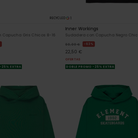
1
RECYCLED
Inner Workings
 Capucha Gris Chicos 8-16
Sudadera con Capucha Negro Chic
%
63%
60,00 €
22,50 €
OFERTAS
-25% EXTRA
DOBLE PROMO -25% EXTRA