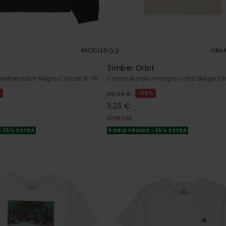
2
RECYCLED
ORGA
Timber Orbit
entrenador Negro Chicos 8-16
Camiseta de manga corta Beige Ch
%
55%
25,00 €
11,25 €
OFERTAS
-25% EXTRA
DOBLE PROMO -25% EXTRA