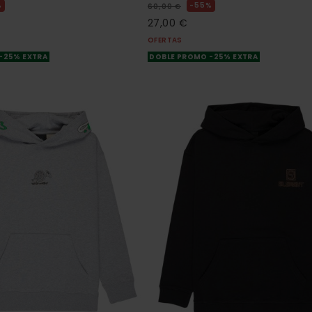
%
55%
60,00 €
27,00 €
OFERTAS
-25% EXTRA
DOBLE PROMO -25% EXTRA