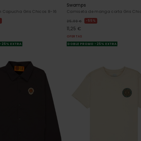
Swamps
 Capucha Gris Chicos 8-16
Camiseta de manga corta Gris Chi
%
55%
25,00 €
11,25 €
OFERTAS
-25% EXTRA
DOBLE PROMO -25% EXTRA