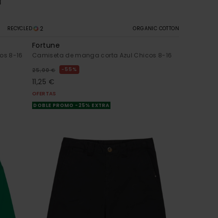
2
RECYCLED
ORGANIC COTTON
Fortune
os 8-16
Camiseta de manga corta Azul Chicos 8-16
55%
25,00 €
11,25 €
OFERTAS
DOBLE PROMO -25% EXTRA