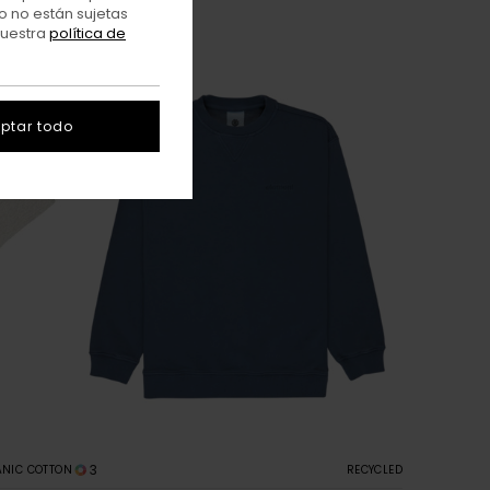
o no están sujetas
nuestra
política de
ptar todo
3
NIC COTTON
RECYCLED