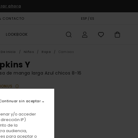
rar ahora
& CONTACTO
TARJETA DE REGALO
ESP / ES
TIENDAS
LOOKBOOK
De Inicio
Niños
Ropa
Camisas
pkins Y
a de manga larga Azul chicos 8-16
BONUS
 €
55%
00 €
Continuar sin aceptar
TAS
acenar y/o acceder
E PROMO -25% EXTRA
dirección IP)
nto de la
tra audiencia,
Napkins Blue
r
nes para aceptar o