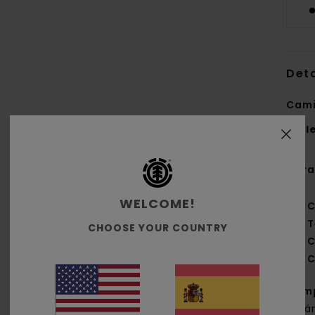
Deta
Cami
Styl
Cara
WELCOME!
C
T
CHOOSE YOUR COUNTRY
C
C
Com
orgá