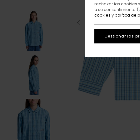
rechazar las cookies 
a su consentimiento (
cookies
y
política de 
Gestionar las p