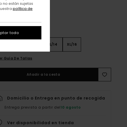
o no están sujetas
nuestra
política de
ptar todo
8
S/10
M/12
L/14
XL/16
er Guía De Tallas
Añadir a la cesta
Domicilio o Entrega en punto de recogida
Entrega prevista a partir del
10 agosto
Ver disponibilidad en tienda