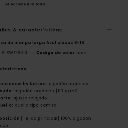
Seleccione una talla
lles & características
sa de manga larga Azul chicos 8-16
e
ELBWT00114
Código de color
bhc1
cterísticas
onscious by Nature:
algodón orgánico
ejido:
algodón orgánico [110 g/m2]
orte:
ajuste relajado
uello:
cuello tipo camisa
posición
[Tejido principal] 100% algodón
nico