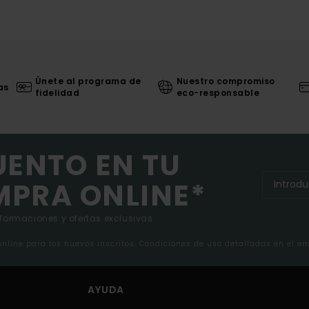
Únete al programa de
Nuestro compromiso
as
fidelidad
eco-responsable
UENTO EN TU
MPRA ONLINE*
nformaciones y ofertas exclusivas.
 online para los nuevos inscritos. Condiciones de uso detalladas en el e
AYUDA