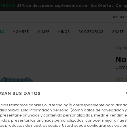
 PROMO
25% de descuento suplementario en las Ofertas
Comp
AYUDA 
MO
HOMBRE
MUJER
NIÑOS
ACCESORIOS
SKATE
Página 
Na
Camis
ECO-
60,00
27,
USAN SUS DATOS
OFER
ocios utilizamos cookies o la tecnología correspondiente para alm
DOBL
 dispositivo. Esta información personal (como datos de navegación y 
: presentarle anuncios y contenido personalizados, medir el rendimie
enidos, presentar las anuncios personalizados, conocer mejor a nues
Colo
 los productos de nuestros socios. Usted puede configurar sus opcio