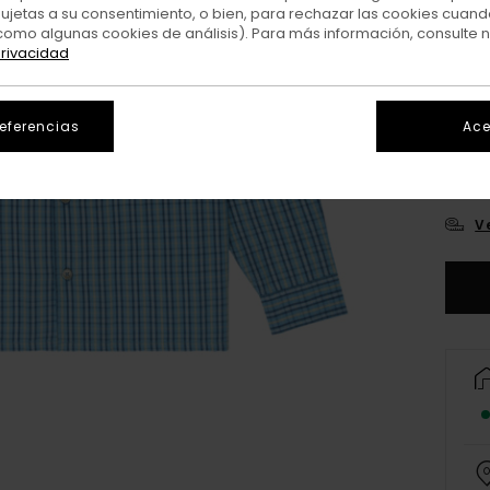
sujetas a su consentimiento, o bien, para rechazar las cookies cuand
como algunas cookies de análisis). Para más información, consulte 
privacidad
referencias
Ace
XS/
V