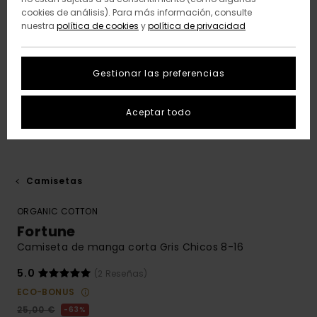
cookies de análisis). Para más información, consulte
nuestra
política de cookies
y
política de privacidad
Gestionar las preferencias
Aceptar todo
Camisetas
ORGANIC COTTON
Fortune
Camiseta de manga corta Gris Chicos 8-16
5.0
(2 Reseñas)
ECO-BONUS
25,00 €
63%