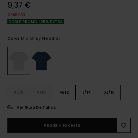
9,37 €
OFERTAS
DOBLE PROMO -25% EXTRA
Mid Grey Heather
Color
XS/8
S/10
M/12
L/14
XL/16
Ver Guía De Tallas
Añadir a la cesta