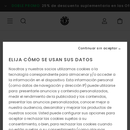
Pasar
DOBLE PROMO
25% de descuento suplementario en las Ofert
a
la
información
del
producto
Continuar sin aceptar
ELIJA CÓMO SE USAN SUS DATOS
Nosotros y nuestros socios utilizamos cookies o la
tecnología correspondiente para almacenar y/o acceder a
la información en el dispositivo. Esta información personal
(como datos de navegación y dirección IP) puede utilizarse
para: presentarle anuncios y contenido personalizados,
medir el rendimiento de la publicidad y los contenidos,
presentar las anuncios personalizados, conocer mejor a
nuestra audiencia, desarrollar y mejorar los productos de
nuestros socios. Usted puede configurar sus opciones para
aceptar o rechazar las cookies sujetas a su
consentimiento, o bien, para rechazar las cookies cuando
no están sujetas a su consentimiento (como algunas