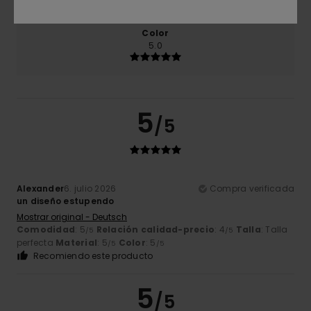
Color
5.0
5
/5
Alexander
6. julio 2026
Compra verificada
un diseño estupendo
Mostrar original - Deutsch
Comodidad
: 5
Relación calidad-precio
: 4
Talla
: Talla
/5
/5
perfecta
Material
: 5
Color
: 5
/5
/5
Recomiendo este producto
5
/5