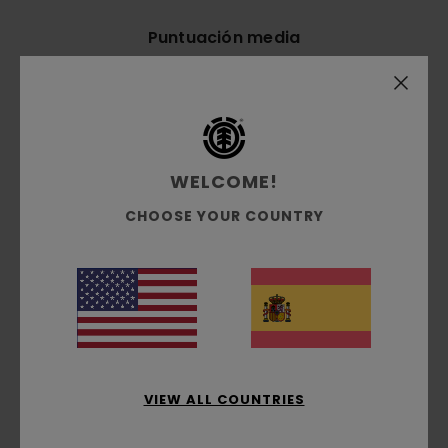
Puntuación media
5.0
/5
basado en
2 reseñas verificadas
desde junio 2026
El 100% de nuestros clientes recomiendan este
WELCOME!
producto
CHOOSE YOUR COUNTRY
Comodidad
5.0
Relación calidad-precio
4.5
VIEW ALL COUNTRIES
Talla
Material
5.0
Demasiado pequeño
Demasiado grande