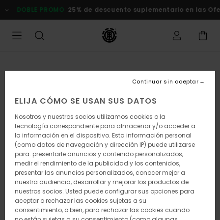
Pasar
DOBLE PROMO
25% de descuento suplementario en las Of
a
la
información
del
producto
Continuar sin aceptar
ELIJA CÓMO SE USAN SUS DATOS
Nosotros y nuestros socios utilizamos cookies o la
tecnología correspondiente para almacenar y/o acceder a
la información en el dispositivo. Esta información personal
(como datos de navegación y dirección IP) puede utilizarse
para: presentarle anuncios y contenido personalizados,
medir el rendimiento de la publicidad y los contenidos,
presentar las anuncios personalizados, conocer mejor a
nuestra audiencia, desarrollar y mejorar los productos de
nuestros socios. Usted puede configurar sus opciones para
aceptar o rechazar las cookies sujetas a su
consentimiento, o bien, para rechazar las cookies cuando
no están sujetas a su consentimiento (como algunas