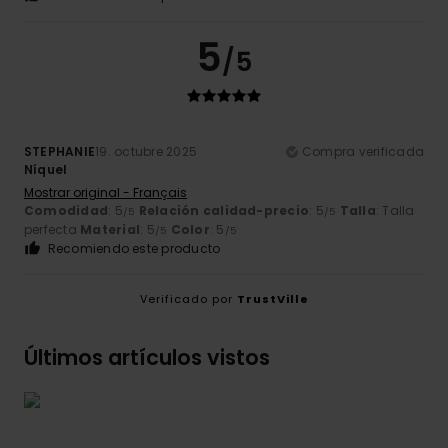
5
/5
STEPHANIE
19. octubre 2025
Compra verificada
Níquel
Mostrar original - Français
Comodidad
: 5
Relación calidad-precio
: 5
Talla
: Talla
/5
/5
perfecta
Material
: 5
Color
: 5
/5
/5
Recomiendo este producto
Verificado por
TrustVille
Últimos artículos vistos