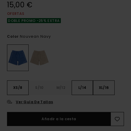
15,00 €
OFERTAS
DOBLE PROMO -25% EXTRA
Nouvean Navy
Color
XS/8
S/10
M/12
L/14
XL/16
Ver Guía De Tallas
Añadir a la cesta