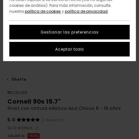
cookies de análisis). Para más información, consulte
nuestra
política de cookies
y
política de privacidad
Gestionar las preferencias
Aceptar todo
Shorts
RECYCLED
Cornell 90s 15.7"
Short con cintura elástica Azul Chicos 8 - 16 años
5.0
(3 Reseñas)
ECO-BONUS
40,00 €
63%