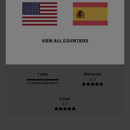
2025
El 100% de nuestros clientes recomiendan este
producto
Comodidad
5.0
VIEW ALL COUNTRIES
Relación calidad-precio
5.0
Talla
Material
5.0
Demasiado pequeño
Demasiado grande
Color
5.0