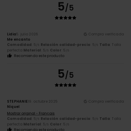
5
/5
Lidia
5. julio 2026
Compra verificada
Me encanto
Comodidad
: 5
Relación calidad-precio
: 5
Talla
: Talla
/5
/5
perfecta
Material
: 5
Color
: 5
/5
/5
Recomiendo este producto
5
/5
STEPHANIE
19. octubre 2025
Compra verificada
Níquel
Mostrar original - Français
Comodidad
: 5
Relación calidad-precio
: 5
Talla
: Talla
/5
/5
perfecta
Material
: 5
Color
: 5
/5
/5
Recomiendo este producto