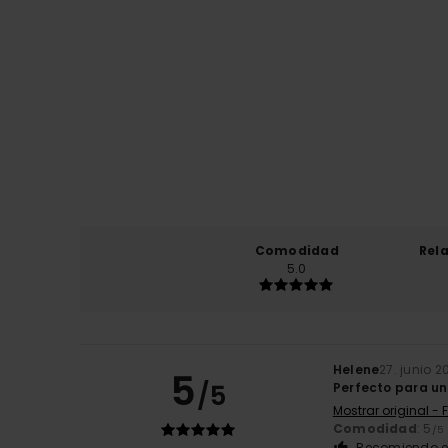
Comodidad
Rel
5.0
Helene
27. junio 2
5
/5
Perfecto para u
Mostrar original - 
Comodidad
: 5
/5
Recomiendo e