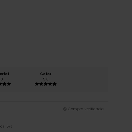
erial
Color
.0
5.0
Compra verificada
or
: 5
/5