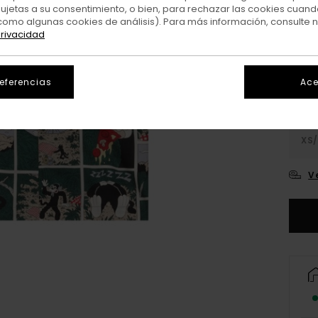
sujetas a su consentimiento, o bien, para rechazar las cookies cuand
como algunas cookies de análisis). Para más información, consulte 
Colo
privacidad
referencias
Ace
XS/
V