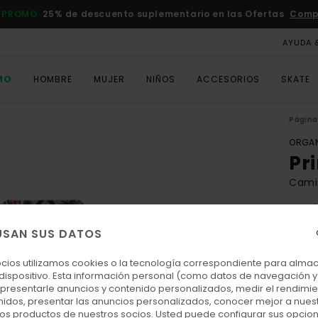
 PROMO
25% de descuento suplementario en las Ofertas
Comp
AYUDA 
MO
HOMBRE
MUJER
NIÑOS
ACCESORIOS
SKATE
Página 
ORGAN
Pr
Cami
5.0
ECO-
USAN SUS DATOS
55,00
28,
ocios utilizamos cookies o la tecnología correspondiente para alm
 dispositivo. Esta información personal (como datos de navegación y 
OFER
: presentarle anuncios y contenido personalizados, medir el rendimie
enidos, presentar las anuncios personalizados, conocer mejor a nues
DOBL
 los productos de nuestros socios. Usted puede configurar sus opcio