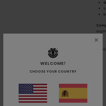
G
S
B
Com
orgá
Env
WELCOME!
CHOOSE YOUR COUNTRY