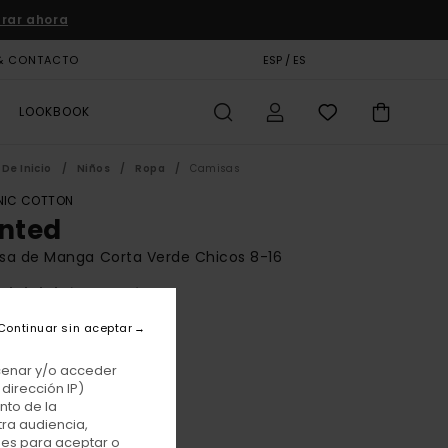
rar ahora
& CONTACTO
TARJETA DE REGALO
ESP / ES
TIENDAS
LOOKBOOK
De Inicio
Niños
Ropa
Camisas
IC COTTON
inted
sa de Manga Corta Verde Chicos 8-16
(1 Reseñas)
BONUS
Continuar sin aceptar
 €
48%
87 €
acenar y/o acceder
dirección IP)
TAS
nto de la
tra audiencia,
E PROMO -25% EXTRA
nes para aceptar o