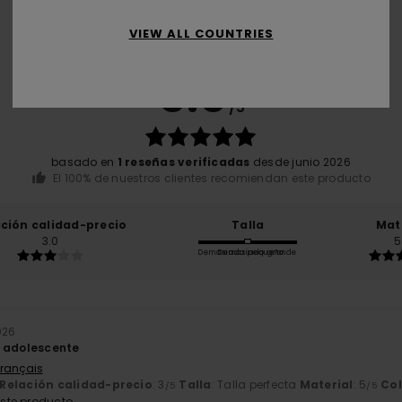
VIEW ALL COUNTRIES
Puntuación media
5.0
/5
basado en
1 reseñas verificadas
desde junio 2026
El 100% de nuestros clientes recomiendan este producto
ación calidad-precio
Talla
Mat
3.0
5
Demasiado pequeño
Demasiado grande
026
n adolescente
Français
Relación calidad-precio
: 3
Talla
: Talla perfecta
Material
: 5
Col
/5
/5
ste producto