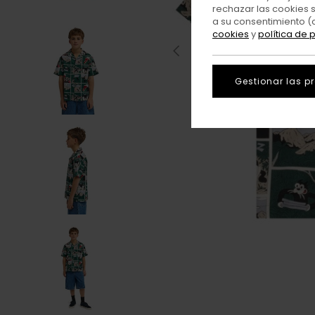
rechazar las cookies 
a su consentimiento (
cookies
y
política de 
Gestionar las p