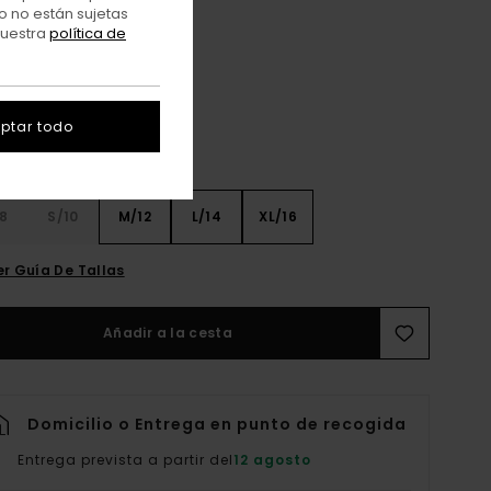
o no están sujetas
nuestra
política de
Snack
r
ptar todo
8
S/10
M/12
L/14
XL/16
er Guía De Tallas
Añadir a la cesta
Domicilio o Entrega en punto de recogida
Entrega prevista a partir del
12 agosto