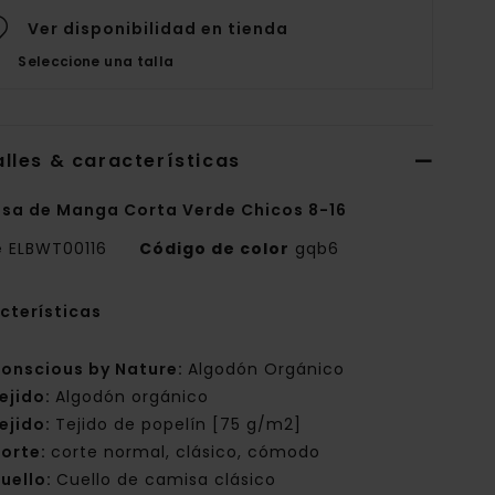
Ver disponibilidad en tienda
Seleccione una talla
lles & características
sa de Manga Corta Verde Chicos 8-16
e
ELBWT00116
Código de color
gqb6
cterísticas
onscious by Nature:
Algodón Orgánico
ejido:
Algodón orgánico
ejido:
Tejido de popelín [75 g/m2]
orte:
corte normal, clásico, cómodo
uello:
Cuello de camisa clásico