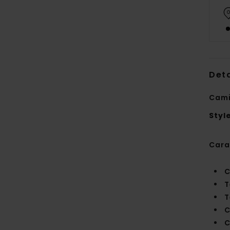
Deta
Cami
Styl
Cara
C
T
T
C
C