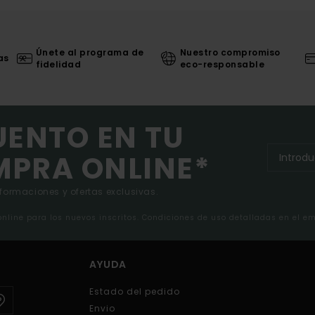
Únete al programa de
Nuestro compromiso
as
fidelidad
eco-responsable
UENTO EN TU
MPRA ONLINE*
nformaciones y ofertas exclusivas.
 online para los nuevos inscritos. Condiciones de uso detalladas en el e
AYUDA
Estado del pedido
Envio