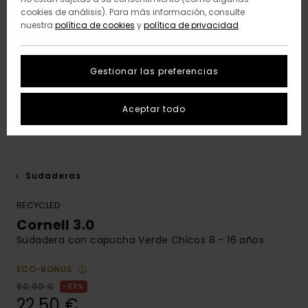
cookies de análisis). Para más información, consulte
nuestra
política de cookies
y
política de privacidad
Gestionar las preferencias
Aceptar todo
Sudaderas
RECYCLED
Cornell 3.0
Sudadera con capucha Verde Chicos 8 - 16 años
ECO-BONUS
60,00 €
63%
22,50 €