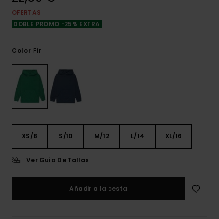
OFERTAS
DOBLE PROMO -25% EXTRA
Fir
Color
XS/8
S/10
M/12
L/14
XL/16
Ver Guía De Tallas
Añadir a la cesta