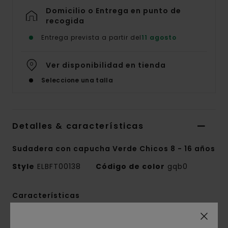
Domicilio o Entrega en punto de
recogida
Entrega prevista a partir del
11 agosto
Ver disponibilidad en tienda
Seleccione una talla
Detalles & características
Sudadera con capucha Verde Chicos 8 - 16 años
Style
ELBFT00138
Código de color
gqb0
Características
Colección:
colección Mainline