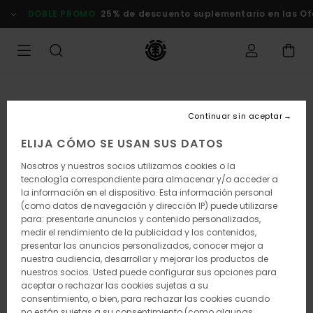
Pasar
DOBLE PROMO
25% de descuento suplementario en las Of
a
la
información
del
producto
Continuar sin aceptar
ELIJA CÓMO SE USAN SUS DATOS
Nosotros y nuestros socios utilizamos cookies o la
tecnología correspondiente para almacenar y/o acceder a
la información en el dispositivo. Esta información personal
(como datos de navegación y dirección IP) puede utilizarse
para: presentarle anuncios y contenido personalizados,
medir el rendimiento de la publicidad y los contenidos,
presentar las anuncios personalizados, conocer mejor a
nuestra audiencia, desarrollar y mejorar los productos de
nuestros socios. Usted puede configurar sus opciones para
aceptar o rechazar las cookies sujetas a su
consentimiento, o bien, para rechazar las cookies cuando
no están sujetas a su consentimiento (como algunas