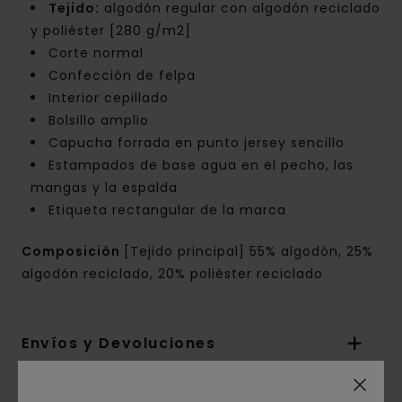
Tejido:
algodón regular con algodón reciclado
y poliéster [280 g/m2]
Corte normal
Confección de felpa
Interior cepillado
Bolsillo amplio
Capucha forrada en punto jersey sencillo
Estampados de base agua en el pecho, las
mangas y la espalda
Etiqueta rectangular de la marca
Composición
[Tejido principal] 55% algodón, 25%
algodón reciclado, 20% poliéster reciclado
Envíos y Devoluciones