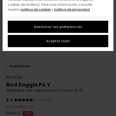
cookies de análisis). Para más información, consulte
nuestra
política de cookies
y
política de privacidad
Gestionar las preferencias
Aceptar todo
Sudaderas
RECYCLED
Bad Doggie Po Y
Sudadera con capucha Azul chicos 8-16
5.0
(1 Reseñas)
ECO-BONUS
60,00 €
55%