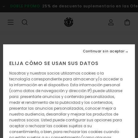
Pasar
DOBLE PROMO
25% de descuento suplementario en las Of
a
la
información
del
producto
Continuar sin aceptar
ELIJA CÓMO SE USAN SUS DATOS
Nosotros y nuestros socios utilizamos cookies o la
tecnología correspondiente para almacenar y/o acceder a
la información en el dispositivo. Esta información personal
(como datos de navegación y dirección IP) puede utilizarse
para: presentarle anuncios y contenido personalizados,
medir el rendimiento de la publicidad y los contenidos,
presentar las anuncios personalizados, conocer mejor a
nuestra audiencia, desarrollar y mejorar los productos de
nuestros socios. Usted puede configurar sus opciones para
aceptar o rechazar las cookies sujetas a su
consentimiento, o bien, para rechazar las cookies cuando
no están sujetas a su consentimiento (como algunas