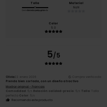
Talla
Material
NaN
Demasiado pequeño
Demasiado grande
Color
5.0
5
/5
Olivia
22. enero 2026
Compra verificada
Prenda bien cortada, con un diseño atractivo
Mostrar original - Français
Comodidad
: 5
Relación calidad-precio
: 5
Talla
: Talla
/5
/5
perfecta
Color
: 5
/5
Recomiendo este producto