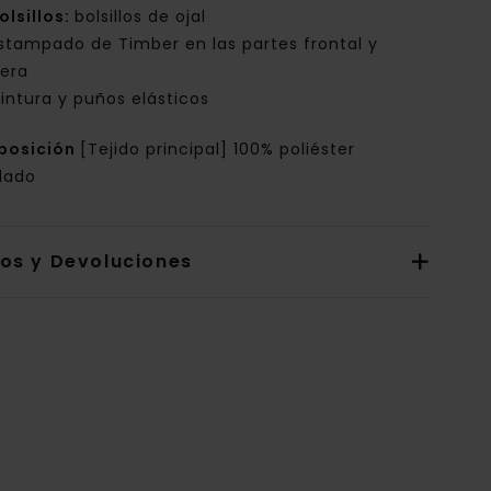
olsillos:
bolsillos de ojal
stampado de Timber en las partes frontal y
sera
intura y puños elásticos
posición
[Tejido principal] 100% poliéster
clado
íos y Devoluciones