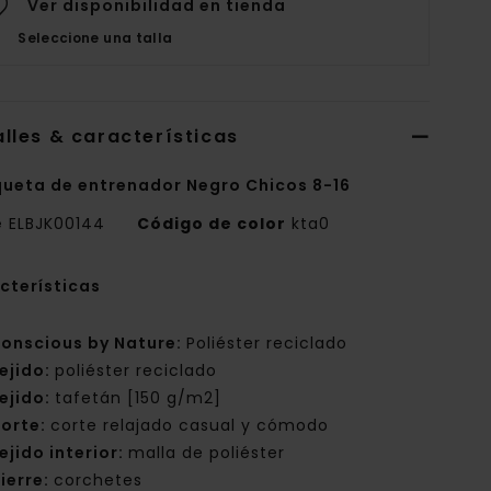
Ver disponibilidad en tienda
Seleccione una talla
lles & características
ueta de entrenador Negro Chicos 8-16
e
ELBJK00144
Código de color
kta0
cterísticas
onscious by Nature:
Poliéster reciclado
ejido:
poliéster reciclado
ejido:
tafetán [150 g/m2]
orte:
corte relajado casual y cómodo
ejido interior:
malla de poliéster
ierre:
corchetes