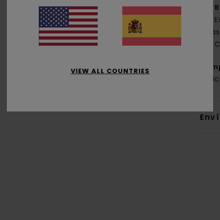
B
E
tra
C
Com
VIEW ALL COUNTRIES
reci
Env