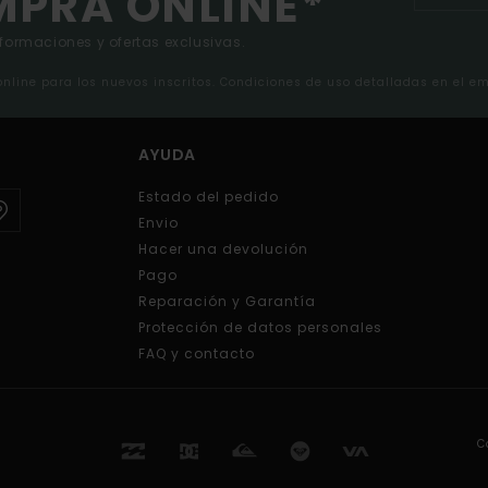
MPRA ONLINE*
nformaciones y ofertas exclusivas.
 online para los nuevos inscritos. Condiciones de uso detalladas en el e
AYUDA
Estado del pedido
Envio
Hacer una devolución
Pago
Reparación y Garantía
Protección de datos personales
FAQ y contacto
C