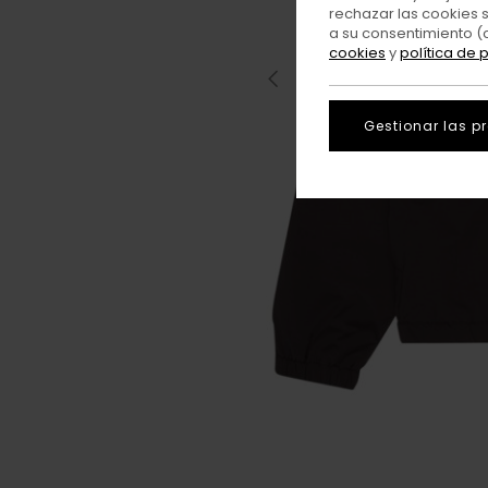
rechazar las cookies 
a su consentimiento (
cookies
y
política de 
Gestionar las p