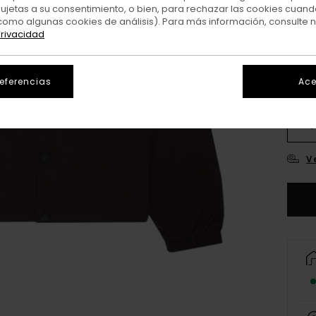
sujetas a su consentimiento, o bien, para rechazar las cookies cuand
Colo
como algunas cookies de análisis). Para más información, consulte 
privacidad
referencias
Ace
XS/
V