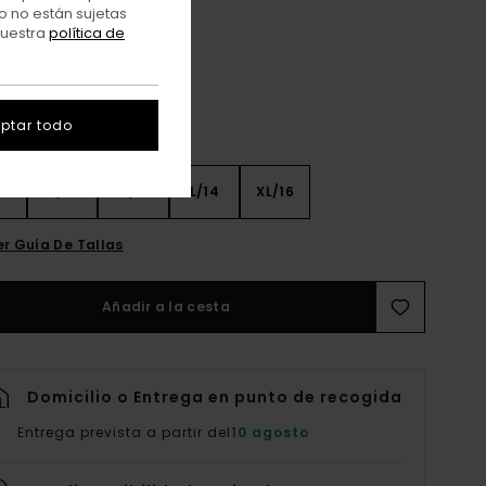
Off Black
o no están sujetas
r
nuestra
política de
ptar todo
8
S/10
M/12
L/14
XL/16
er Guía De Tallas
Añadir a la cesta
Domicilio o Entrega en punto de recogida
Entrega prevista a partir del
10 agosto