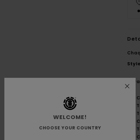
Deta
Chaq
Styl
Cara
C
T
T
WELCOME!
C
CHOOSE YOUR COUNTRY
T
C