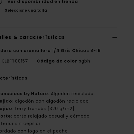
Ver disponibilidad en tienda
Seleccione una talla
lles & características
dera con cremallera 1/4 Gris Chicos 8-16
e
ELBFT00157
Código de color
sgbh
cterísticas
onscious by Nature:
Algodón reciclado
ejido:
algodón con algodón reciclado
ejido:
terry francés [320 g/m2]
orte:
corte relajado casual y cómodo
nterior sin cepillar
ordado con logo en el pecho