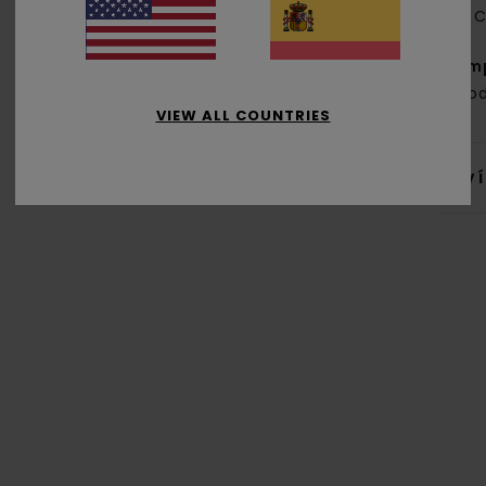
C
Com
algo
VIEW ALL COUNTRIES
Env