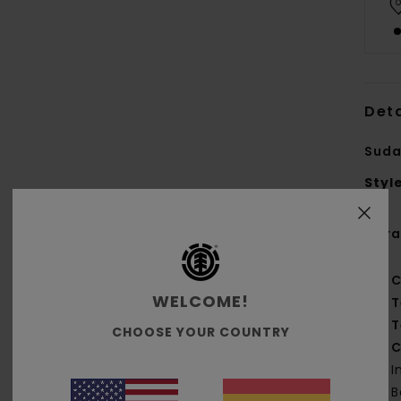
Deta
Suda
Styl
Cara
C
WELCOME!
T
T
CHOOSE YOUR COUNTRY
C
I
B