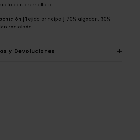
uello con cremallera
posición
[Tejido principal] 70% algodón, 30%
dón reciclado
íos y Devoluciones