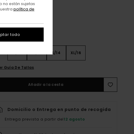
Mid Grey Heather
o no están sujetas
r
nuestra
política de
ptar todo
8
S/10
M/12
L/14
XL/16
er Guía De Tallas
Añadir a la cesta
Domicilio o Entrega en punto de recogida
Entrega prevista a partir del
12 agosto