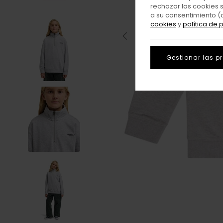
rechazar las cookies 
a su consentimiento (
cookies
y
política de 
Gestionar las p