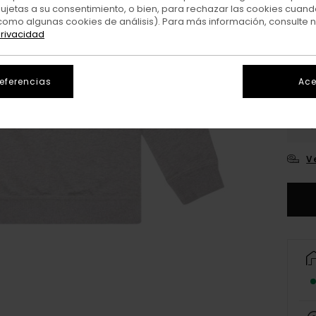
sujetas a su consentimiento, o bien, para rechazar las cookies cuand
Colo
como algunas cookies de análisis). Para más información, consulte 
privacidad
referencias
Ace
XS/
V