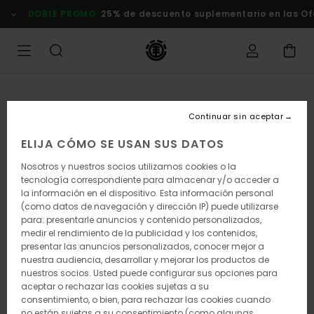
Pasar
DOBLE PROMO
25% de descuento suplementario en las Oferta
a
la
información
del
producto
Continuar sin aceptar
ELIJA CÓMO SE USAN SUS DATOS
Nosotros y nuestros socios utilizamos cookies o la
tecnología correspondiente para almacenar y/o acceder a
la información en el dispositivo. Esta información personal
(como datos de navegación y dirección IP) puede utilizarse
para: presentarle anuncios y contenido personalizados,
medir el rendimiento de la publicidad y los contenidos,
presentar las anuncios personalizados, conocer mejor a
nuestra audiencia, desarrollar y mejorar los productos de
nuestros socios. Usted puede configurar sus opciones para
aceptar o rechazar las cookies sujetas a su
consentimiento, o bien, para rechazar las cookies cuando
no están sujetas a su consentimiento (como algunas