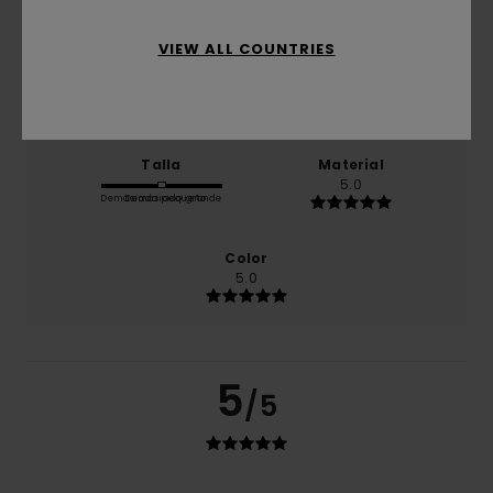
VIEW ALL COUNTRIES
Relación calidad-precio
4.0
Talla
Material
5.0
Demasiado pequeño
Demasiado grande
Color
5.0
5
/5