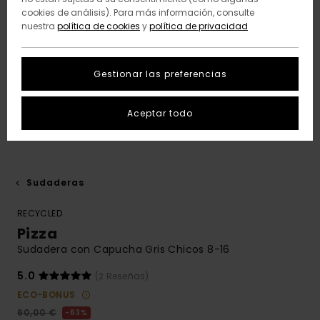
cookies de análisis). Para más información, consulte
nuestra
política de cookies
y
política de privacidad
Gestionar las preferencias
Aceptar todo
Sudaderas
RECYCLED
Pizza
Sudadera con Capucha Gris Chicos 8-16
5.0
(2 Reseñas)
ECO-BONUS
60,00 €
63%