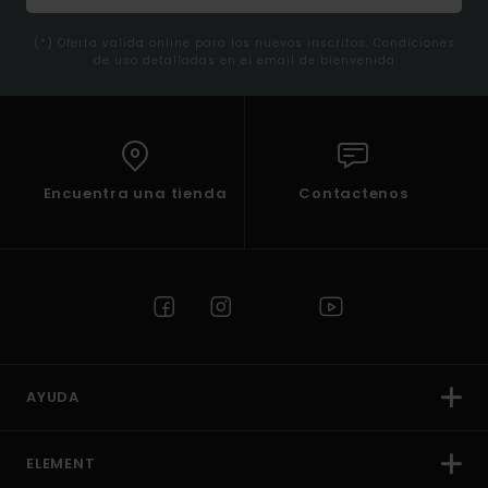
(*) Oferta valida online para los nuevos inscritos. Condiciones
de uso detalladas en el email de bienvenida
Encuentra una tienda
Contactenos
AYUDA
ELEMENT