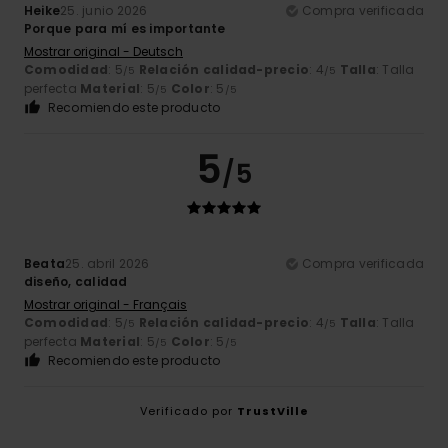
Heike
25. junio 2026
Compra verificada
Porque para mí es importante
Mostrar original - Deutsch
Comodidad
: 5
Relación calidad-precio
: 4
Talla
: Talla
/5
/5
perfecta
Material
: 5
Color
: 5
/5
/5
Recomiendo este producto
5
/5
Beata
25. abril 2026
Compra verificada
diseño, calidad
Mostrar original - Français
Comodidad
: 5
Relación calidad-precio
: 4
Talla
: Talla
/5
/5
perfecta
Material
: 5
Color
: 5
/5
/5
Recomiendo este producto
Verificado por
TrustVille