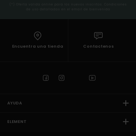
(*) Oferta valida online para los nuevos inscritos. Condiciones
de uso detalladas en el email de bienvenida
Encuentra una tienda
Contactenos
AYUDA
ELEMENT