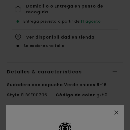
Domicilio o Entrega en punto de
recogida
Entrega prevista a partir del
11 agosto
Ver disponibilidad en tienda
Seleccione una talla
Detalles & características
Sudadera con capucha Verde chicos 8-16
Style
ELBSF00206
Código de color
gzh0
Características
Tejido:
algodón regular con algodón reciclado