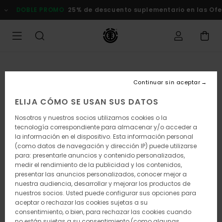
Pasar
DOBLE PROMO
25% de descuento suplementario en las Ofert
a
la
información
del
producto
Continuar sin aceptar
ELIJA CÓMO SE USAN SUS DATOS
Nosotros y nuestros socios utilizamos cookies o la
tecnología correspondiente para almacenar y/o acceder a
la información en el dispositivo. Esta información personal
(como datos de navegación y dirección IP) puede utilizarse
para: presentarle anuncios y contenido personalizados,
medir el rendimiento de la publicidad y los contenidos,
presentar las anuncios personalizados, conocer mejor a
nuestra audiencia, desarrollar y mejorar los productos de
nuestros socios. Usted puede configurar sus opciones para
aceptar o rechazar las cookies sujetas a su
consentimiento, o bien, para rechazar las cookies cuando
no están sujetas a su consentimiento (como algunas