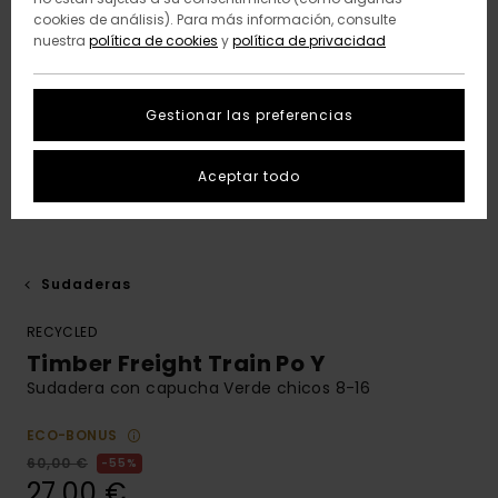
cookies de análisis). Para más información, consulte
nuestra
política de cookies
y
política de privacidad
Gestionar las preferencias
Aceptar todo
Sudaderas
RECYCLED
Timber Freight Train Po Y
Sudadera con capucha Verde chicos 8-16
ECO-BONUS
60,00 €
55%
27,00 €