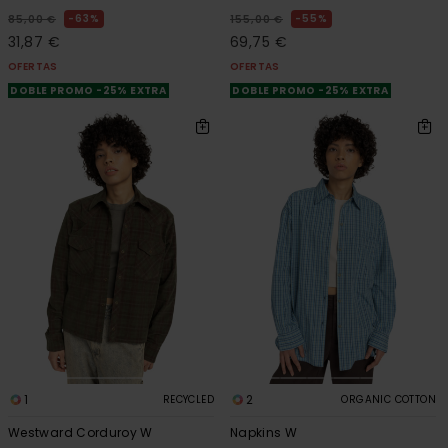
63%
55%
85,00 €
155,00 €
31,87 €
69,75 €
OFERTAS
OFERTAS
DOBLE PROMO -25% EXTRA
DOBLE PROMO -25% EXTRA
1
2
RECYCLED
ORGANIC COTTON
Westward Corduroy W
Napkins W