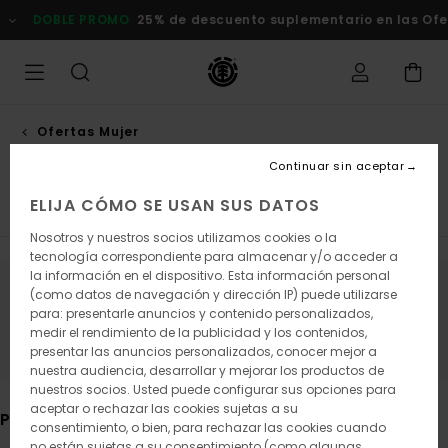
Saltar
% de descuento suplementario en las Ofertas
Comprar ahora
a
la
selección
de
la
cuadrícula
de
Ofertas Mujer
productos
Mid season
Continuar sin aceptar
ELIJA CÓMO SE USAN SUS DATOS
Tops
Sudaderas y Sudaderas con Capucha
Pantalo
Nosotros y nuestros socios utilizamos cookies o la
tecnología correspondiente para almacenar y/o acceder a
la información en el dispositivo. Esta información personal
(como datos de navegación y dirección IP) puede utilizarse
Mantén el contacto, pronto los
para: presentarle anuncios y contenido personalizados,
productos estarán disponibles
medir el rendimiento de la publicidad y los contenidos,
presentar las anuncios personalizados, conocer mejor a
nuestra audiencia, desarrollar y mejorar los productos de
nuestros socios. Usted puede configurar sus opciones para
aceptar o rechazar las cookies sujetas a su
Puede que también te gusten
consentimiento, o bien, para rechazar las cookies cuando
no están sujetas a su consentimiento (como algunas