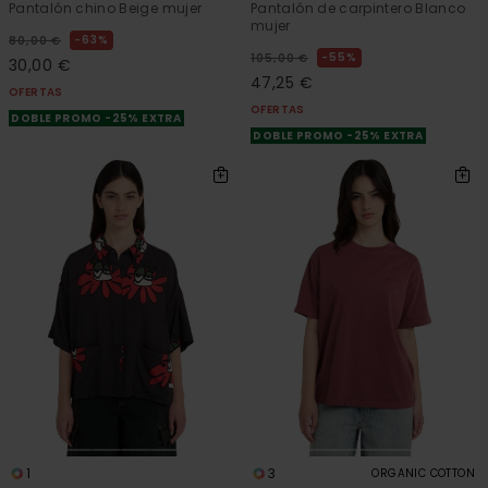
Pantalón chino Beige mujer
Pantalón de carpintero Blanco
mujer
63%
80,00 €
55%
105,00 €
30,00 €
47,25 €
OFERTAS
OFERTAS
DOBLE PROMO -25% EXTRA
DOBLE PROMO -25% EXTRA
1
3
ORGANIC COTTON