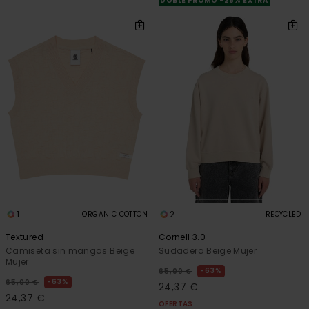
DOBLE PROMO -25% EXTRA
1
2
ORGANIC COTTON
RECYCLED
Textured
Cornell 3.0
Camiseta sin mangas Beige
Sudadera Beige Mujer
Mujer
63%
65,00 €
63%
65,00 €
24,37 €
24,37 €
OFERTAS