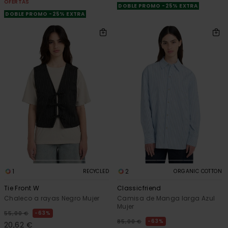
OFERTAS
DOBLE PROMO -25% EXTRA
DOBLE PROMO -25% EXTRA
1
2
RECYCLED
ORGANIC COTTON
Tie Front W
Classicfriend
Chaleco a rayas Negro Mujer
Camisa de Manga larga Azul
Mujer
63%
55,00 €
63%
85,00 €
20,62 €