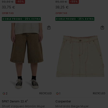
63%
55%
90,00 €
85,00 €
33,75 €
38,25 €
OFERTAS
OFERTAS
DOBLE PROMO -25% EXTRA
DOBLE PROMO -25% EXTRA
2
1
RECYCLED
RECYCLED
5PKT Denim 22.4"
Carpenter
Short Vaquero Marrón Mujer
Minifalda Beige Mujer