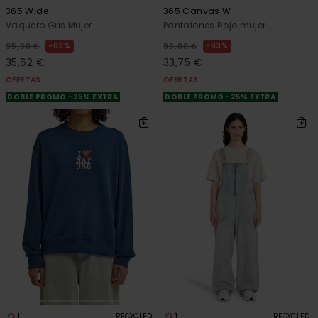
365 Wide
365 Canvas W
Vaquero Gris Mujer
Pantalones Rojo mujer
63%
63%
95,00 €
90,00 €
35,62 €
33,75 €
OFERTAS
OFERTAS
DOBLE PROMO -25% EXTRA
DOBLE PROMO -25% EXTRA
1
1
RECYCLED
RECYCLED