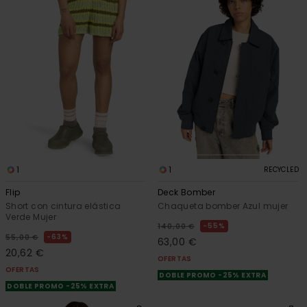
1
1
RECYCLED
Flip
Deck Bomber
Short con cintura elástica
Chaqueta bomber Azul mujer
Verde Mujer
55%
140,00 €
63%
55,00 €
63,00 €
20,62 €
OFERTAS
OFERTAS
DOBLE PROMO -25% EXTRA
DOBLE PROMO -25% EXTRA