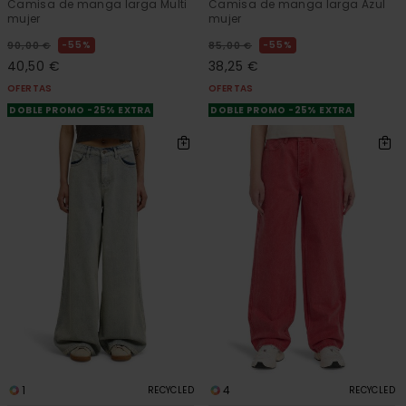
Camisa de manga larga Multi
Camisa de manga larga Azul
mujer
mujer
55%
55%
90,00 €
85,00 €
40,50 €
38,25 €
OFERTAS
OFERTAS
DOBLE PROMO -25% EXTRA
DOBLE PROMO -25% EXTRA
1
4
RECYCLED
RECYCLED