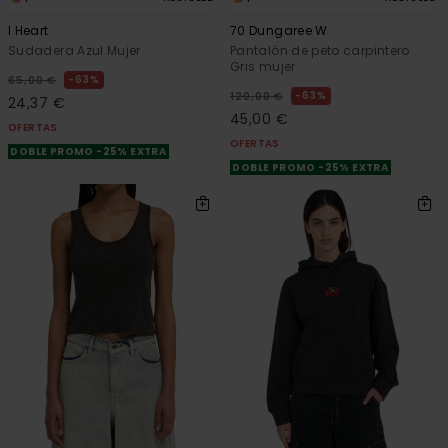
I Heart
70 Dungaree W
Sudadera Azul Mujer
Pantalón de peto carpintero
Gris mujer
63%
65,00 €
63%
120,00 €
24,37 €
45,00 €
OFERTAS
OFERTAS
DOBLE PROMO -25% EXTRA
DOBLE PROMO -25% EXTRA