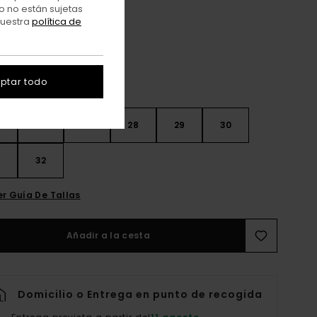
Bleach Tint
o no están sujetas
r
nuestra
política de
ptar todo
26
27
28
29
30
32
er Guía De Tallas
Añadir a la cesta
Domicilio o Entrega en punto de recogida