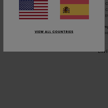
C
C
E
Com
VIEW ALL COUNTRIES
algo
Env