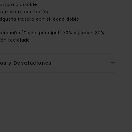
intura ajustable
remallera con botón
tiqueta trasera con el icono doble
posición
[Tejido principal] 70% algodón, 30%
dón reciclado
íos y Devoluciones