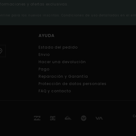
nformaciones y ofertas exclusivas.
 online para los nuevos inscritos. Condiciones de uso detalladas en el e
AYUDA
Estado del pedido
Envio
Hacer una devolución
Pago
Reparación y Garantía
Protección de datos personales
FAQ y contacto
C