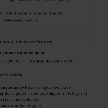
Entrega prevista a partir del
11 agosto
Ver disponibilidad en tienda
Seleccione una talla
lles & características
a vaquera Blanco mujer
e
ELJDK00103
Código de color
wbz0
cterísticas
onscious by Nature:
tejido reciclado
ejido:
algodón reciclado/algodón [420 g/m2]
orte:
ajuste relajado
onstrucción:
vaquero