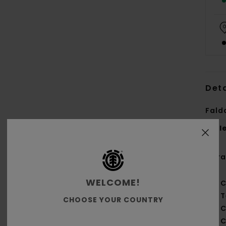
Deta
Fald
Styl
Cara
WELCOME!
C
T
CHOOSE YOUR COUNTRY
C
C