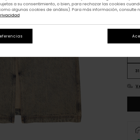
sujetas a su consentimiento, o bien, para rechazar las cookies cuand
Colo
como algunas cookies de análisis). Para más información, consulte 
privacidad
referencias
Ace
25
31
V