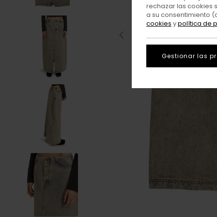
rechazar las cookies 
a su consentimiento (
cookies
y
política de 
Gestionar las p