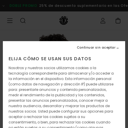
Pasar
DOBLE PROMO
25% de descuento suplementario en las Oferta
a
la
información
del
producto
Continuar sin aceptar
ELIJA CÓMO SE USAN SUS DATOS
Nosotros y nuestros socios utilizamos cookies o la
tecnología correspondiente para almacenar y/o acceder a
la información en el dispositivo. Esta información personal
(como datos de navegación y dirección IP) puede utilizarse
para: presentarle anuncios y contenido personalizados,
medir el rendimiento de la publicidad y los contenidos,
presentar las anuncios personalizados, conocer mejor a
nuestra audiencia, desarrollar y mejorar los productos de
nuestros socios. Usted puede configurar sus opciones para
aceptar o rechazar las cookies sujetas a su
consentimiento, o bien, para rechazar las cookies cuando
no están sujetas a su consentimiento (como algunas