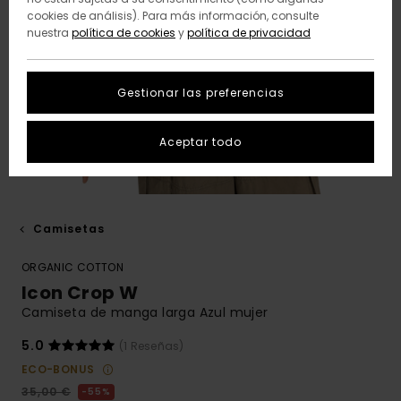
cookies de análisis). Para más información, consulte
nuestra
política de cookies
y
política de privacidad
Gestionar las preferencias
Aceptar todo
Camisetas
ORGANIC COTTON
Icon Crop W
Camiseta de manga larga Azul mujer
5.0
(1 Reseñas)
ECO-BONUS
35,00 €
55%