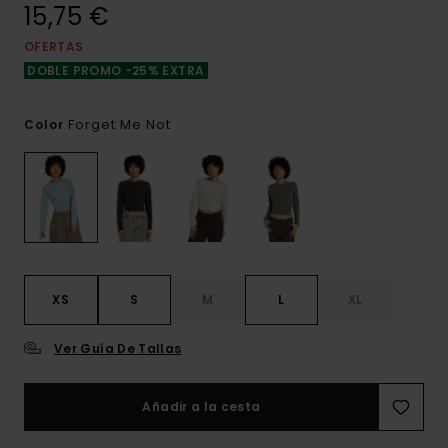
15,75 €
OFERTAS
DOBLE PROMO -25% EXTRA
Forget Me Not
Color
XS
S
M
L
XL
Ver Guía De Tallas
Añadir a la cesta