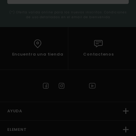
(*) Oferta valida online para los nuevos inscritos. Condiciones
de uso detalladas en el email de bienvenida
Encuentra una tienda
Contactenos
AYUDA
ELEMENT