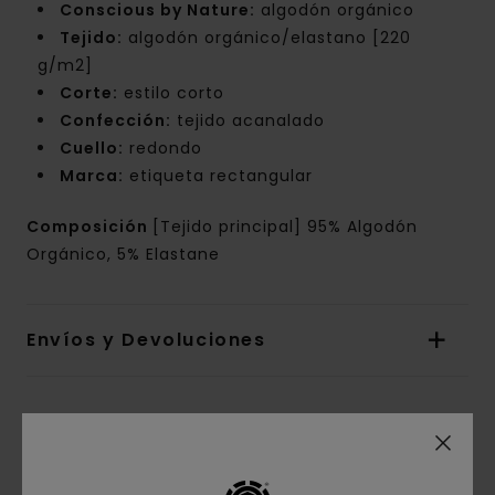
Conscious by Nature:
algodón orgánico
Tejido:
algodón orgánico/elastano [220
g/m2]
Corte:
estilo corto
Confección:
tejido acanalado
Cuello:
redondo
Marca:
etiqueta rectangular
Composición
[Tejido principal] 95% Algodón
Orgánico, 5% Elastane
Envíos y Devoluciones
Reseñas de los clientes