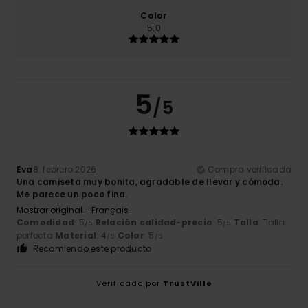
Color
5.0
5
/5
Eva
8. febrero 2026
Compra verificada
Una camiseta muy bonita, agradable de llevar y cómoda.
Me parece un poco fina.
Mostrar original - Français
Comodidad
: 5
Relación calidad-precio
: 5
Talla
: Talla
/5
/5
perfecta
Material
: 4
Color
: 5
/5
/5
Recomiendo este producto
Verificado por
TrustVille