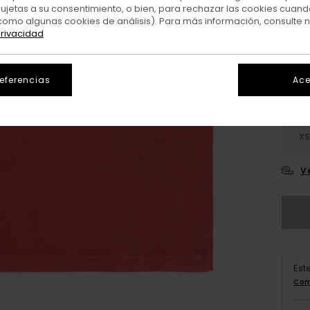
sujetas a su consentimiento, o bien, para rechazar las cookies cuand
como algunas cookies de análisis). Para más información, consulte 
Colo
privacidad
referencias
Ace
X
V
Est
Com