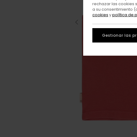
rechazar las cookies 
a su consentimiento (
cookies
y
política de 
Gestionar las p