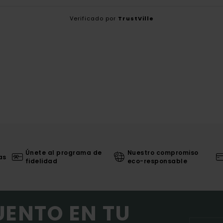
Verificado por
TrustVille
Únete al programa de
Nuestro compromiso
as
fidelidad
eco-responsable
UENTO EN TU