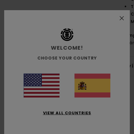
T
C
M
Com
orgá
WELCOME!
CHOOSE YOUR COUNTRY
Env
VIEW ALL COUNTRIES
Puntuación media
3.0