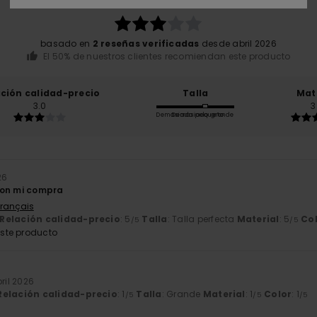
/5
basado en
2 reseñas verificadas
desde abril 2026
El 50% de nuestros clientes recomiendan este producto
ación calidad-precio
Talla
Mat
3.0
3
Demasiado pequeño
Demasiado grande
26
con mi compra
Français
Relación calidad-precio
: 5
Talla
: Talla perfecta
Material
: 5
Co
/5
/5
ste producto
bril 2026
Relación calidad-precio
: 1
Talla
: Grande
Material
: 1
Color
: 1
/5
/5
/5