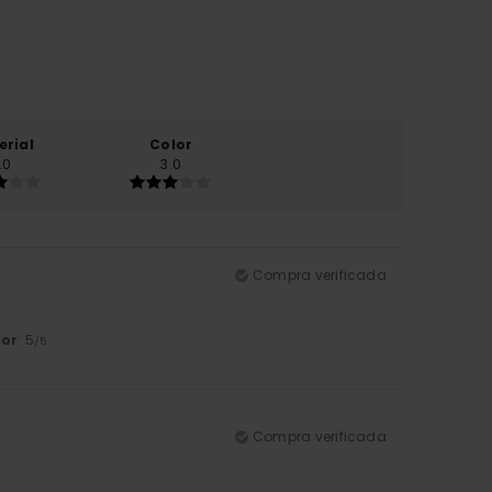
erial
Color
.0
3.0
Compra verificada
lor
: 5
/5
Compra verificada