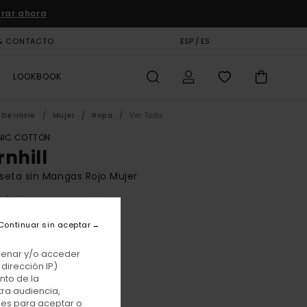
rar ahora
& CONTACTO
TARJETA DE REGALO
ESP / ES
TIENDAS
LOOKBOOK
De Inicio
Mujer
Ropa
Ver Todo
IC COTTON
rnhill
eta sin Mangas Rojo Mujer
(2 Reseñas)
BONUS
Continuar sin aceptar
 €
63%
7 €
acenar y/o acceder
dirección IP)
TAS
nto de la
tra audiencia,
E PROMO -25% EXTRA
nes para aceptar o