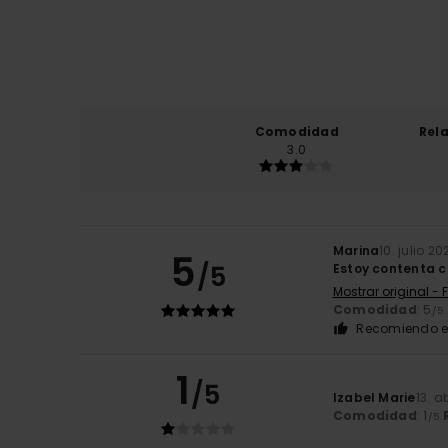
Comodidad
Rel
3.0
Marina
10. julio 20
5
/5
Estoy contenta 
Mostrar original - 
Comodidad
: 5
/5
Recomiendo e
1
/5
Izabel Marie
13. a
Comodidad
: 1
/5