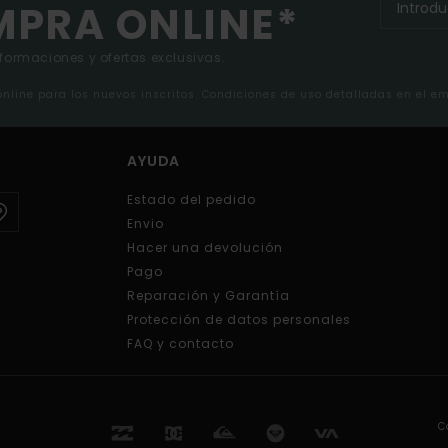
MPRA ONLINE*
nformaciones y ofertas exclusivas.
 online para los nuevos inscritos. Condiciones de uso detalladas en el e
AYUDA
Estado del pedido
Envio
Hacer una devolución
Pago
Reparación y Garantía
Protección de datos personales
FAQ y contacto
C