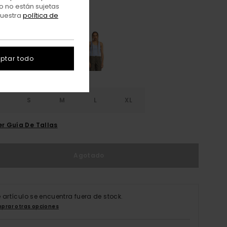
o no están sujetas
nuestra
política de
Cardinal
r
ptar todo
S
S
M
L
XL
er Guía De Tallas
Agotado
e artículo se encuentra fuera de stock.
prar otras opciones