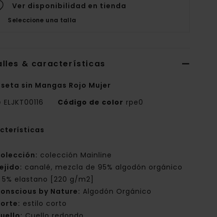
Ver disponibilidad en tienda
Seleccione una talla
lles & características
seta sin Mangas Rojo Mujer
e
ELJKT00116
Código de color
rpe0
cterísticas
olección:
colección Mainline
ejido:
canalé, mezcla de 95% algodón orgánico
 5% elastano [220 g/m2]
onscious by Nature:
Algodón Orgánico
orte:
estilo corto
uello:
Cuello redondo