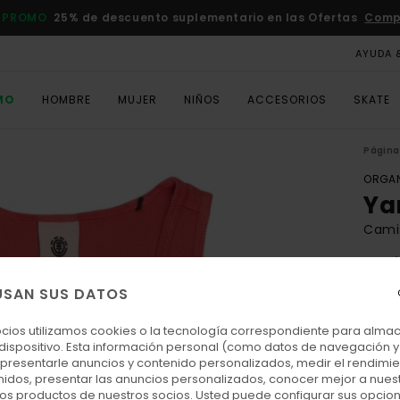
 PROMO
25% de descuento suplementario en las Ofertas
Comp
AYUDA 
MO
HOMBRE
MUJER
NIÑOS
ACCESORIOS
SKATE
Página 
ORGAN
Ya
Camis
3.0
ECO-
USAN SUS DATOS
25,00
9,3
ocios utilizamos cookies o la tecnología correspondiente para alm
 dispositivo. Esta información personal (como datos de navegación y 
OFER
: presentarle anuncios y contenido personalizados, medir el rendimie
enidos, presentar las anuncios personalizados, conocer mejor a nues
DOBL
 los productos de nuestros socios. Usted puede configurar sus opcio