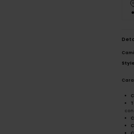
Deta
Cami
Styl
Cara
C
T
con
C
C
C