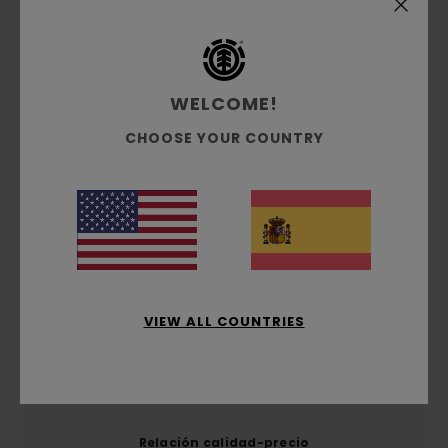
Envíos y Devoluciones
Reseñas de los clientes
WELCOME!
CHOOSE YOUR COUNTRY
Puntuación media
5.0
/5
basado en
1 reseñas verificadas
desde junio 2026
El 0% de nuestros clientes recomiendan este
producto
VIEW ALL COUNTRIES
Comodidad
5.0
Relación calidad-precio