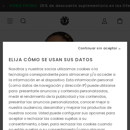
Pasar
DOBLE PROMO
25% de descuento suplementario en las Oferta
a
la
información
del
producto
Continuar sin aceptar
ELIJA CÓMO SE USAN SUS DATOS
Nosotros y nuestros socios utilizamos cookies o la
tecnología correspondiente para almacenar y/o acceder a
la información en el dispositivo. Esta información personal
(como datos de navegación y dirección IP) puede utilizarse
para: presentarle anuncios y contenido personalizados,
medir el rendimiento de la publicidad y los contenidos,
presentar las anuncios personalizados, conocer mejor a
nuestra audiencia, desarrollar y mejorar los productos de
nuestros socios. Usted puede configurar sus opciones para
aceptar o rechazar las cookies sujetas a su
consentimiento, o bien, para rechazar las cookies cuando
no están sujetas a su consentimiento (como algunas