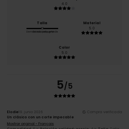
4.0
Talla
Material
5.0
Demasiado pequeño
Demasiado grande
Color
5.0
5
/5
Elodie
19. junio 2026
Compra verificada
Un clásico con un corte impecable
Mostrar original - Français
Comodidad
: 5
Relación calidad-precio
: 4
Talla
: Talla