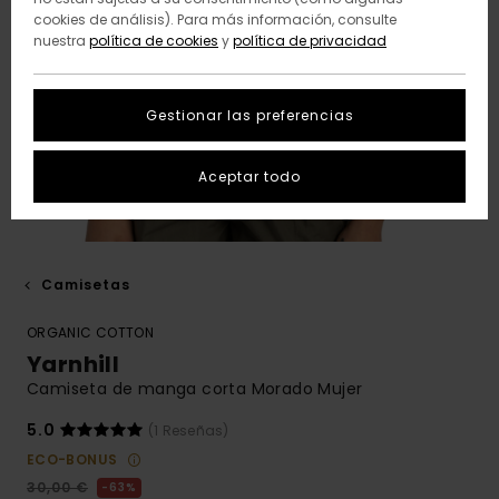
cookies de análisis). Para más información, consulte
nuestra
política de cookies
y
política de privacidad
Gestionar las preferencias
Aceptar todo
Camisetas
ORGANIC COTTON
Yarnhill
Camiseta de manga corta Morado Mujer
5.0
(1 Reseñas)
ECO-BONUS
30,00 €
63%