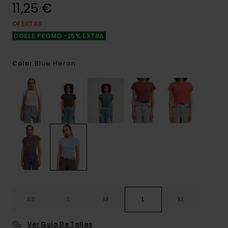
11,25 €
OFERTAS
DOBLE PROMO -25% EXTRA
Blue Heron
Color
XS
S
M
L
XL
Ver Guía De Tallas