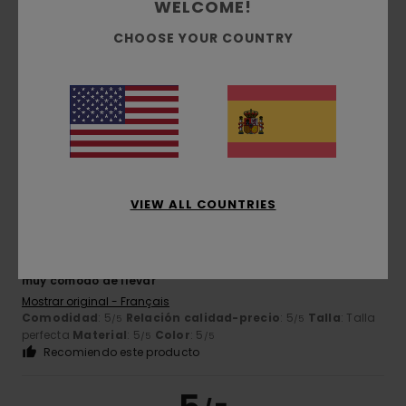
WELCOME!
Ismaelo
5. julio 2026
Compra verificada
CHOOSE YOUR COUNTRY
Un producto magnífico, pero demasiado caro
Mostrar original - Français
Comodidad
: 5
Relación calidad-precio
: 4
Talla
: Talla
/5
/5
perfecta
Material
: 5
Color
: 4
/5
/5
Recomiendo este producto
5
/5
VIEW ALL COUNTRIES
Clement
25. junio 2026
Compra verificada
muy cómodo de llevar
Mostrar original - Français
Comodidad
: 5
Relación calidad-precio
: 5
Talla
: Talla
/5
/5
perfecta
Material
: 5
Color
: 5
/5
/5
Recomiendo este producto