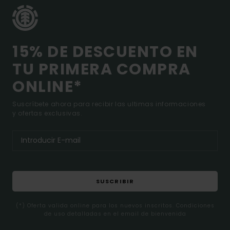
15% DE DESCUENTO EN
TU PRIMERA COMPRA
ONLINE*
Suscríbete ahora para recibir las ultimas informaciones
y ofertas exclusivas.
SUSCRIBIR
(*) Oferta valida online para los nuevos inscritos. Condiciones
de uso detalladas en el email de bienvenida