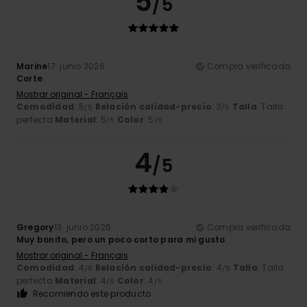
5
/5
Marine
17. junio 2026
Compra verificada
Corte
Mostrar original - Français
Comodidad
: 5
Relación calidad-precio
: 3
Talla
: Talla
/5
/5
perfecta
Material
: 5
Color
: 5
/5
/5
4
/5
Gregory
13. junio 2026
Compra verificada
Muy bonito, pero un poco corto para mi gusto
Mostrar original - Français
Comodidad
: 4
Relación calidad-precio
: 4
Talla
: Talla
/5
/5
perfecta
Material
: 4
Color
: 4
/5
/5
Recomiendo este producto