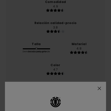
Comodidad
4.9
Relación calidad-precio
3.8
Talla
Material
4.8
Demasiado pequeño
Demasiado grande
Color
4.7
4
/5