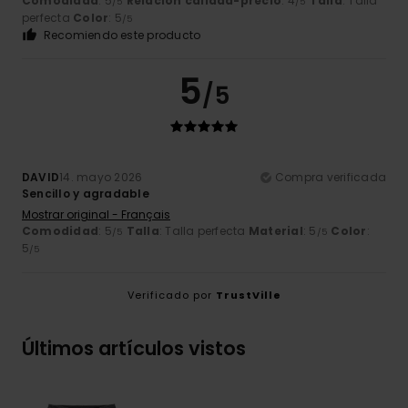
Comodidad
: 5
Relación calidad-precio
: 4
Talla
: Talla
/5
/5
perfecta
Color
: 5
/5
Recomiendo este producto
5
/5
DAVID
14. mayo 2026
Compra verificada
Sencillo y agradable
Mostrar original - Français
Comodidad
: 5
Talla
: Talla perfecta
Material
: 5
Color
:
/5
/5
5
/5
Verificado por
TrustVille
Últimos artículos vistos