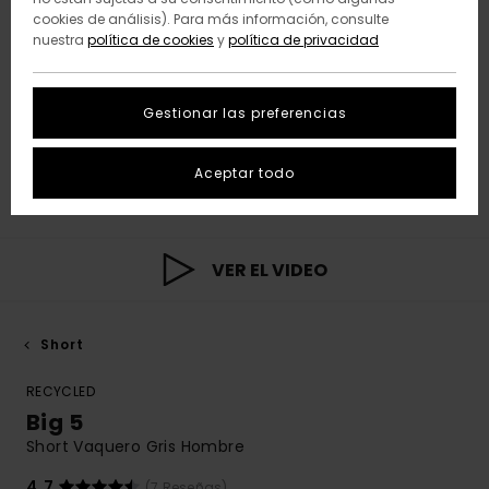
cookies de análisis). Para más información, consulte
nuestra
política de cookies
y
política de privacidad
Gestionar las preferencias
Aceptar todo
VER EL VIDEO
Short
RECYCLED
Big 5
Short Vaquero Gris Hombre
4.7
(7 Reseñas)