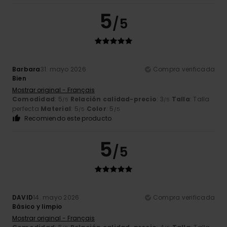
5
/5
Barbara
31. mayo 2026
Compra verificada
Bien
Mostrar original - Français
Comodidad
: 5
Relación calidad-precio
: 3
Talla
: Talla
/5
/5
perfecta
Material
: 5
Color
: 5
/5
/5
Recomiendo este producto
5
/5
DAVID
14. mayo 2026
Compra verificada
Básico y limpio
Mostrar original - Français