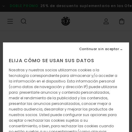
Pasar
DOBLE PROMO
25% de descuento suplementario en las Of
a
la
información
del
producto
Continuar sin aceptar
ELIJA CÓMO SE USAN SUS DATOS
Nosotros y nuestros socios utilizamos cookies o la
tecnología correspondiente para almacenar y/o acceder a
la información en el dispositivo. Esta información personal
(como datos de navegación y dirección IP) puede utilizarse
para: presentarle anuncios y contenido personalizados,
medir el rendimiento de la publicidad y los contenidos,
presentar las anuncios personalizados, conocer mejor a
nuestra audiencia, desarrollar y mejorar los productos de
nuestros socios. Usted puede configurar sus opciones para
aceptar o rechazar las cookies sujetas a su
consentimiento, o bien, para rechazar las cookies cuando
no están sujetas a su consentimiento (como algunas