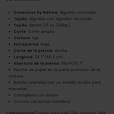
Conscious by Nature:
Algodón reciclado
Tejido:
algodón con algodón reciclado
Tejido:
denim [13 oz./368g.]
Corte:
Corte amplio
Cintura:
fija
Entrepierna:
baja
Corte de la pierna:
ancha
Longitud:
23.7"/60,2 cm
Abertura de la pierna:
35cm/13.7"
Parche de papel en la parte posterior de la
cintura
Bolsillo laterales con un bolsillo oculto para
monedas
Cremallera con botón
Cintura con botón metálico
Composición
[Tejido principal] 75% algodón, 25%