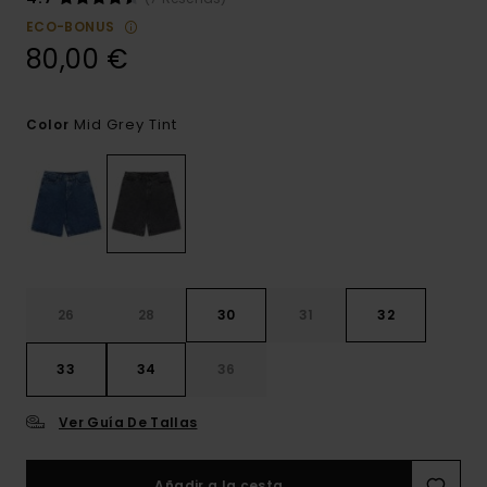
ECO-BONUS
80,00 €
Mid Grey Tint
Color
26
28
30
31
32
33
34
36
Ver Guía De Tallas
Añadir a la cesta