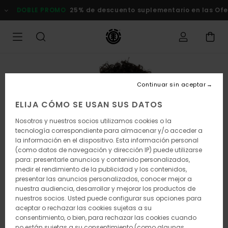
Pasar
DOBLE PROMO
25% de descuento suplementario en las Of
a
la
información
del
producto
Continuar sin aceptar
ELIJA CÓMO SE USAN SUS DATOS
Nosotros y nuestros socios utilizamos cookies o la
tecnología correspondiente para almacenar y/o acceder a
la información en el dispositivo. Esta información personal
(como datos de navegación y dirección IP) puede utilizarse
para: presentarle anuncios y contenido personalizados,
medir el rendimiento de la publicidad y los contenidos,
presentar las anuncios personalizados, conocer mejor a
nuestra audiencia, desarrollar y mejorar los productos de
nuestros socios. Usted puede configurar sus opciones para
aceptar o rechazar las cookies sujetas a su
consentimiento, o bien, para rechazar las cookies cuando
no están sujetas a su consentimiento (como algunas