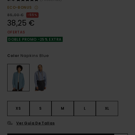
ECO-BONUS
85,00 €
55%
38,25 €
OFERTAS
DOBLE PROMO -25% EXTRA
Napkins Blue
Color
XS
S
M
L
XL
Ver Guía De Tallas