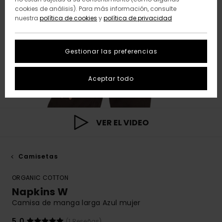
cookies de análisis). Para más información, consulte
nuestra
política de cookies
y
política de privacidad
Gestionar las preferencias
Aceptar todo
VER EL VIDEO
Camisetas
ORGANIC COTTON
Napkins W
Camisa de manga larga Azul mujer
5.0
(1 Reseñas)