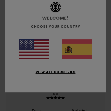
Reseñas de los clientes
WELCOME!
Puntuación media
5.0
CHOOSE YOUR COUNTRY
/5
basado en
1 reseñas verificadas
desde enero 2026
El 100% de nuestros clientes recomiendan este
producto
Comodidad
VIEW ALL COUNTRIES
5.0
Relación calidad-precio
5.0
Talla
Material