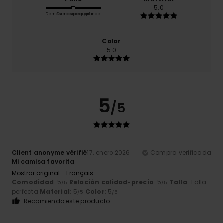
5.0
Demasiado pequeño
Demasiado grande
Color
5.0
5
/5
Client anonyme vérifié
17. enero 2026
Compra verificada
Mi camisa favorita
Mostrar original - Français
Comodidad
: 5
Relación calidad-precio
: 5
Talla
: Talla
/5
/5
perfecta
Material
: 5
Color
: 5
/5
/5
Recomiendo este producto