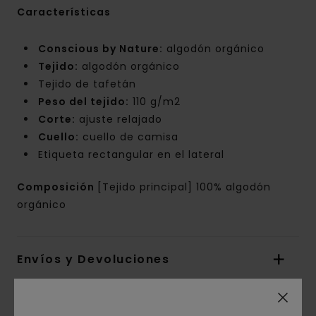
Características
Conscious by Nature:
algodón orgánico
Tejido:
algodón orgánico
Tejido de tafetán
Peso del tejido:
110 g/m2
Corte:
ajuste relajado
Cuello:
cuello de camisa
Etiqueta rectangular en el lateral
Composición
[Tejido principal] 100% algodón
orgánico
Envíos y Devoluciones