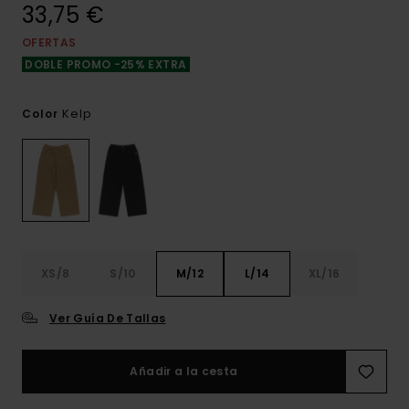
33,75 €
OFERTAS
DOBLE PROMO -25% EXTRA
Kelp
Color
XS/8
S/10
M/12
L/14
XL/16
Ver Guía De Tallas
Añadir a la cesta