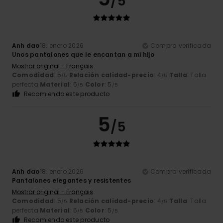
/5
Anh dao
18. enero 2026
Compra verificada
Unos pantalones que le encantan a mi hijo
Mostrar original - Français
Comodidad
: 5
Relación calidad-precio
: 4
Talla
: Talla
/5
/5
perfecta
Material
: 5
Color
: 5
/5
/5
Recomiendo este producto
5
/5
Anh dao
18. enero 2026
Compra verificada
Pantalones elegantes y resistentes
Mostrar original - Français
Comodidad
: 5
Relación calidad-precio
: 4
Talla
: Talla
/5
/5
perfecta
Material
: 5
Color
: 5
/5
/5
Recomiendo este producto