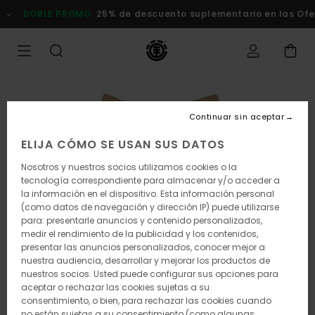
Pasar
DOBLE PROMO
25% de descuento suplementario en las Of
a
la
información
del
producto
Continuar sin aceptar
ELIJA CÓMO SE USAN SUS DATOS
Nosotros y nuestros socios utilizamos cookies o la
tecnología correspondiente para almacenar y/o acceder a
la información en el dispositivo. Esta información personal
(como datos de navegación y dirección IP) puede utilizarse
para: presentarle anuncios y contenido personalizados,
medir el rendimiento de la publicidad y los contenidos,
presentar las anuncios personalizados, conocer mejor a
nuestra audiencia, desarrollar y mejorar los productos de
nuestros socios. Usted puede configurar sus opciones para
aceptar o rechazar las cookies sujetas a su
consentimiento, o bien, para rechazar las cookies cuando
no están sujetas a su consentimiento (como algunas