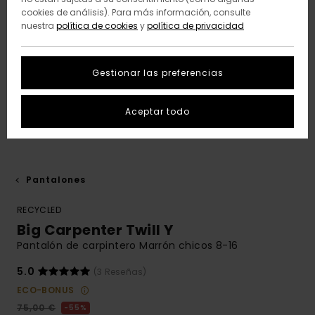
cookies de análisis). Para más información, consulte
nuestra
política de cookies
y
política de privacidad
Gestionar las preferencias
Aceptar todo
Pantalones
RECYCLED
Big Carpenter Twill Y
Pantalón de carpintero Marrón chicos 8-16
5.0
(3 Reseñas)
ECO-BONUS
75,00 €
55%