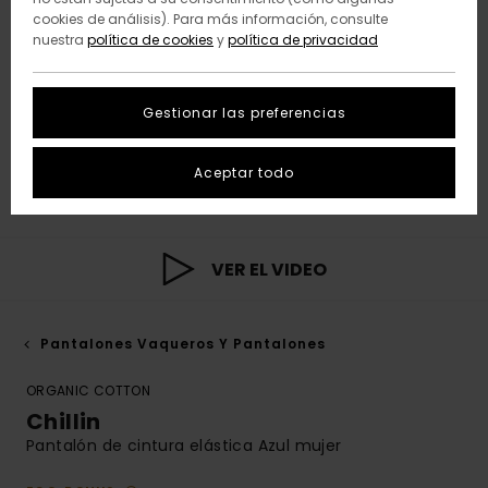
cookies de análisis). Para más información, consulte
nuestra
política de cookies
y
política de privacidad
Gestionar las preferencias
Aceptar todo
VER EL VIDEO
Pantalones Vaqueros Y Pantalones
ORGANIC COTTON
Chillin
Pantalón de cintura elástica Azul mujer