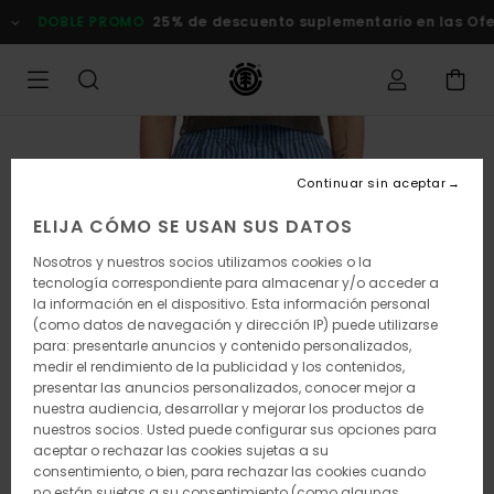
Pasar
DOBLE PROMO
25% de descuento suplementario en las Ofert
a
la
información
del
producto
Continuar sin aceptar
ELIJA CÓMO SE USAN SUS DATOS
Nosotros y nuestros socios utilizamos cookies o la
tecnología correspondiente para almacenar y/o acceder a
la información en el dispositivo. Esta información personal
(como datos de navegación y dirección IP) puede utilizarse
para: presentarle anuncios y contenido personalizados,
medir el rendimiento de la publicidad y los contenidos,
presentar las anuncios personalizados, conocer mejor a
nuestra audiencia, desarrollar y mejorar los productos de
nuestros socios. Usted puede configurar sus opciones para
aceptar o rechazar las cookies sujetas a su
consentimiento, o bien, para rechazar las cookies cuando
no están sujetas a su consentimiento (como algunas