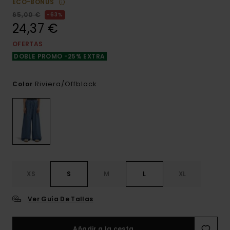
ECO-BONUS
65,00 €
63%
24,37 €
OFERTAS
DOBLE PROMO -25% EXTRA
Riviera/offblack
Color
XS
S
M
L
XL
Ver Guía De Tallas
Añadir a la cesta