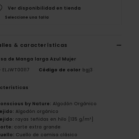
Ver disponibilidad en tienda
Seleccione una talla
lles & características
sa de Manga larga Azul Mujer
e
ELJWT00117
Código de color
bgj3
cterísticas
onscious by Nature:
Algodón Orgánico
ejido:
Algodón orgánico
ejido:
rayas teñidas en hilo [135 g/m²]
orte:
corte extra grande
uello:
Cuello de camisa clásico