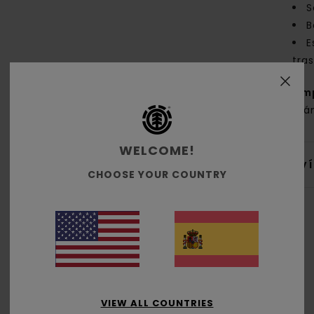
S
B
E
tra
Com
orgá
WELCOME!
Env
CHOOSE YOUR COUNTRY
Puntuación media
VIEW ALL COUNTRIES