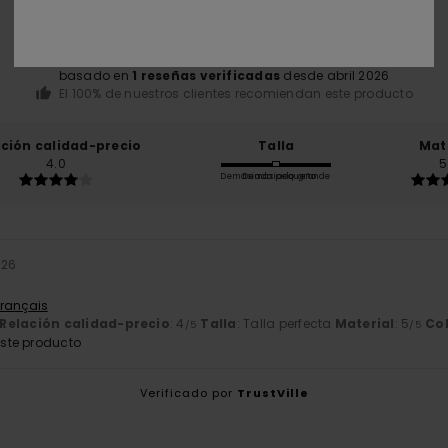
5.0
/5
basado en
1 reseñas verificadas
desde abril 2026
El 100% de nuestros clientes recomiendan este producto
ación calidad-precio
Talla
Mat
4.0
5
Demasiado pequeño
Demasiado grande
026
Français
Relación calidad-precio
: 4
Talla
: Talla perfecta
Material
: 5
Co
/5
/5
ste producto
Verificado por
TrustVille