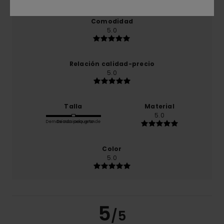
Comodidad
5.0
Relación calidad-precio
5.0
Talla
Material
5.0
Demasiado pequeño
Demasiado grande
Color
5.0
5
/5