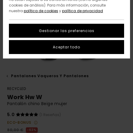
cookies de análisis). Para más información, consulte
nuestra
política de cookies
y
política de privacidad
Gestionar las preferencias
Aceptar todo
Pantalones Vaqueros Y Pantalones
RECYCLED
Work Hw W
Pantalón chino Beige mujer
5.0
(1 Reseñas)
ECO-BONUS
80,00 €
63%