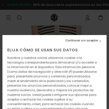
Pasar
DOBLE PROMO
25% de descuento suplementario en las Of
a
la
información
del
producto
Continuar sin aceptar
ELIJA CÓMO SE USAN SUS DATOS
Nosotros y nuestros socios utilizamos cookies o la
tecnología correspondiente para almacenar y/o acceder a
la información en el dispositivo. Esta información personal
(como datos de navegación y dirección IP) puede utilizarse
para: presentarle anuncios y contenido personalizados,
medir el rendimiento de la publicidad y los contenidos,
presentar las anuncios personalizados, conocer mejor a
nuestra audiencia, desarrollar y mejorar los productos de
nuestros socios. Usted puede configurar sus opciones para
aceptar o rechazar las cookies sujetas a su
consentimiento, o bien, para rechazar las cookies cuando
no están sujetas a su consentimiento (como algunas