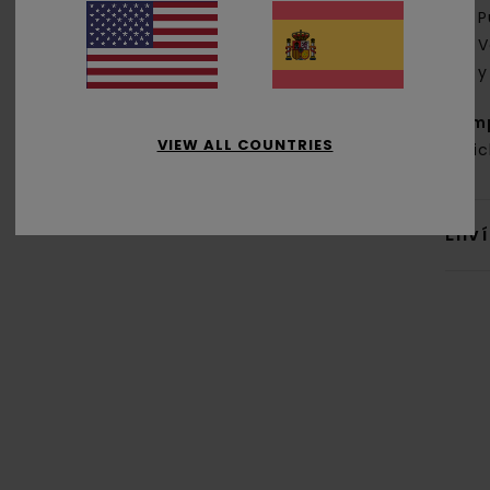
P
V
y
Com
VIEW ALL COUNTRIES
reci
Env