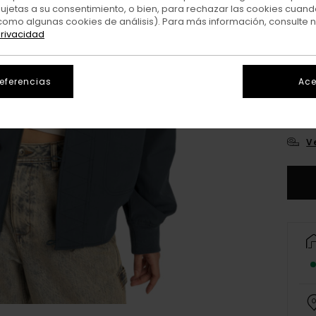
sujetas a su consentimiento, o bien, para rechazar las cookies cuand
como algunas cookies de análisis). Para más información, consulte 
privacidad
referencias
Ace
X
V