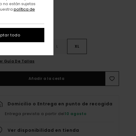
o no están sujetas
nuestra
política de
ptar todo
S
S
M
L
XL
er Guía De Tallas
Añadir a la cesta
Domicilio o Entrega en punto de recogida
Entrega prevista a partir del
10 agosto
Ver disponibilidad en tienda