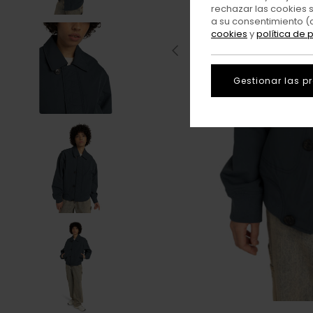
rechazar las cookies 
a su consentimiento (
cookies
y
política de 
Gestionar las p