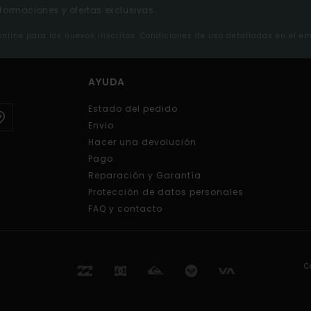
nformaciones y ofertas exclusivas.
 online para los nuevos inscritos. Condiciones de uso detalladas en el e
AYUDA
Estado del pedido
Envio
Hacer una devolución
Pago
Reparación y Garantía
Protección de datos personales
FAQ y contacto
C