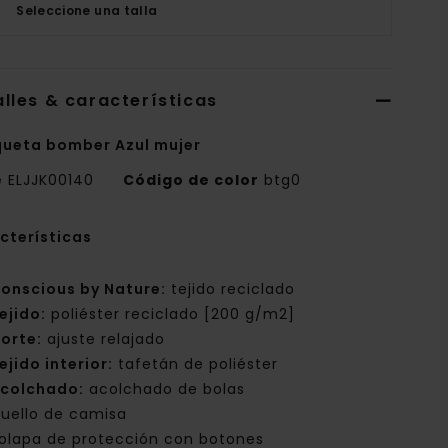
Seleccione una talla
lles & características
ueta bomber Azul mujer
e
ELJJK00140
Código de color
btg0
cterísticas
onscious by Nature:
tejido reciclado
ejido:
poliéster reciclado [200 g/m2]
orte:
ajuste relajado
ejido interior:
tafetán de poliéster
colchado:
acolchado de bolas
uello de camisa
olapa de protección con botones