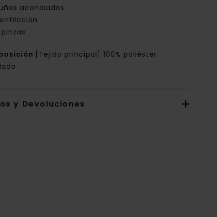
uños acanalados
entilación
 pinzas
posición
[Tejido principal] 100% poliéster
clado
íos y Devoluciones