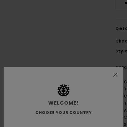
Deta
Chaq
Styl
Cara
C
T
C
WELCOME!
T
A
CHOOSE YOUR COUNTRY
C
S