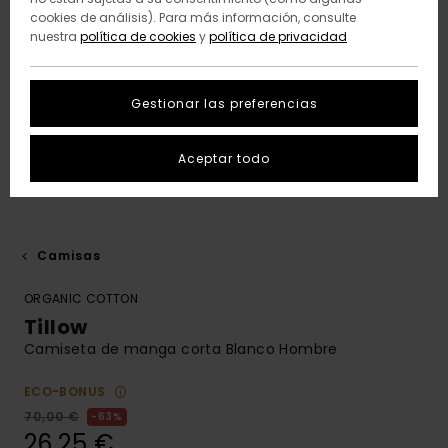
cookies de análisis). Para más información, consulte
nuestra
política de cookies
y
política de privacidad
Gestionar las preferencias
Aceptar todo
Camisas
ORGANIC COTTON
Tillow
Camiseta de manga corta Blanco Hombre
ECO-BONUS
70,00 €
63%
26,25 €