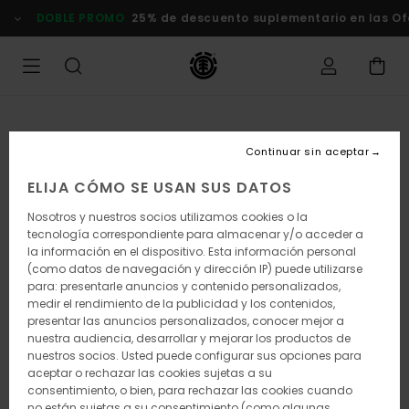
Pasar
DOBLE PROMO
25% de descuento suplementario en las Ofer
a
la
información
del
producto
Continuar sin aceptar
ELIJA CÓMO SE USAN SUS DATOS
Nosotros y nuestros socios utilizamos cookies o la
tecnología correspondiente para almacenar y/o acceder a
la información en el dispositivo. Esta información personal
(como datos de navegación y dirección IP) puede utilizarse
para: presentarle anuncios y contenido personalizados,
medir el rendimiento de la publicidad y los contenidos,
presentar las anuncios personalizados, conocer mejor a
nuestra audiencia, desarrollar y mejorar los productos de
nuestros socios. Usted puede configurar sus opciones para
aceptar o rechazar las cookies sujetas a su
consentimiento, o bien, para rechazar las cookies cuando
no están sujetas a su consentimiento (como algunas