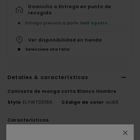
Domicilio o Entrega en punto de
recogida
Entrega prevista a partir del
8 agosto
Ver disponibilidad en tienda
Seleccione una talla
Detalles & características
Camiseta de manga corta Blanco Hombre
Style
ELYWT00166
Código de color
wcb6
Características
Colección:
colección Mainline