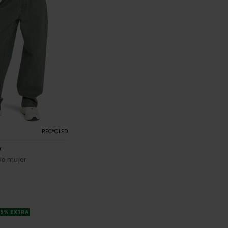
RECYCLED
W
de mujer
25% EXTRA