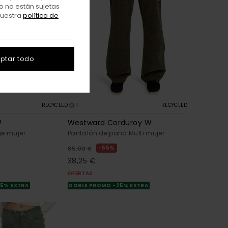
o no están sujetas
nuestra
política de
ptar todo
1
RECYCLED
RECYCLED
W
Westward Corduroy W
ge mujer
Pantalón de pana Multi mujer
55%
85,00 €
38,25 €
OFERTAS
25% EXTRA
DOBLE PROMO -25% EXTRA