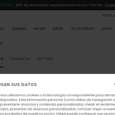
 PROMO
25% de descuento suplementario en las Ofertas
Comp
AYUDA 
MO
HOMBRE
MUJER
NIÑOS
ACCESORIOS
SKATE
es
es
Chaquetas
Ver Todo
USAN SUS DATOS
ocios utilizamos cookies o la tecnología correspondiente para alm
 dispositivo. Esta información personal (como datos de navegación y 
: presentarle anuncios y contenido personalizados, medir el rendimie
enidos, presentar las anuncios personalizados, conocer mejor a nues
 los productos de nuestros socios. Usted puede configurar sus opcio