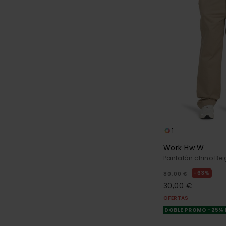
1
Work Hw W
Pantalón chino Bei
63%
80,00 €
30,00 €
OFERTAS
DOBLE PROMO -25%