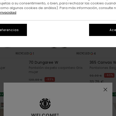
sujetas a su consentimiento, o bien, para rechazar las cookies cuand
como algunas cookies de análisis). Para más información, consulte 
privacidad
referencias
Ace
1
4
RECYCLED
RECYCLED
70 Dungaree W
365 Canvas 
jer
Pantalón de peto carpintero Gris
Pantalones Bei
mujer
63%
90,00 €
63%
120,00 €
33,75 €
45,00 €
OFERTAS
OFERTAS
 EXTRA
DOBLE PROMO -
DOBLE PROMO -25% EXTRA
WELCOME!