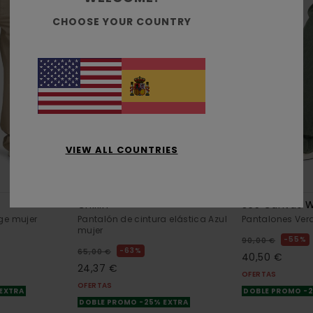
CHOOSE YOUR COUNTRY
VIEW ALL COUNTRIES
1
4
RECYCLED
ORGANIC COTTON
Chillin
365 Canvas 
ge mujer
Pantalón de cintura elástica Azul
Pantalones Ver
mujer
55%
90,00 €
63%
65,00 €
40,50 €
24,37 €
OFERTAS
OFERTAS
 EXTRA
DOBLE PROMO -
DOBLE PROMO -25% EXTRA