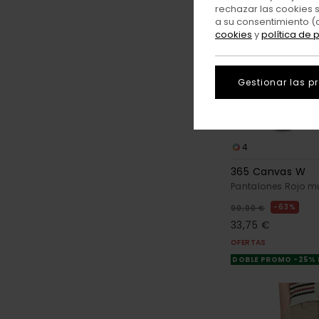
rechazar las cookies 
a su consentimiento (
cookies
y
política de 
Gestionar las p
4
365 Canvas W
Pantalones Rojo mu
63%
90,00 €
33,75 €
OFERTAS
DOBLE PROMO -25%