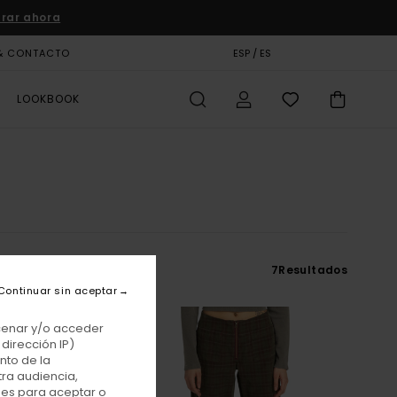
rar ahora
& CONTACTO
TARJETA DE REGALO
ESP / ES
TIENDAS
LOOKBOOK
7
Resultados
Continuar sin aceptar
acenar y/o acceder
dirección IP)
nto de la
tra audiencia,
nes para aceptar o