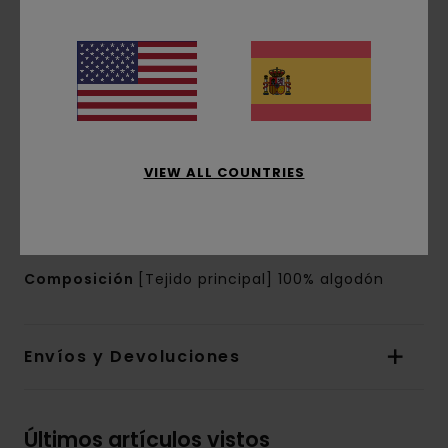
Cuello:
cuello tipo camisa
Mangas:
manga corta
Bolsillos:
bolsillo de parche en el pecho
Cierre:
Cierre con solapa frontal y botones
Otros detalles:
Minitrabilla para botón
superior
Marca:
etiqueta rectangular en la costura
VIEW ALL COUNTRIES
lateral
Bajo recto
Cortes laterales
Composición
[Tejido principal] 100% algodón
Envíos y Devoluciones
Últimos artículos vistos