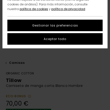
cookies de análisis). Para más información, consulte
nuestra
política de cookies
y
política de privacidad
Gestionar las preferencias
Aceptar todo
Camisas
ORGANIC COTTON
Tillow
Camiseta de manga corta Blanco Hombre
ECO-BONUS
70,00 €