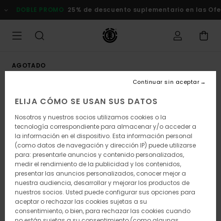
Pasar
DOBLE PROMO
25% de descuento suplementario en las Ofert
a
la
información
del
producto
AGOTADO
Continuar sin aceptar
ELIJA CÓMO SE USAN SUS DATOS
Nosotros y nuestros socios utilizamos cookies o la
tecnología correspondiente para almacenar y/o acceder a
la información en el dispositivo. Esta información personal
(como datos de navegación y dirección IP) puede utilizarse
para: presentarle anuncios y contenido personalizados,
medir el rendimiento de la publicidad y los contenidos,
presentar las anuncios personalizados, conocer mejor a
nuestra audiencia, desarrollar y mejorar los productos de
nuestros socios. Usted puede configurar sus opciones para
aceptar o rechazar las cookies sujetas a su
consentimiento, o bien, para rechazar las cookies cuando
no están sujetas a su consentimiento (como algunas