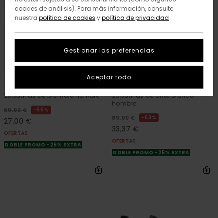
cookies de análisis). Para más información, consulte
nuestra
política de cookies
y
política de privacidad
Gestionar las preferencias
5
6
ORGANIC COTTON
RECYCLED
Aceptar todo
Topaz C3
Topaz C3 3.0
Zapatillas de piel Rojo hombre
Zapatillas de ante Blanco
hombre
55%
60,00 €
63%
89,00 €
27,00 €
33,37 €
OFERTAS
OFERTAS
DOBLE PROMO -25% EXTRA
DOBLE PROMO -25% EXTRA