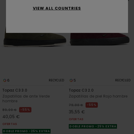
VIEW ALL COUNTRIES
6
5
RECYCLED
RECYCLED
Topaz C3 3.0
Topaz C3 2.0
Zapatillas de ante Verde
Zapatillas de piel Rojo hombre
hombre
55%
79,00 €
55%
89,00 €
35,55 €
40,05 €
OFERTAS
OFERTAS
DOBLE PROMO -25% EXTRA
DOBLE PROMO -25% EXTRA