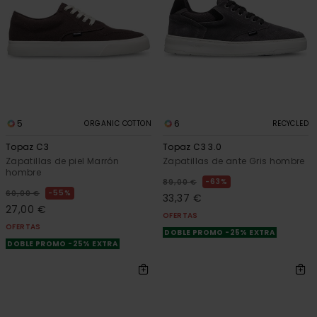
5
6
ORGANIC COTTON
RECYCLED
Topaz C3
Topaz C3 3.0
Zapatillas de piel Marrón
Zapatillas de ante Gris hombre
hombre
63%
89,00 €
55%
60,00 €
33,37 €
27,00 €
OFERTAS
OFERTAS
DOBLE PROMO -25% EXTRA
DOBLE PROMO -25% EXTRA