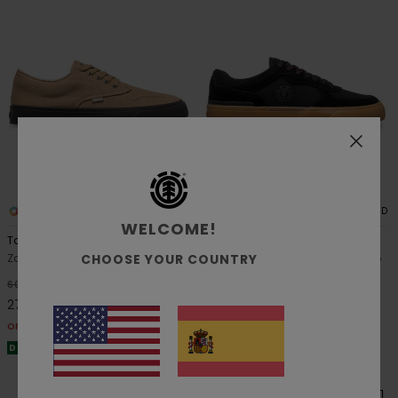
5
4
ORGANIC COTTON
RECYCLED
WELCOME!
Topaz C3
Heatley 2.0
CHOOSE YOUR COUNTRY
Zapatillas de piel Beige hombre
Zapatillas de caña baja Negro
hombre
55%
60,00 €
55%
75,00 €
27,00 €
33,75 €
OFERTAS
OFERTAS
DOBLE PROMO -25% EXTRA
DOBLE PROMO -25% EXTRA