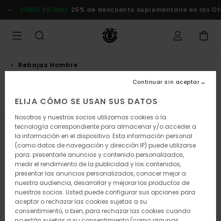
Saltar
DOBLE PROMO
25% de descuento suplementario en las Ofert
a
la
selección
de
la
cuadrícula
de
Rebajas Hombre
productos
Zapatillas
Continuar sin aceptar
ELIJA CÓMO SE USAN SUS DATOS
s
Zapatillas
Gorras, Sombreros y Gorros
Mochilas y B
Nosotros y nuestros socios utilizamos cookies o la
tecnología correspondiente para almacenar y/o acceder a
Filtrar y Ordenar
11
Resultados
la información en el dispositivo. Esta información personal
(como datos de navegación y dirección IP) puede utilizarse
Saltar
Ir
para: presentarle anuncios y contenido personalizados,
a
a
medir el rendimiento de la publicidad y los contenidos,
criterios
ordenar
presentar las anuncios personalizados, conocer mejor a
de
por
nuestra audiencia, desarrollar y mejorar los productos de
búsqueda
nuestros socios. Usted puede configurar sus opciones para
aceptar o rechazar las cookies sujetas a su
consentimiento, o bien, para rechazar las cookies cuando
no están sujetas a su consentimiento (como algunas