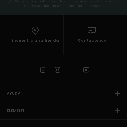
(*) Oferta valida online para los nuevos inscritos. Condiciones
de uso detalladas en el email de bienvenida
Encuentra una tienda
Contactenos
AYUDA
ELEMENT