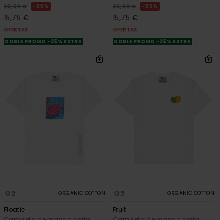
55%
55%
35,00 €
35,00 €
15,75 €
15,75 €
OFERTAS
OFERTAS
DOBLE PROMO -25% EXTRA
DOBLE PROMO -25% EXTRA
2
2
ORGANIC COTTON
ORGANIC COTTON
Floatie
Fruit
Camiseta de manga corta
Camiseta de manga corta