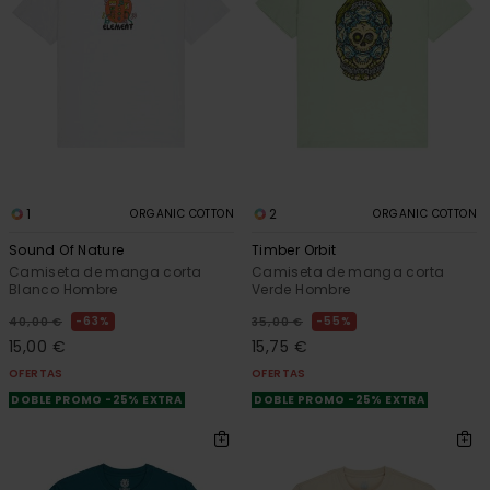
1
2
ORGANIC COTTON
ORGANIC COTTON
Sound Of Nature
Timber Orbit
Camiseta de manga corta
Camiseta de manga corta
Blanco Hombre
Verde Hombre
63%
55%
40,00 €
35,00 €
15,00 €
15,75 €
OFERTAS
OFERTAS
DOBLE PROMO -25% EXTRA
DOBLE PROMO -25% EXTRA