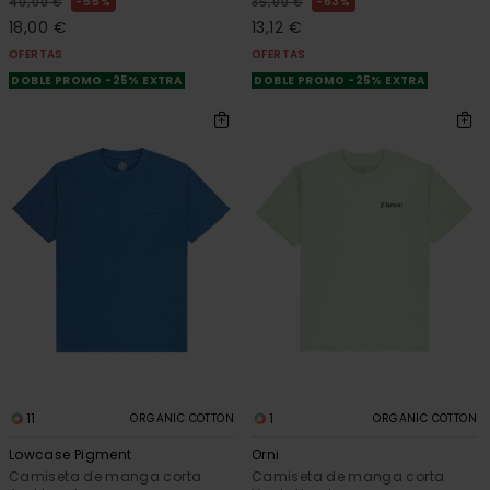
55%
63%
40,00 €
35,00 €
18,00 €
13,12 €
OFERTAS
OFERTAS
DOBLE PROMO -25% EXTRA
DOBLE PROMO -25% EXTRA
11
1
ORGANIC COTTON
ORGANIC COTTON
Lowcase Pigment
Orni
Camiseta de manga corta
Camiseta de manga corta