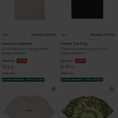
11
2
ORGANIC COTTON
ORGANIC COTTON
Lowcase Pigment
Timber The Frog
Camiseta de manga corta
Camiseta de manga corta
Beige hombre
Negro Hombre
63%
55%
35,00 €
35,00 €
13,12 €
15,75 €
OFERTAS
OFERTAS
DOBLE PROMO -25% EXTRA
DOBLE PROMO -25% EXTRA