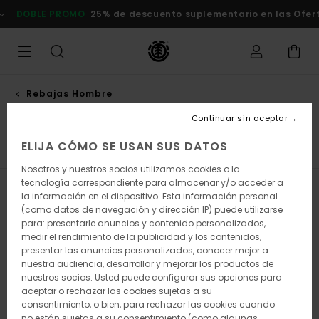
Saltar
O
25% de descuento suplementario en las Ofertas
Comprar aho
a
la
selección
de
la
cuadrícula
de
Rebajas Hombre
productos
Camisetas
Continuar sin aceptar
ELIJA CÓMO SE USAN SUS DATOS
Camisetas
Camisas
Short
Sudaderas
Pantalo
Nosotros y nuestros socios utilizamos cookies o la
tecnología correspondiente para almacenar y/o acceder a
Filtrar y Ordenar
115
Resultados
la información en el dispositivo. Esta información personal
(como datos de navegación y dirección IP) puede utilizarse
Saltar
Ir
para: presentarle anuncios y contenido personalizados,
a
a
medir el rendimiento de la publicidad y los contenidos,
criterios
ordenar
presentar las anuncios personalizados, conocer mejor a
de
por
nuestra audiencia, desarrollar y mejorar los productos de
búsqueda
nuestros socios. Usted puede configurar sus opciones para
aceptar o rechazar las cookies sujetas a su
consentimiento, o bien, para rechazar las cookies cuando
no están sujetas a su consentimiento (como algunas