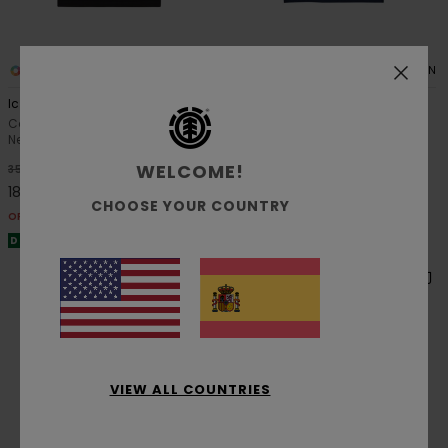
14
14
ORGANIC COTTON
ORGANIC COTTON
Icon Embroidery
Icon Embroidery
Camiseta de manga corta
Camiseta de manga corta
Negro hombre
Azul hombre
WELCOME!
48%
48%
35,00 €
35,00 €
18,37 €
18,37 €
CHOOSE YOUR COUNTRY
OFERTAS
OFERTAS
DOBLE PROMO -25% EXTRA
DOBLE PROMO -25% EXTRA
VIEW ALL COUNTRIES