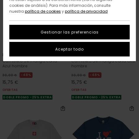
cookies de análisis). Para más información, consulte
nuestra
política de cookies
y
política de privacidad
Gestionar las preferencias
12
12
ORGANIC COTTON
ORGANIC COTTON
Aceptar todo
Icon Label Pocket
Icon Label Pocket
Camiseta de manga corta
Camiseta de manga corta Gris
Azul hombre
hombre
48%
48%
30,00 €
30,00 €
15,75 €
15,75 €
OFERTAS
OFERTAS
DOBLE PROMO -25% EXTRA
DOBLE PROMO -25% EXTRA