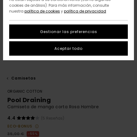
cookies de análisis). Para más información, consulte
nuestra
política de cookies
y
política de privacidad
Gestionar las preferencias
Aceptar todo
Camisetas
ORGANIC COTTON
Pool Draining
Camiseta de manga corta Rosa Hombre
4.4
(5 Reseñas)
ECO-BONUS
35,00 €
55%