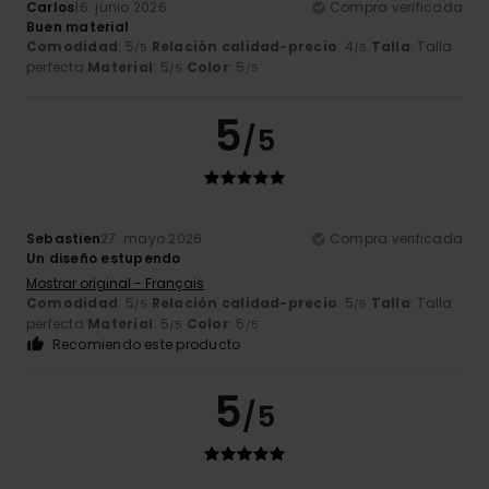
Carlos
16. junio 2026
Compra verificada
Buen material
Comodidad
: 5
Relación calidad-precio
: 4
Talla
: Talla
/5
/5
perfecta
Material
: 5
Color
: 5
/5
/5
5
/5
Sebastien
27. mayo 2026
Compra verificada
Un diseño estupendo
Mostrar original - Français
Comodidad
: 5
Relación calidad-precio
: 5
Talla
: Talla
/5
/5
perfecta
Material
: 5
Color
: 5
/5
/5
Recomiendo este producto
5
/5