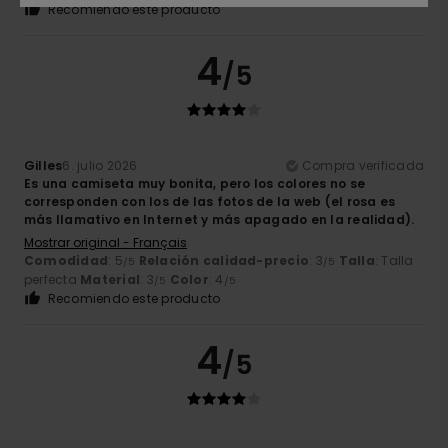
Recomiendo este producto
4
/5
Gilles
6. julio 2026
Compra verificada
Es una camiseta muy bonita, pero los colores no se
corresponden con los de las fotos de la web (el rosa es
más llamativo en Internet y más apagado en la realidad).
Mostrar original - Français
Comodidad
: 5
Relación calidad-precio
: 3
Talla
: Talla
/5
/5
perfecta
Material
: 3
Color
: 4
/5
/5
Recomiendo este producto
4
/5