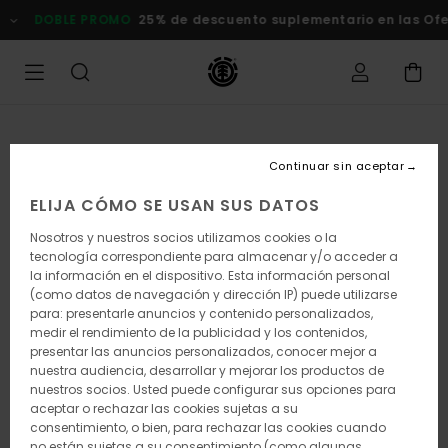
Pasar
DOBLE PROMO
25% de descuento suplementario en las Of
a
la
información
del
producto
Continuar sin aceptar
ELIJA CÓMO SE USAN SUS DATOS
Nosotros y nuestros socios utilizamos cookies o la
tecnología correspondiente para almacenar y/o acceder a
la información en el dispositivo. Esta información personal
(como datos de navegación y dirección IP) puede utilizarse
para: presentarle anuncios y contenido personalizados,
medir el rendimiento de la publicidad y los contenidos,
presentar las anuncios personalizados, conocer mejor a
nuestra audiencia, desarrollar y mejorar los productos de
nuestros socios. Usted puede configurar sus opciones para
aceptar o rechazar las cookies sujetas a su
consentimiento, o bien, para rechazar las cookies cuando
no están sujetas a su consentimiento (como algunas