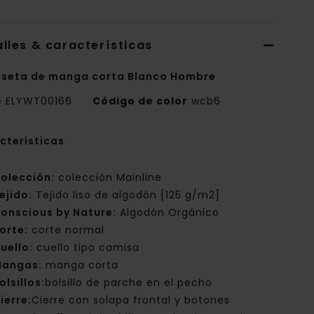
lles & características
seta de manga corta Blanco Hombre
e
ELYWT00166
Código de color
wcb6
cterísticas
olección:
colección Mainline
ejido:
Tejido liso de algodón [125 g/m2]
onscious by Nature:
Algodón Orgánico
orte:
corte normal
uello:
cuello tipo camisa
angas:
manga corta
olsillos:
bolsillo de parche en el pecho
ierre:
Cierre con solapa frontal y botones