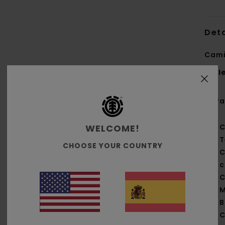
Deta
Cami
Styl
Cara
WELCOME!
C
T
CHOOSE YOUR COUNTRY
C
c
C
M
B
C