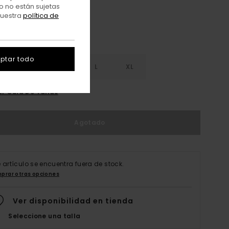
o no están sujetas
nuestra
política de
ptar todo
S
S
M
L
XL
er Guía De Tallas
Agotado
e artículo se encuentra fuera de stock.
prar otras opciones
Ver disponibilidad en tienda
Seleccione una talla