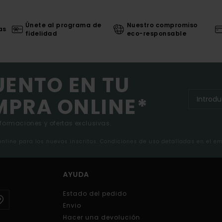
Únete al programa de
Nuestro compromiso
as
fidelidad
eco-responsable
UENTO EN TU
MPRA ONLINE*
nformaciones y ofertas exclusivas.
 online para los nuevos inscritos. Condiciones de uso detalladas en el e
AYUDA
Estado del pedido
Envio
Hacer una devolución