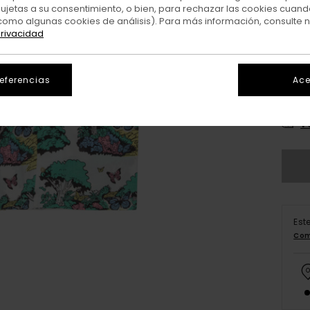
sujetas a su consentimiento, o bien, para rechazar las cookies cuand
como algunas cookies de análisis). Para más información, consulte 
privacidad
referencias
Ace
X
V
Est
Com