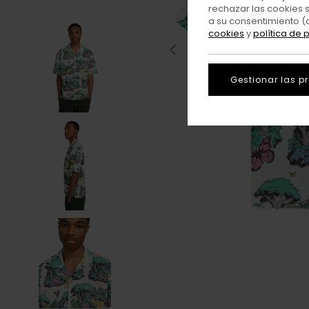
rechazar las cookies 
a su consentimiento (
cookies
y
política de 
Gestionar las p