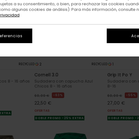
sujetas a su consentimiento, o bien, para rechazar las cookies cuand
como algunas cookies de análisis). Para más información, consulte 
privacidad
referencias
Ace
2
1
RECYCLED
RECYCLED
Cornell 3.0
Grip It Po Y
cos 8 - 16 años
Sudadera con capucha Azul
Sudadera con 
Chicos 8 - 16 años
8-16
63%
55%
60,00 €
60,00 €
22,50 €
27,00 €
OFERTAS
OFERTAS
 EXTRA
DOBLE PROMO -25% EXTRA
DOBLE PROMO -