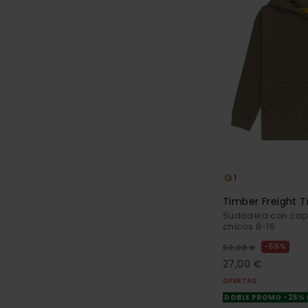
1
Timber Freight T
Sudadera con cap
chicos 8-16
55%
60,00 €
27,00 €
OFERTAS
DOBLE PROMO -25%