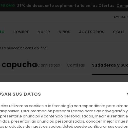
 PROMO
25% de descuento suplementario en las Ofertas
Comp
AYUDA 
MO
HOMBRE
MUJER
NIÑOS
ACCESORIOS
SKATE
as y Sudaderas con Capucha
n capucha
Camisetas
Camisas
Sudaderas y Su
USAN SUS DATOS
ocios utilizamos cookies o la tecnología correspondiente para alm
 dispositivo. Esta información personal (como datos de navegación y 
: presentarle anuncios y contenido personalizados, medir el rendimie
enidos, presentar las anuncios personalizados, conocer mejor a nues
 los productos de nuestros socios. Usted puede configurar sus opcio