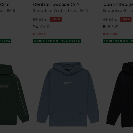
Cr Y
Central Lowcase Cr Y
Icon Embroide
cos 8-16
Sudadera Verde chicos 8-16
Sudadera Gris 
55%
63%
55,00 €
45,00 €
24,75 €
16,87 €
OFERTAS
OFERTAS
 EXTRA
DOBLE PROMO -25% EXTRA
DOBLE PROMO -