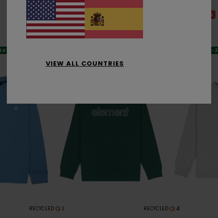
Chicos 8 - 16 años
chicos 8-16
63%
55%
60,00 €
50,00 €
22,50 €
22,50 €
OFERTAS
OFERTAS
 EXTRA
DOBLE PROMO -25% EXTRA
DOBLE PROMO -
VIEW ALL COUNTRIES
1
4
RECYCLED
RECYCLED