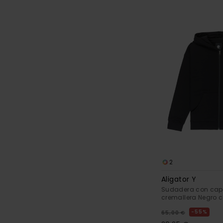
2
Aligator Y
Sudadera con cap
cremallera Negro c
55%
65,00 €