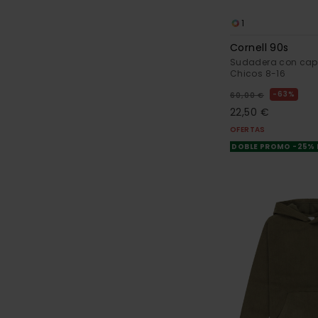
1
Cornell 90s
Sudadera con cap
Chicos 8-16
63%
60,00 €
22,50 €
OFERTAS
DOBLE PROMO -25%