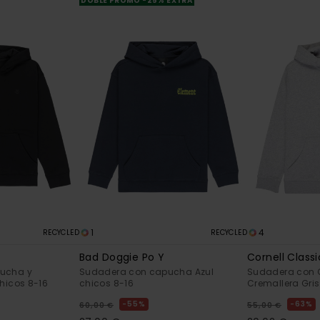
DOBLE PROMO -25% EXTRA
1
4
RECYCLED
RECYCLED
Bad Doggie Po Y
Cornell Classi
ucha y
Sudadera con capucha Azul
Sudadera con 
hicos 8-16
chicos 8-16
Cremallera Gris
55%
63%
60,00 €
55,00 €