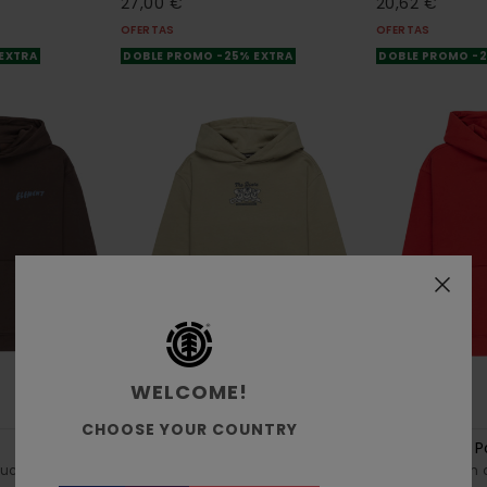
27,00 €
20,62 €
OFERTAS
OFERTAS
 EXTRA
DOBLE PROMO -25% EXTRA
DOBLE PROMO -
WELCOME!
1
1
RECYCLED
RECYCLED
CHOOSE YOUR COUNTRY
Timber Skeleton Gang
Element Co P
ucha Marrón
Sudadera con capucha Verde
Sudadera con 