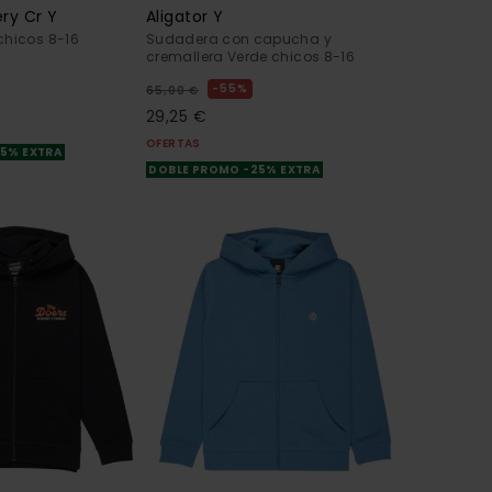
ry Cr Y
Aligator Y
chicos 8-16
Sudadera con capucha y
cremallera Verde chicos 8-16
55%
65,00 €
29,25 €
OFERTAS
25% EXTRA
DOBLE PROMO -25% EXTRA