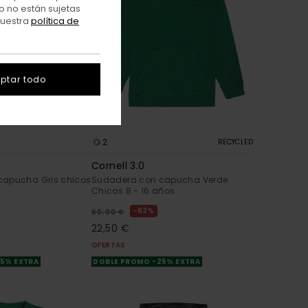
o no están sujetas
nuestra
política de
ptar todo
2
RECYCLED
Cornell 3.0
capucha Gris chicos
Sudadera con capucha Verde
Chicos 8 - 16 años
63%
60,00 €
22,50 €
OFERTAS
25% EXTRA
DOBLE PROMO -25% EXTRA