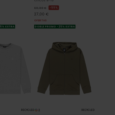
chicos 8-16
55%
60,00 €
27,00 €
OFERTAS
25% EXTRA
DOBLE PROMO -25% EXTRA
2
RECYCLED
RECYCLED