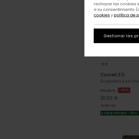
rechazar las cookies 
a su consentimiento (
cookies
y
política de 
Gestionar las p
3
Cornell 3.0
Sudadera Azul Chi
63%
55,00 €
20,62 €
OFERTAS
DOBLE PROMO -25%