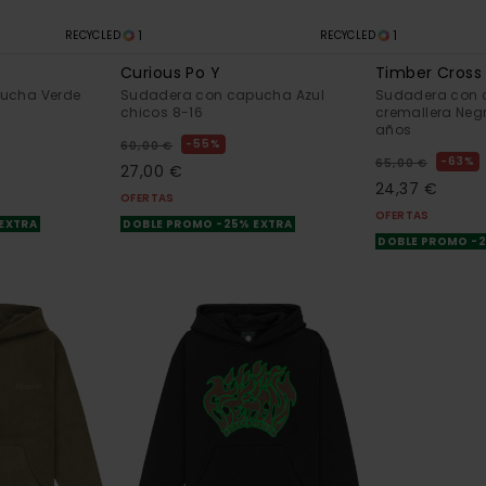
1
1
RECYCLED
RECYCLED
Curious Po Y
Timber Cross
ucha Verde
Sudadera con capucha Azul
Sudadera con 
chicos 8-16
cremallera Negr
años
55%
60,00 €
63%
65,00 €
27,00 €
24,37 €
OFERTAS
OFERTAS
 EXTRA
DOBLE PROMO -25% EXTRA
DOBLE PROMO -