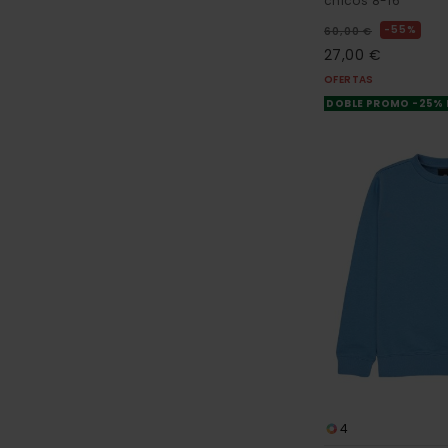
chicos 8-16
55%
60,00 €
27,00 €
OFERTAS
DOBLE PROMO -25%
4