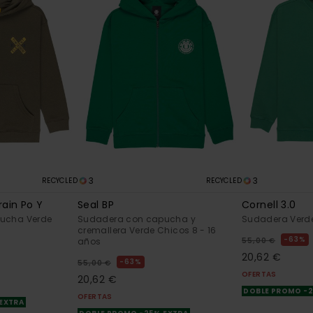
3
3
RECYCLED
RECYCLED
rain Po Y
Seal BP
Cornell 3.0
ucha Verde
Sudadera con capucha y
Sudadera Verde
cremallera Verde Chicos 8 - 16
63%
años
55,00 €
20,62 €
63%
55,00 €
OFERTAS
20,62 €
DOBLE PROMO -
OFERTAS
 EXTRA