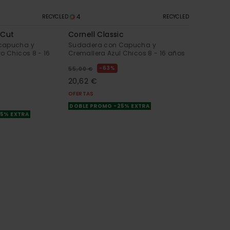
4
RECYCLED
RECYCLED
 Cut
Cornell Classic
capucha y
Sudadera con Capucha y
o Chicos 8 - 16
Cremallera Azul Chicos 8 - 16 años
63%
55,00 €
20,62 €
OFERTAS
DOBLE PROMO -25% EXTRA
25% EXTRA