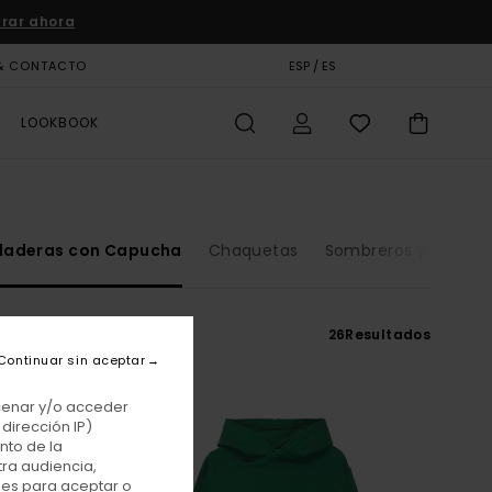
rar ahora
& CONTACTO
TARJETA DE REGALO
ESP / ES
TIENDAS
LOOKBOOK
daderas con Capucha
Chaquetas
Sombreros y Gorros
26
Resultados
Continuar sin aceptar
acenar y/o acceder
dirección IP)
nto de la
tra audiencia,
nes para aceptar o