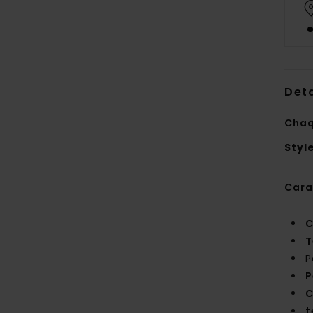
Deta
Chaq
Styl
Cara
C
T
P
P
C
t