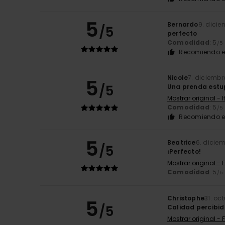
5
Bernardo
9. dicie
/5
perfecto
Comodidad
: 5
/5
Recomiendo e
Nicole
7. diciembr
5
/5
Una prenda est
Mostrar original - 
Comodidad
: 5
/5
Recomiendo e
5
Beatrice
6. dicie
/5
¡Perfecto!
Mostrar original - 
Comodidad
: 5
/5
Christophe
31. oc
5
/5
Calidad percibida
Mostrar original - 