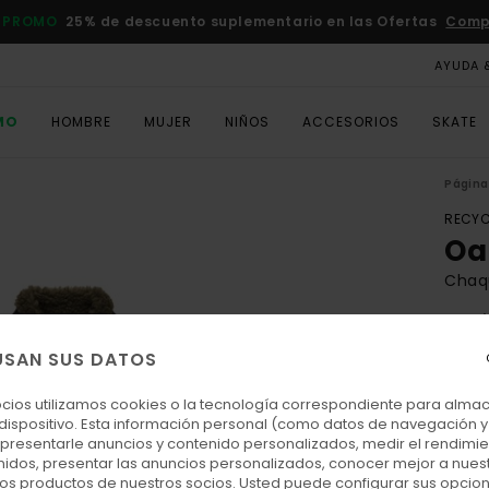
 PROMO
25% de descuento suplementario en las Ofertas
Comp
AYUDA 
MO
HOMBRE
MUJER
NIÑOS
ACCESORIOS
SKATE
Página 
RECYC
Oa
Chaq
4.9
ECO-
USAN SUS DATOS
150,0
67,
ocios utilizamos cookies o la tecnología correspondiente para alm
 dispositivo. Esta información personal (como datos de navegación y 
OFER
: presentarle anuncios y contenido personalizados, medir el rendimie
enidos, presentar las anuncios personalizados, conocer mejor a nues
DOBL
 los productos de nuestros socios. Usted puede configurar sus opcio