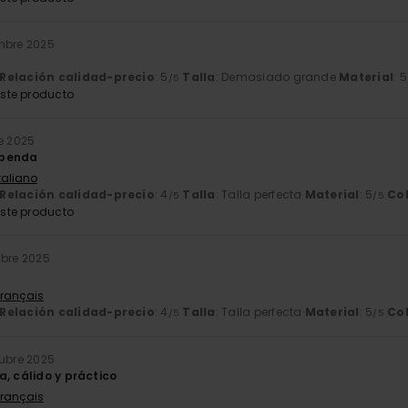
mbre 2025
Relación calidad-precio
: 5
Talla
: Demasiado grande
Material
: 5
/5
ste producto
e 2025
upenda
Italiano
Relación calidad-precio
: 4
Talla
: Talla perfecta
Material
: 5
Co
/5
/5
ste producto
mbre 2025
Français
Relación calidad-precio
: 4
Talla
: Talla perfecta
Material
: 5
Co
/5
/5
tubre 2025
, cálido y práctico
Français