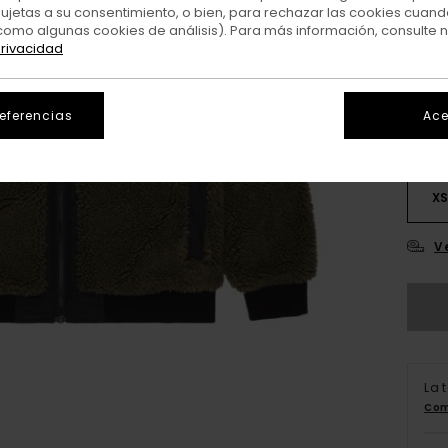
sujetas a su consentimiento, o bien, para rechazar las cookies cuand
como algunas cookies de análisis). Para más información, consulte 
Colo
privacidad
referencias
Ace
X
V
La 
Com