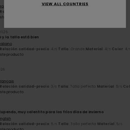
VIEW ALL COUNTRIES
Français
Relación calidad-precio
: 5
Talla
: Pequeño
Material
: 5
/5
/5
ste producto
 2026
 y la talla está bien
Italiano
Relación calidad-precio
: 4
Talla
: Grande
Material
: 4
Color
: 4
/5
/5
/
ste producto
026
a
Français
Relación calidad-precio
: 3
Talla
: Talla perfecta
Material
: 5
Col
/5
/5
ste producto
tupendo, muy calentito para los fríos días de invierno
English
Relación calidad-precio
: 5
Talla
: Talla perfecta
Material
: 5
/5
/5
ste producto