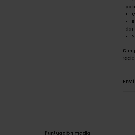
poli
C
B
dos
P
Com
reci
Env
Puntuación media