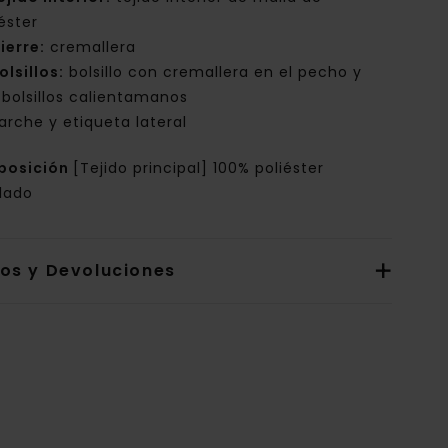
éster
ierre:
cremallera
olsillos:
bolsillo con cremallera en el pecho y
 bolsillos calientamanos
arche y etiqueta lateral
posición
[Tejido principal] 100% poliéster
clado
íos y Devoluciones