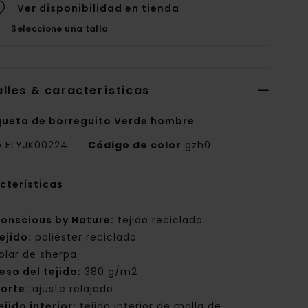
Ver disponibilidad en tienda
Seleccione una talla
lles & características
ueta de borreguito Verde hombre
e
ELYJK00224
Código de color
gzh0
cterísticas
onscious by Nature:
tejido reciclado
ejido:
poliéster reciclado
olar de sherpa
eso del tejido:
380 g/m2
orte:
ajuste relajado
ejido interior:
tejido interior de malla de