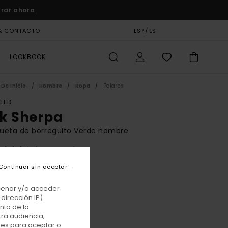
rar ahora
& CONTACTO
TARJETA DE REGALO
ESP / ES
TIENDAS
LOOKBOOK
De Inicio
Hombre
Ropa
Polares
LED
k Sherpa
ueta de borreguito Verde hombre
(10 Reseñas)
BONUS
Continuar sin aceptar
0 €
55%
50 €
acenar y/o acceder
dirección IP)
TAS
nto de la
tra audiencia,
E PROMO -25% EXTRA
nes para aceptar o