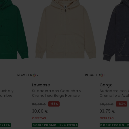
2
1
RECYCLED
RECYCLED
Lowcase
Cargo
pucha y
Sudadera con Capucha y
Sudadera con 
Hombre
Cremallera Beige Hombre
Cremallera Azu
63%
63%
80,00 €
90,00 €
30,00 €
33,75 €
OFERTAS
OFERTAS
 EXTRA
DOBLE PROMO -25% EXTRA
DOBLE PROMO -