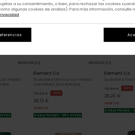
sujetas a su consentimiento, o bien, para rechazar las cookies cuand
como algunas cookies de análisis). Para más información, consulte 
privacidad
referencias
Ace
2
2
RECYCLED
RECYCLED
Element Co
Element Co
 con media
Sudadera técnica con media
Sudadera Gris
ombre
cremallera Azul Hombre
63%
70,00 €
63%
75,00 €
26,25 €
28,12 €
OFERTAS
OFERTAS
DOBLE PROMO -
 EXTRA
DOBLE PROMO -25% EXTRA