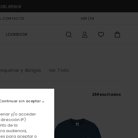
rar ahora
& CONTACTO
TARJETA DE REGALO
ESP / ES
TIENDAS
LOOKBOOK
aquetas y Abrigos
Ver Todo
25
Resultados
Continuar sin aceptar
acenar y/o acceder
dirección IP)
nto de la
tra audiencia,
nes para aceptar o