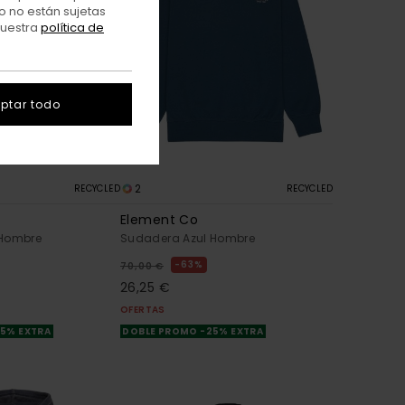
o no están sujetas
nuestra
política de
ptar todo
2
RECYCLED
RECYCLED
Element Co
 Hombre
Sudadera Azul Hombre
63%
70,00 €
26,25 €
OFERTAS
25% EXTRA
DOBLE PROMO -25% EXTRA