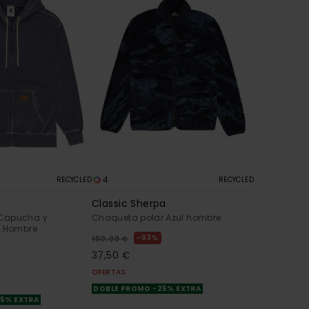
4
RECYCLED
RECYCLED
Classic Sherpa
Capucha y
Chaqueta polar Azul hombre
l Hombre
63%
100,00 €
37,50 €
OFERTAS
DOBLE PROMO -25% EXTRA
25% EXTRA