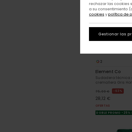
rechazar las cookies 
a su consentimiento (
cookies
y
política de 
Gestionar las p
2
Element Co
Sudadera técnica
cremallera Gris H
63%
75,00 €
28,12 €
OFERTAS
DOBLE PROMO -25%