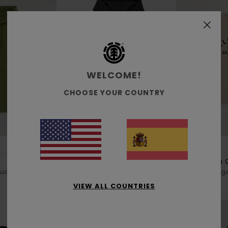
WELCOME!
CHOOSE YOUR COUNTRY
4
5
RECYCLED
RECYCLED
Lowcase Bp Po
Home Team 
ucha Verde
Sudadera con capucha Negro
Sudadera Beig
hombre
VIEW ALL COUNTRIES
65,00 €
70,00 €
NOVEDADES
NOVEDADES