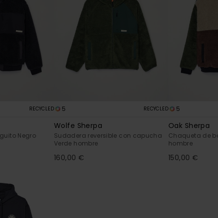
5
5
RECYCLED
RECYCLED
Wolfe Sherpa
Oak Sherpa
guito Negro
Sudadera reversible con capucha
Chaqueta de bor
Verde hombre
hombre
160,00 €
150,00 €