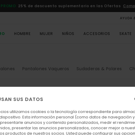
 PROMO
25% de descuento suplementario en las Ofertas
Comp
AYUDA 
MO
HOMBRE
MUJER
NIÑOS
ACCESORIOS
SKATE
talones
Pantalones Vaqueros
Sudaderas & Polares
Ch
USAN SUS DATOS
ocios utilizamos cookies o la tecnología correspondiente para alm
 dispositivo. Esta información personal (como datos de navegación y 
: presentarle anuncios y contenido personalizados, medir el rendimie
enidos, presentar las anuncios personalizados, conocer mejor a nues
 los productos de nuestros socios. Usted puede configurar sus opcio