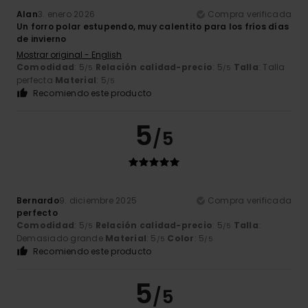
Alan
3. enero 2026
Compra verificada
Un forro polar estupendo, muy calentito para los fríos días
de invierno
Mostrar original - English
Comodidad
: 5
Relación calidad-precio
: 5
Talla
: Talla
/5
/5
perfecta
Material
: 5
/5
Recomiendo este producto
5
/5
Bernardo
9. diciembre 2025
Compra verificada
perfecto
Comodidad
: 5
Relación calidad-precio
: 5
Talla
:
/5
/5
Demasiado grande
Material
: 5
Color
: 5
/5
/5
Recomiendo este producto
5
/5