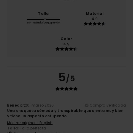
Talla
Material
4.9
Demasiado pequeño
Demasiado grande
Color
4.9
5
/5
Benedict
20. marzo 2026
Compra verificada
Una chaqueta cómoda y transpirable que sienta muy bien
y tiene un aspecto estupendo
Mostrar original - English
Talla
: Talla perfecta