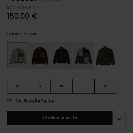
ECO-BONUS
150,00 €
Oat Milk
Color
XS
S
M
L
XL
Ver Guía De Tallas
Añadir a la cesta