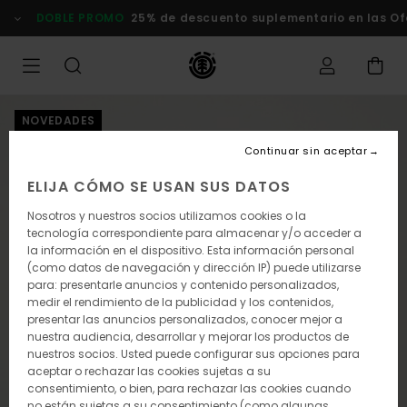
Pasar
DOBLE PROMO
25% de descuento suplementario en las Of
a
la
información
del
producto
NOVEDADES
Continuar sin aceptar
ELIJA CÓMO SE USAN SUS DATOS
Nosotros y nuestros socios utilizamos cookies o la
tecnología correspondiente para almacenar y/o acceder a
la información en el dispositivo. Esta información personal
(como datos de navegación y dirección IP) puede utilizarse
para: presentarle anuncios y contenido personalizados,
medir el rendimiento de la publicidad y los contenidos,
presentar las anuncios personalizados, conocer mejor a
nuestra audiencia, desarrollar y mejorar los productos de
nuestros socios. Usted puede configurar sus opciones para
aceptar o rechazar las cookies sujetas a su
consentimiento, o bien, para rechazar las cookies cuando
no están sujetas a su consentimiento (como algunas