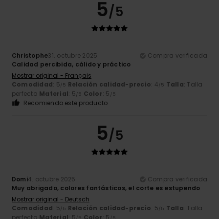
5
/5
Christophe
31. octubre 2025
Compra verificada
Calidad percibida, cálido y práctico
Mostrar original - Français
Comodidad
: 5
Relación calidad-precio
: 4
Talla
: Talla
/5
/5
perfecta
Material
: 5
Color
: 5
/5
/5
Recomiendo este producto
5
/5
Domi
4. octubre 2025
Compra verificada
Muy abrigado, colores fantásticos, el corte es estupendo
Mostrar original - Deutsch
Comodidad
: 5
Relación calidad-precio
: 5
Talla
: Talla
/5
/5
perfecta
Material
: 5
Color
: 5
/5
/5