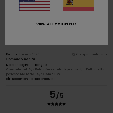
Mostrar original - Italiano
Comodidad
: 5
Relación calidad-precio
: 4
Talla
:
/5
/5
Grande
Material
: 4
Color
: 4
/5
/5
Recomiendo este producto
VIEW ALL COUNTRIES
5
/5
Franck
13. enero 2026
Compra verificada
Cómoda y bonita
Mostrar original - Français
Comodidad
: 5
Relación calidad-precio
: 3
Talla
: Talla
/5
/5
perfecta
Material
: 5
Color
: 5
/5
/5
Recomiendo este producto
5
/5