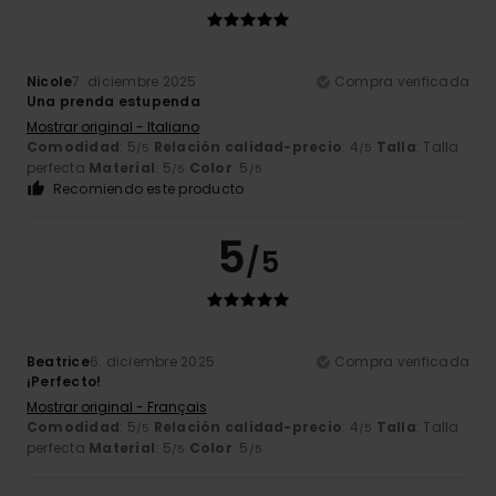
Nicole
7. diciembre 2025
Compra verificada
Una prenda estupenda
Mostrar original - Italiano
Comodidad
: 5
Relación calidad-precio
: 4
Talla
: Talla
/5
/5
perfecta
Material
: 5
Color
: 5
/5
/5
Recomiendo este producto
5
/5
Beatrice
6. diciembre 2025
Compra verificada
¡Perfecto!
Mostrar original - Français
Comodidad
: 5
Relación calidad-precio
: 4
Talla
: Talla
/5
/5
perfecta
Material
: 5
Color
: 5
/5
/5