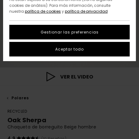
cookies de análisis). Para más información, consulte
nuestra
política de cookies
y
política de privacidad
Gestionar las preferencias
Aceptar todo
VER EL VIDEO
Polares
RECYCLED
Oak Sherpa
Chaqueta de borreguito Beige hombre
4.9
(10 Reseñas)