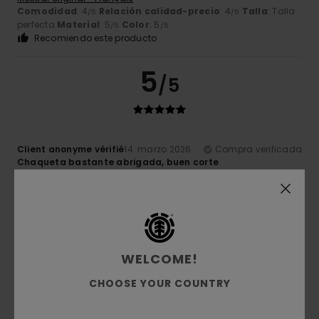
Comodidad
: 4
Relación calidad-precio
: 4
Talla
: Talla
/5
/5
perfecta
Material
: 5
Color
: 5
/5
/5
Recomiendo este producto
5
/5
Client anonyme vérifié
14. marzo 2026
Compra verificada
Chaqueta bastante abrigada, buen corte
Mostrar original - Français
Comodidad
: 5
Relación calidad-precio
: 5
Talla
: Talla
/5
/5
perfecta
Material
: 5
Color
: 5
/5
/5
Recomiendo este producto
5
WELCOME!
/5
CHOOSE YOUR COUNTRY