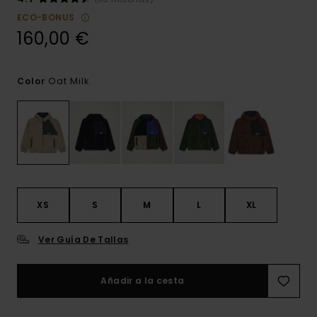
ECO-BONUS
160,00 €
Oat Milk
Color
XS
S
M
L
XL
Ver Guía De Tallas
Añadir a la cesta