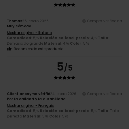
Thomas
26. enero 2026
Compra verificada
Muy cómodo
Mostrar original - Italiano
Comodidad
: 5
Relación calidad-precio
: 4
Talla
:
/5
/5
Demasiado grande
Material
: 4
Color
: 5
/5
/5
Recomiendo este producto
5
/5
Client anonyme vérifié
24. enero 2026
Compra verificada
Por la calidad y la durabilidad
Mostrar original - Français
Comodidad
: 5
Relación calidad-precio
: 5
Talla
: Talla
/5
/5
perfecta
Material
: 5
Color
: 5
/5
/5