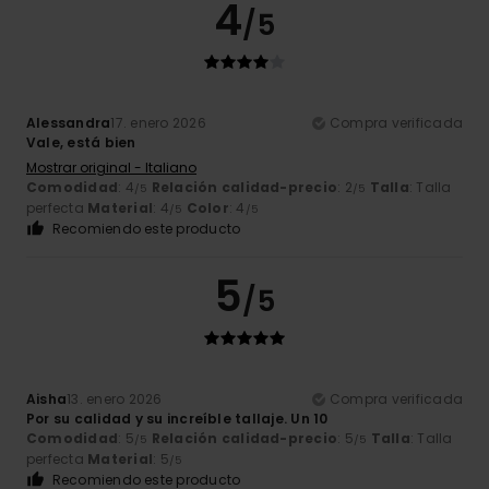
4
/5
Alessandra
17. enero 2026
Compra verificada
Vale, está bien
Mostrar original - Italiano
Comodidad
: 4
Relación calidad-precio
: 2
Talla
: Talla
/5
/5
perfecta
Material
: 4
Color
: 4
/5
/5
Recomiendo este producto
5
/5
Aisha
13. enero 2026
Compra verificada
Por su calidad y su increíble tallaje. Un 10
Comodidad
: 5
Relación calidad-precio
: 5
Talla
: Talla
/5
/5
perfecta
Material
: 5
/5
Recomiendo este producto