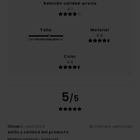
Relación calidad-precio
4.1
Talla
Material
4.6
Demasiado pequeño
Demasiado grande
Color
4.9
5
/5
Olivier
9. abril 2026
Compra verificada
estilo y calidad del producto
Mostrar original - Français