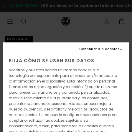
Pasar
DOBLE PROMO
25% de descuento suplementario en las Of
a
la
información
del
producto
NOVEDADES
Continuar sin aceptar
ELIJA CÓMO SE USAN SUS DATOS
Nosotros y nuestros socios utilizamos cookies o la
tecnología correspondiente para almacenar y/o acceder a
la información en el dispositivo. Esta información personal
(como datos de navegación y dirección IP) puede utilizarse
para: presentarle anuncios y contenido personalizados,
medir el rendimiento de la publicidad y los contenidos,
presentar las anuncios personalizados, conocer mejor a
nuestra audiencia, desarrollar y mejorar los productos de
nuestros socios. Usted puede configurar sus opciones para
aceptar o rechazar las cookies sujetas a su
consentimiento, o bien, para rechazar las cookies cuando
no están sujetas a su consentimiento (como algunas