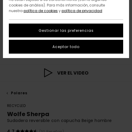
cookies de análisis). Para más información, consulte
nuestra
política de cookies
y
política de privacidad
Gestionar las preferencias
Aceptar todo
VER EL VIDEO
Polares
RECYCLED
Wolfe Sherpa
Sudadera reversible con capucha Beige hombre
4.7
(30 Reseñas)