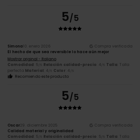
5
/5
Simona
10. enero 2026
Compra verificada
El hecho de que sea reversible lo hace aún mejor
Mostrar original - Italiano
Comodidad
: 5
Relación calidad-precio
: 4
Talla
: Talla
/5
/5
perfecta
Material
: 4
Color
: 4
/5
/5
Recomiendo este producto
5
/5
Oscar
29. diciembre 2025
Compra verificada
Calidad material y originalidad
Comodidad
: 5
Relación calidad-precio
: 5
Talla
: Talla
/5
/5