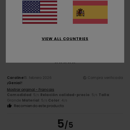
Client anonyme vérifié
22. febrero 2026
Compra verificada
Me encanta que sea reversible
Mostrar original - Français
Comodidad
: 5
Relación calidad-precio
: 5
Talla
: Talla
/5
/5
perfecta
Material
: 5
Color
: 5
/5
/5
Recomiendo este producto
VIEW ALL COUNTRIES
5
/5
Caroline
15. febrero 2026
Compra verificada
¡Genial!
Mostrar original - Français
Comodidad
: 5
Relación calidad-precio
: 5
Talla
:
/5
/5
Grande
Material
: 5
Color
: 4
/5
/5
Recomiendo este producto
5
/5