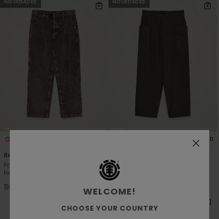
NOVEDADES
NOVEDADES
1
3
RECYCLED
RECYCLED
Relax Carpenter Washed
Esp Sequence Cargo
Pantalón de pana Marrón
Pantalón cargo Verde hombre
Hombre
170,00 €
110,00 €
WELCOME!
CHOOSE YOUR COUNTRY