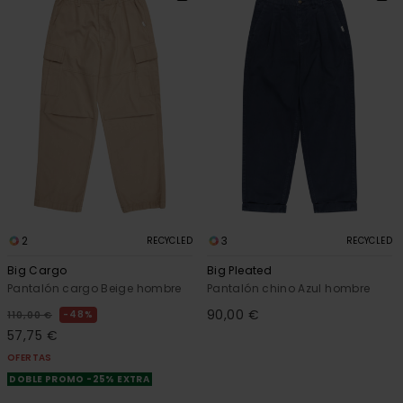
2
3
RECYCLED
RECYCLED
Big Cargo
Big Pleated
Pantalón cargo Beige hombre
Pantalón chino Azul hombre
90,00 €
48%
110,00 €
57,75 €
OFERTAS
DOBLE PROMO -25% EXTRA