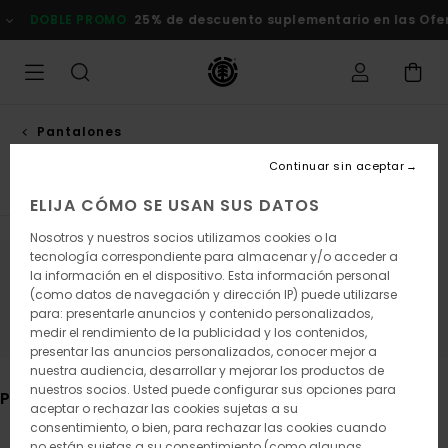
Saltar
MO
25% de descuento suplementario en las Ofertas
Comprar a
a
la
selección
de
la
cuadrícula
de
Pantalones
productos
Pantalones straight
Continuar sin aceptar
ELIJA CÓMO SE USAN SUS DATOS
Nosotros y nuestros socios utilizamos cookies o la
tecnología correspondiente para almacenar y/o acceder a
la información en el dispositivo. Esta información personal
Mantén el contacto, pronto los
(como datos de navegación y dirección IP) puede utilizarse
productos estarán disponibles
para: presentarle anuncios y contenido personalizados,
medir el rendimiento de la publicidad y los contenidos,
presentar las anuncios personalizados, conocer mejor a
nuestra audiencia, desarrollar y mejorar los productos de
nuestros socios. Usted puede configurar sus opciones para
Puede que también te gusten
aceptar o rechazar las cookies sujetas a su
consentimiento, o bien, para rechazar las cookies cuando
no están sujetas a su consentimiento (como algunas