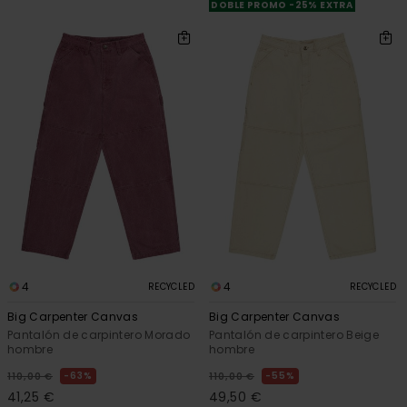
DOBLE PROMO -25% EXTRA
4
4
RECYCLED
RECYCLED
Big Carpenter Canvas
Big Carpenter Canvas
Pantalón de carpintero Morado
Pantalón de carpintero Beige
hombre
hombre
63%
55%
110,00 €
110,00 €
41,25 €
49,50 €