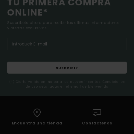
TU PRIMERA COMPRA
ONLINE*
Suscríbete ahora para recibir las ultimas informaciones
y ofertas exclusivas.
SUSCRIBIR
(*) Oferta valida online para los nuevos inscritos. Condiciones
de uso detalladas en el email de bienvenida
Encuentra una tienda
Contactenos