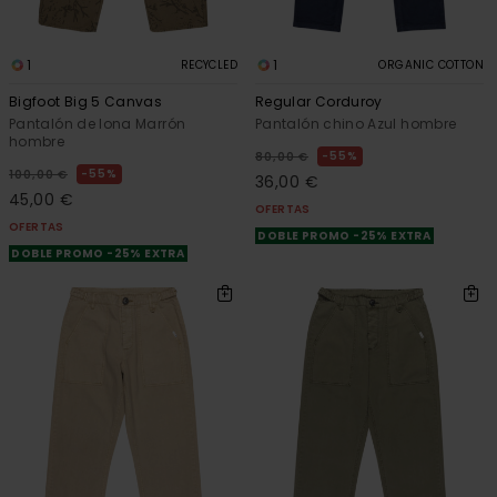
1
1
RECYCLED
ORGANIC COTTON
Bigfoot Big 5 Canvas
Regular Corduroy
Pantalón de lona Marrón
Pantalón chino Azul hombre
hombre
55%
80,00 €
55%
100,00 €
36,00 €
45,00 €
OFERTAS
OFERTAS
DOBLE PROMO -25% EXTRA
DOBLE PROMO -25% EXTRA