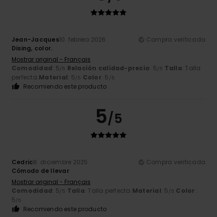
Jean-Jacques
10. febrero 2026
Compra verificada
Dising, color.
Mostrar original - Français
Comodidad
: 5
Relación calidad-precio
: 5
Talla
: Talla
/5
/5
perfecta
Material
: 5
Color
: 5
/5
/5
Recomiendo este producto
5
/5
Cedric
8. diciembre 2025
Compra verificada
Cómodo de llevar
Mostrar original - Français
Comodidad
: 5
Talla
: Talla perfecta
Material
: 5
Color
:
/5
/5
5
/5
Recomiendo este producto