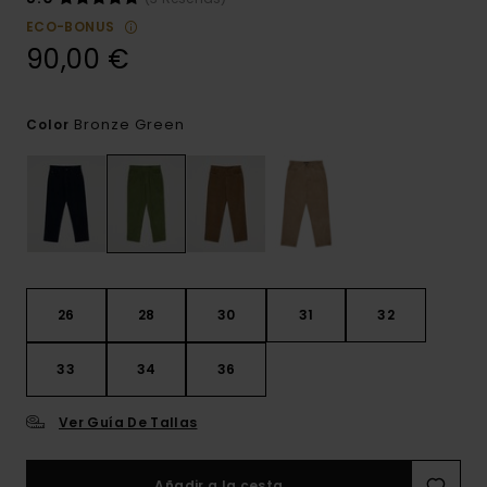
ECO-BONUS
90,00 €
Bronze Green
Color
26
28
30
31
32
33
34
36
Ver Guía De Tallas
Añadir a la cesta