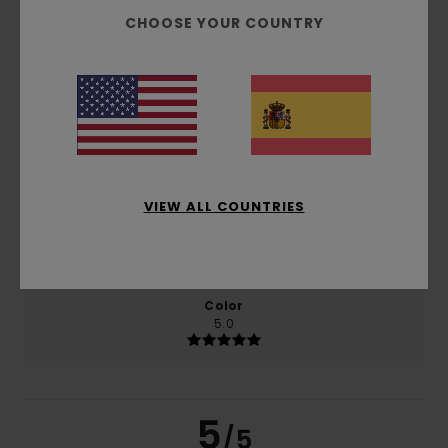
producto
CHOOSE YOUR COUNTRY
Comodidad
5.0
Relación calidad-precio
4.5
VIEW ALL COUNTRIES
Talla
Material
5.0
Demasiado pequeño
Demasiado grande
Color
5.0
5
/5