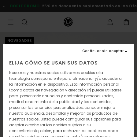
Pasar
DOBLE PROMO
25% de descuento suplementario en las Of
a
la
información
del
producto
NOVEDADES
Continuar sin aceptar
ELIJA CÓMO SE USAN SUS DATOS
Nosotros y nuestros socios utilizamos cookies o la
tecnología correspondiente para almacenar y/o acceder a
la información en el dispositivo. Esta información personal
(como datos de navegación y dirección IP) puede utilizarse
para: presentarle anuncios y contenido personalizados,
medir el rendimiento de la publicidad y los contenidos,
presentar las anuncios personalizados, conocer mejor a
nuestra audiencia, desarrollar y mejorar los productos de
nuestros socios. Usted puede configurar sus opciones para
aceptar o rechazar las cookies sujetas a su
consentimiento, o bien, para rechazar las cookies cuando
no están sujetas a su consentimiento (como algunas