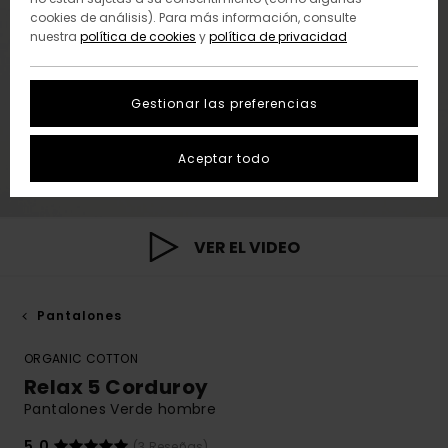
cookies de análisis). Para más información, consulte
nuestra
política de cookies
y
política de privacidad
Gestionar las preferencias
Aceptar todo
VER EL VIDEO
Pantalones
ORGANIC COTTON
Relax 5 Corduroy
Pantalones Verde hombre
5.0
(3 Reseñas)