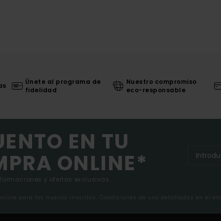
Únete al programa de
Nuestro compromiso
as
fidelidad
eco-responsable
UENTO EN TU
MPRA ONLINE*
nformaciones y ofertas exclusivas.
 online para los nuevos inscritos. Condiciones de uso detalladas en el e