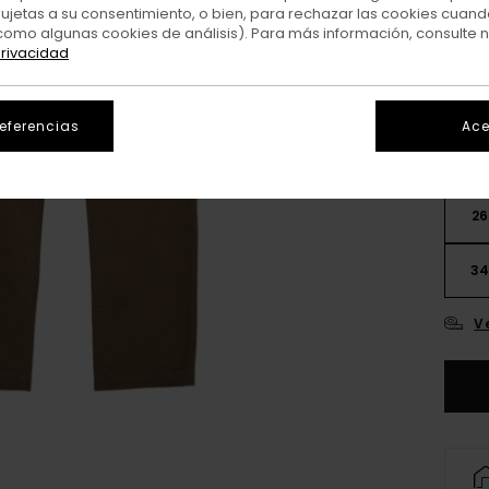
sujetas a su consentimiento, o bien, para rechazar las cookies cuand
como algunas cookies de análisis). Para más información, consulte 
Colo
privacidad
referencias
Ace
26
3
V