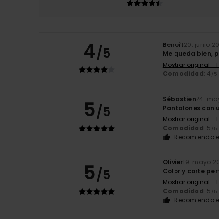
4
Benoît
20. junio 2
/5
Me queda bien, p
Mostrar original - 
Comodidad
: 4
/5
Sébastien
24. ma
5
/5
Pantalones con 
Mostrar original - 
Comodidad
: 5
/5
Recomiendo e
Olivier
19. mayo 2
5
/5
Color y corte pe
Mostrar original - 
Comodidad
: 5
/5
Recomiendo e