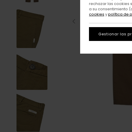
rechazar las cookies 
a su consentimiento (
cookies
y
política de 
Gestionar las p