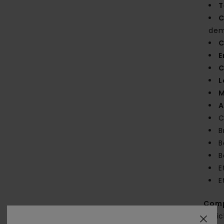
T
C
dem
C
E
C
L
M
A
C
B
B
B
E
E
Com
reci