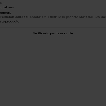
2026
ectativas
Français
Relación calidad-precio
: 4
Talla
: Talla perfecta
Material
: 5
Co
/5
/5
ste producto
Verificado por
TrustVille