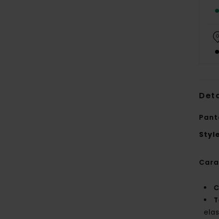
Deta
Pant
Styl
Cara
C
T
ela