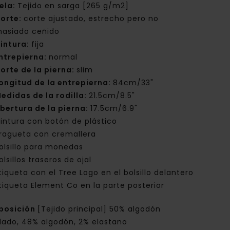
ela:
Tejido en sarga [265 g/m2]
orte:
corte ajustado, estrecho pero no
asiado ceñido
intura:
fija
ntrepierna:
normal
orte de la pierna:
slim
ongitud de la entrepierna:
84cm/33"
edidas de la rodilla:
21.5cm/8.5"
bertura de la pierna:
17.5cm/6.9"
intura con botón de plástico
ragueta con cremallera
olsillo para monedas
olsillos traseros de ojal
tiqueta con el Tree Logo en el bolsillo delantero
tiqueta Element Co en la parte posterior
posición
[Tejido principal] 50% algodón
clado, 48% algodón, 2% elastano