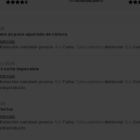
Demasiado pequeño
Demasiado grande
026
ero un poco ajustado de cintura
Français
Relación calidad-precio
: 4
Talla
: Talla perfecta
Material
: 5
Co
/5
/5
yo 2026
un corte impecable
Français
Relación calidad-precio
: 5
Talla
: Talla perfecta
Material
: 5
Co
/5
/5
ste producto
026
rfectos
Français
Relación calidad-precio
: 5
Talla
: Talla perfecta
Material
: 5
Co
/5
/5
ste producto