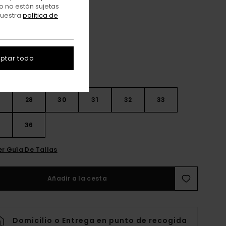
o no están sujetas
nuestra
política de
Kalamata
r
ptar todo
28
30
31
32
33
4
36
er Guía De Tallas
Añadir a la cesta
Domicilio o Entrega en punto de recogida