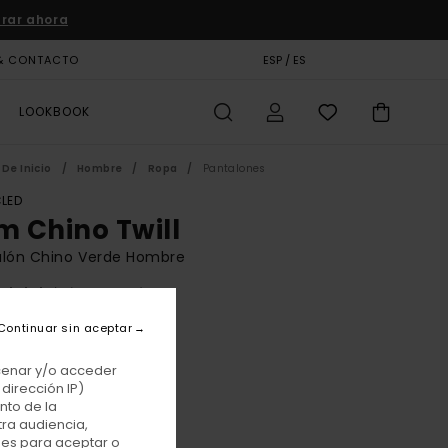
rar ahora
& CONTACTO
TARJETA DE REGALO
ESP / ES
TIENDAS
LOOKBOOK
De Inicio
Hombre
Ropa
Pantalones
LED
im Chino Twill
alón Chino Verde Hombre
(4 Reseñas)
BONUS
Continuar sin aceptar
 €
48%
75 €
acenar y/o acceder
dirección IP)
TAS
nto de la
tra audiencia,
E PROMO -25% EXTRA
nes para aceptar o