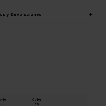
íos y Devoluciones
erial
Color
.0
5.0