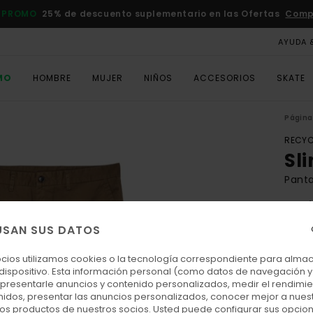
 PROMO
25% de descuento suplementario en las Ofertas
Comp
AYUDA 
MO
HOMBRE
MUJER
NIÑOS
ACCESORIOS
SKATE
Página 
RECYC
Sl
Pant
4.8
ECO-
USAN SUS DATOS
70,00
36,
ocios utilizamos cookies o la tecnología correspondiente para alm
 dispositivo. Esta información personal (como datos de navegación y 
OFER
: presentarle anuncios y contenido personalizados, medir el rendimie
enidos, presentar las anuncios personalizados, conocer mejor a nues
DOBL
 los productos de nuestros socios. Usted puede configurar sus opcio