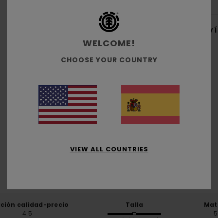
Env
WELCOME!
CHOOSE YOUR COUNTRY
Puntuación media
4.8
/5
VIEW ALL COUNTRIES
basado en
4 reseñas verificadas
desde abril 2026
El 75% de nuestros clientes recomiendan este producto
ación calidad-precio
Talla
Mat
4.5
5