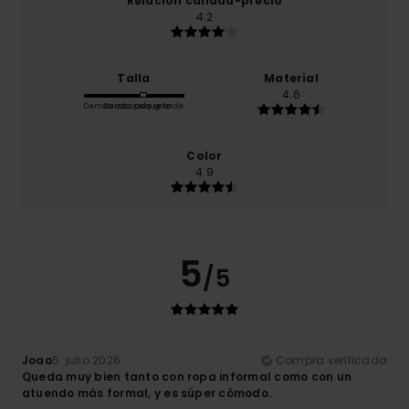
Relación calidad-precio
4.2
Talla
Material
4.6
Demasiado pequeño
Demasiado grande
Color
4.9
5
/5
Joao
5. julio 2026
Compra verificada
Queda muy bien tanto con ropa informal como con un
atuendo más formal, y es súper cómodo.