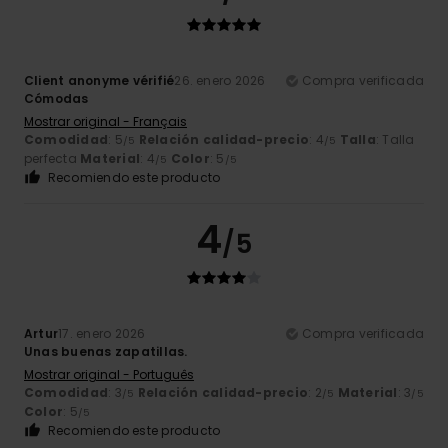
Client anonyme vérifié
26. enero 2026
Compra verificada
Cómodas
Mostrar original - Français
Comodidad
: 5
Relación calidad-precio
: 4
Talla
: Talla
/5
/5
perfecta
Material
: 4
Color
: 5
/5
/5
Recomiendo este producto
4
/5
Artur
17. enero 2026
Compra verificada
Unas buenas zapatillas.
Mostrar original - Português
Comodidad
: 3
Relación calidad-precio
: 2
Material
: 3
/5
/5
/5
Color
: 5
/5
Recomiendo este producto