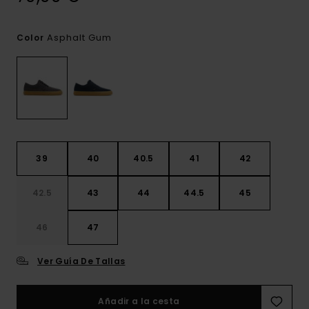
Asphalt Gum
Color
39
40
40.5
41
42
42.5
43
44
44.5
45
46
47
Ver Guía De Tallas
Añadir a la cesta