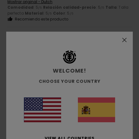
Mostrar original - Dutch
Comodidad
: 5
Relación calidad-precio
: 5
Talla
: Talla
/5
/5
perfecta
Material
: 5
Color
: 5
/5
/5
Recomiendo este producto
5
/5
Diogo
10. junio 2026
Compra verificada
WELCOME!
El modelo clásico de Element no defrauda
Mostrar original - Português
CHOOSE YOUR COUNTRY
Comodidad
: 4
Relación calidad-precio
: 4
Talla
:
/5
/5
Demasiado grande
Material
: 5
Color
: 5
/5
/5
Recomiendo este producto
5
/5
VIEW ALL COUNTRIES