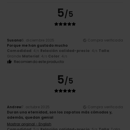
5
/5
Susana
6. diciembre 2025
Compra verificada
Porque me han gustado mucho
Comodidad
: 4
Relación calidad-precio
: 4
Talla
:
/5
/5
Grande
Material
: 4
Color
: 4
/5
/5
Recomiendo este producto
5
/5
Andrew
7. octubre 2025
Compra verificada
Duran una eternidad, son los zapatos más cómodos y,
además, quedan genial
Mostrar original - English
Comodidad
: 5
Relación calidad-precio
: 5
Talla
: Talla
/5
/5