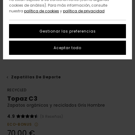
cookies de análisis). Para más información, consulte
nuestra
política de cookies
y
política de privacidad
Gestionar las preferencias
Aceptar todo
Zapatillas De Deporte
RECYCLED
Topaz C3
Zapatos orgánicos y reciclados Gris Hombre
4.9
(9 Reseñas)
ECO-BONUS
70,00 €