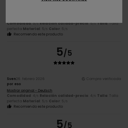
Craig
12. abril 2026
Compra verificada
Unos zapatos muy bonitos y de gran calidad.
Mostrar original - English
Comodidad
: 5
Relación calidad-precio
: 5
Talla
: Talla
/5
/5
perfecta
Material
: 5
Color
: 5
/5
/5
Recomiendo este producto
5
/5
Sven
26. febrero 2026
Compra verificada
por eso
Mostrar original - Deutsch
Comodidad
: 4
Relación calidad-precio
: 4
Talla
: Talla
/5
/5
perfecta
Material
: 5
Color
: 5
/5
/5
Recomiendo este producto
5
/5