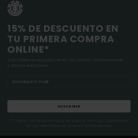
15% DE DESCUENTO EN
TU PRIMERA COMPRA
ONLINE*
Suscríbete ahora para recibir las ultimas informaciones
y ofertas exclusivas.
SUSCRIBIR
(*) Oferta valida online para los nuevos inscritos. Condiciones
de uso detalladas en el email de bienvenida