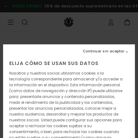
Pasar
DOBLE PROMO
25% de descuento suplementario en las Of
a
la
información
del
producto
Continuar sin aceptar
ELIJA CÓMO SE USAN SUS DATOS
Nosotros y nuestros socios utilizamos cookies o la
tecnología correspondiente para almacenar y/o acceder a
la información en el dispositivo. Esta información personal
(como datos de navegación y dirección IP) puede utilizarse
para: presentarle anuncios y contenido personalizados,
medir el rendimiento de la publicidad y los contenidos,
presentar las anuncios personalizados, conocer mejor a
nuestra audiencia, desarrollar y mejorar los productos de
nuestros socios. Usted puede configurar sus opciones para
aceptar o rechazar las cookies sujetas a su
consentimiento, o bien, para rechazar las cookies cuando
no están sujetas a su consentimiento (como algunas