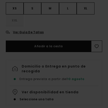
XS
S
M
L
XL
XXL
Ver Guía De Tallas
Añadir a la cesta
Domicilio o Entrega en punto de
recogida
Entrega prevista a partir del
10 agosto
Ver disponibilidad en tienda
Seleccione una talla