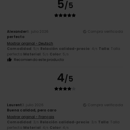
5
/5
Alexander
6. julio 2026
Compra verificada
perfecto
Mostrar original - Deutsch
Comodidad
: 5
Relación calidad-precio
: 4
Talla
: Talla
/5
/5
perfecta
Material
: 5
Color
: 5
/5
/5
Recomiendo este producto
4
/5
Laurent
3. julio 2026
Compra verificada
Buena calidad, pero caro
Mostrar original - Français
Comodidad
: 3
Relación calidad-precio
: 3
Talla
: Talla
/5
/5
perfecta
Material
: 4
Color
: 4
/5
/5