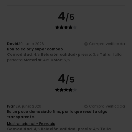
4
/5
David
30. junio 2026
Compra verificada
Bonito color y super comodo
Comodidad
: 4
Relación calidad-precio
: 3
Talla
: Talla
/5
/5
perfecta
Material
: 4
Color
: 5
/5
/5
4
/5
Ivan
29. junio 2026
Compra verificada
Es un poco demasiado fino, por lo que resulta algo
transparente.
Mostrar original - Français
Comodidad
: 4
Relación calidad-precio
: 4
Talla
:
/5
/5