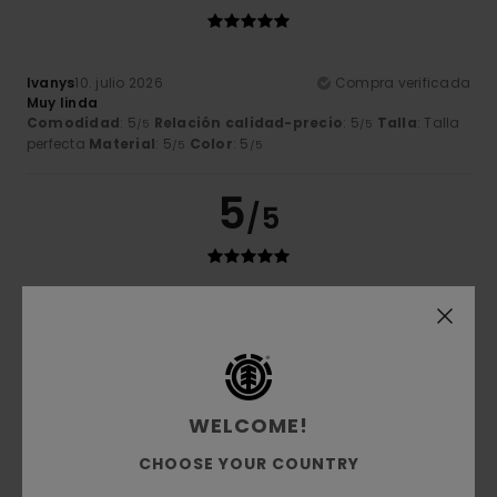
Ivanys
10. julio 2026
Compra verificada
Muy linda
Comodidad
: 5
Relación calidad-precio
: 5
Talla
: Talla
/5
/5
perfecta
Material
: 5
Color
: 5
/5
/5
5
/5
Alexandre
9. julio 2026
Compra verificada
Comodidad
: 5
Relación calidad-precio
: 5
Talla
: Talla
/5
/5
perfecta
Material
: 5
Color
: 5
/5
/5
Recomiendo este producto
WELCOME!
5
/5
CHOOSE YOUR COUNTRY