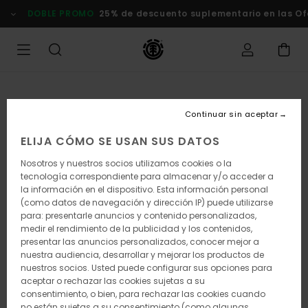
Pasar
DOBLE PROMO
25% de descuento suplementario en las Ofertas
a
la
información
del
producto
Continuar sin aceptar
ELIJA CÓMO SE USAN SUS DATOS
Nosotros y nuestros socios utilizamos cookies o la
tecnología correspondiente para almacenar y/o acceder a
la información en el dispositivo. Esta información personal
(como datos de navegación y dirección IP) puede utilizarse
para: presentarle anuncios y contenido personalizados,
medir el rendimiento de la publicidad y los contenidos,
presentar las anuncios personalizados, conocer mejor a
nuestra audiencia, desarrollar y mejorar los productos de
nuestros socios. Usted puede configurar sus opciones para
aceptar o rechazar las cookies sujetas a su
consentimiento, o bien, para rechazar las cookies cuando
no están sujetas a su consentimiento (como algunas