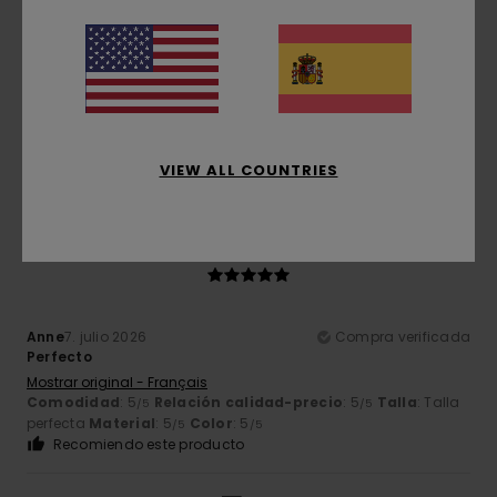
Gilles
9. julio 2026
Compra verificada
calidad excelente
Mostrar original - Français
Comodidad
: 5
Relación calidad-precio
: 5
Talla
: Talla
/5
/5
perfecta
Material
: 5
Color
: 5
/5
/5
Recomiendo este producto
VIEW ALL COUNTRIES
5
/5
Anne
7. julio 2026
Compra verificada
Perfecto
Mostrar original - Français
Comodidad
: 5
Relación calidad-precio
: 5
Talla
: Talla
/5
/5
perfecta
Material
: 5
Color
: 5
/5
/5
Recomiendo este producto