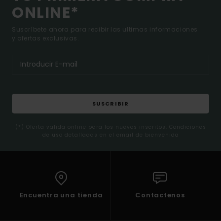
ONLINE*
Suscríbete ahora para recibir las ultimas informaciones
y ofertas exclusivas.
SUSCRIBIR
(*) Oferta valida online para los nuevos inscritos. Condiciones
de uso detalladas en el email de bienvenida
Encuentra una tienda
Contactenos