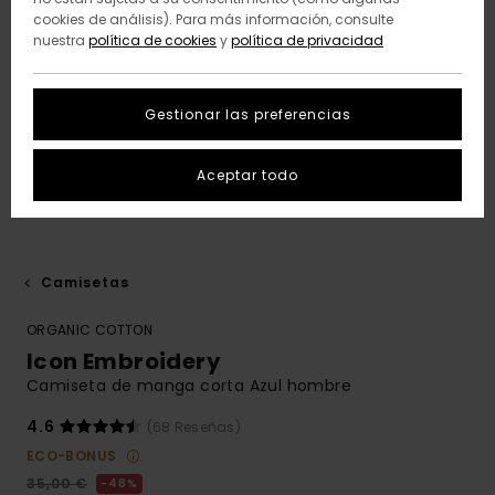
cookies de análisis). Para más información, consulte
nuestra
política de cookies
y
política de privacidad
Gestionar las preferencias
Aceptar todo
Camisetas
ORGANIC COTTON
Icon Embroidery
Camiseta de manga corta Azul hombre
4.6
(68 Reseñas)
ECO-BONUS
35,00 €
48%