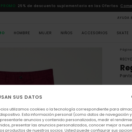
 PROMO
25% de descuento suplementario en las Ofertas
Comp
AYUDA 
MO
HOMBRE
MUJER
NIÑOS
ACCESORIOS
SKATE
Página 
RECYC
Re
Panta
4.6
ECO-
USAN SUS DATOS
70,
ocios utilizamos cookies o la tecnología correspondiente para alm
 dispositivo. Esta información personal (como datos de navegación y 
: presentarle anuncios y contenido personalizados, medir el rendimie
Colo
enidos, presentar las anuncios personalizados, conocer mejor a nues
 los productos de nuestros socios. Usted puede configurar sus opcio