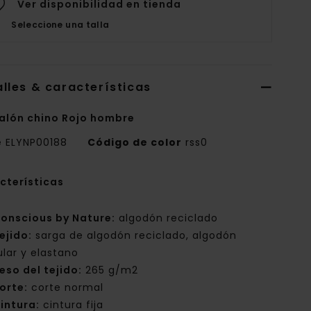
Ver disponibilidad en tienda
Seleccione una talla
lles & características
alón chino Rojo hombre
e
ELYNP00188
Código de color
rss0
cterísticas
onscious by Nature:
algodón reciclado
ejido:
sarga de algodón reciclado, algodón
ular y elastano
eso del tejido:
265 g/m2
orte:
corte normal
intura:
cintura fija