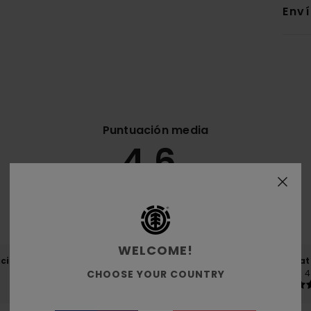
Env
Puntuación media
4.6
/5
basado en
32 reseñas verificadas
desde septiembre 2025
El 66% de nuestros clientes recomiendan este producto
WELCOME!
ación calidad-precio
Talla
Mat
4.3
4
CHOOSE YOUR COUNTRY
Demasiado pequeño
Demasiado grande