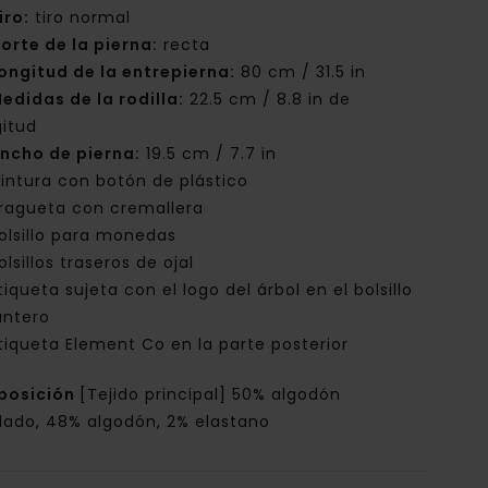
iro:
tiro normal
orte de la pierna:
recta
ongitud de la entrepierna:
80 cm / 31.5 in
edidas de la rodilla:
22.5 cm / 8.8 in de
gitud
ncho de pierna:
19.5 cm / 7.7 in
intura con botón de plástico
ragueta con cremallera
olsillo para monedas
olsillos traseros de ojal
tiqueta sujeta con el logo del árbol en el bolsillo
antero
tiqueta Element Co en la parte posterior
posición
[Tejido principal] 50% algodón
clado, 48% algodón, 2% elastano