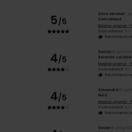
Anne Jerome
5. j
5
/5
Comodidad
Mostrar original - 
Comodidad
: 5
/5
Recomiendo e
Samia
30. junio 2
4
/5
Relación calidad
Mostrar original - 
Comodidad
: 4
/5
Recomiendo e
Alexandre
26. jun
4
/5
Nulo
Mostrar original - 
Comodidad
: 5
/5
Recomiendo e
Xavier
18. junio 20