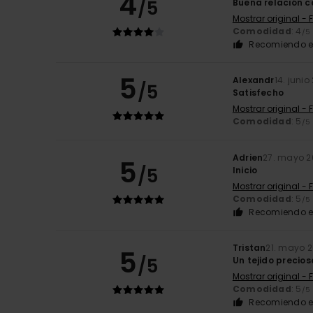
4
/5
Buena relación c
Mostrar original - 
Comodidad
: 4
/5
Recomiendo e
5
Alexandr
14. junio
/5
Satisfecho
Mostrar original - 
Comodidad
: 5
/5
Adrien
27. mayo 2
5
/5
Inicio
Mostrar original - 
Comodidad
: 5
/5
Recomiendo e
Tristan
21. mayo 
5
/5
Un tejido precios
Mostrar original - 
Comodidad
: 5
/5
Recomiendo e