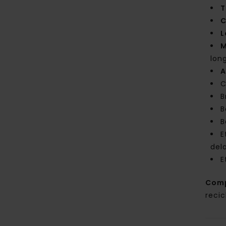
T
C
L
M
lon
A
C
B
B
B
E
del
E
Com
reci