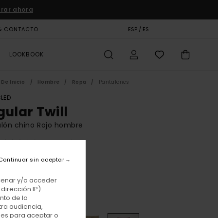
rar ahora
& CONTACTO
TARJETA DE REGALO
ESP / ES
TIENDAS
LOOKBOOK
De Inicio
Hombre
Ropa
Pantalones
LED
gular Twill
lón chino Rojo hombre
(32 Reseñas)
BONUS
Continuar sin aceptar
00 €
acenar y/o acceder
dirección IP)
nto de la
Zinfandel
r
tra audiencia,
nes para aceptar o