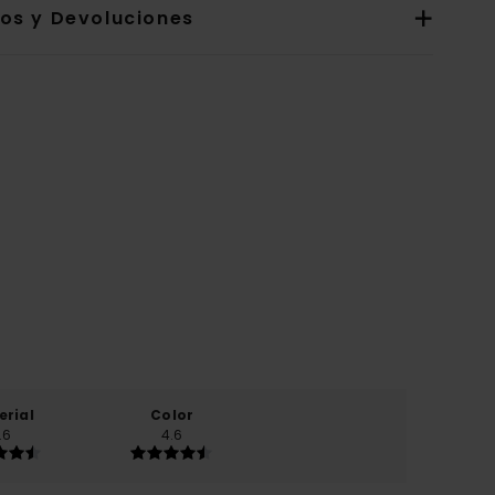
íos y Devoluciones
erial
Color
.6
4.6