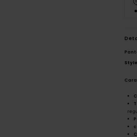
Deta
Pant
Styl
Cara
C
T
reg
P
c
C