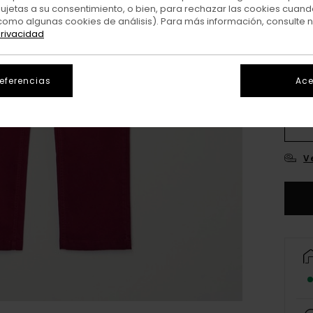
sujetas a su consentimiento, o bien, para rechazar las cookies cuand
como algunas cookies de análisis). Para más información, consulte 
privacidad
referencias
Ace
26
3
V