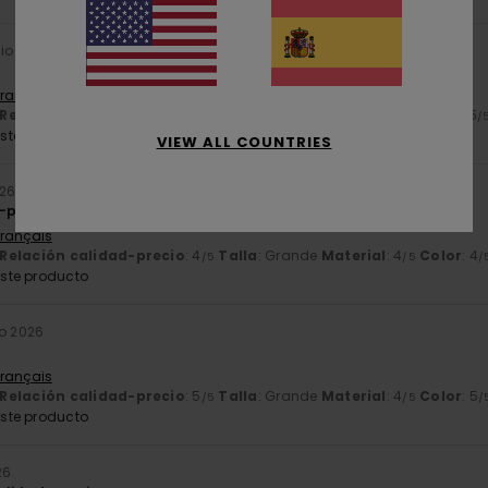
ulio 2026
Français
Relación calidad-precio
: 3
Talla
: Grande
Material
: 5
Color
: 5
/5
/5
/
ste producto
VIEW ALL COUNTRIES
026
-precio
Français
Relación calidad-precio
: 4
Talla
: Grande
Material
: 4
Color
: 4
/5
/5
/
ste producto
io 2026
Français
Relación calidad-precio
: 5
Talla
: Grande
Material
: 4
Color
: 5
/5
/5
/
ste producto
26