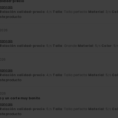
alidad-precio
Français
Relación calidad-precio
: 4
Talla
: Talla perfecta
Material
: 3
Col
/5
/5
ste producto
 2026
Français
Relación calidad-precio
: 5
Talla
: Grande
Material
: 5
Color
: 5
/5
/5
/
026
Français
Relación calidad-precio
: 4
Talla
: Talla perfecta
Material
: 5
Co
/5
/5
ste producto
2026
o y un corte muy bonito
Français
Relación calidad-precio
: 5
Talla
: Talla perfecta
Material
: 5
Co
/5
/5
ste producto