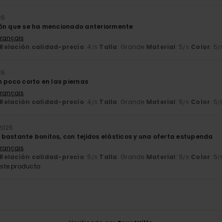
26
zón que se ha mencionado anteriormente
Français
Relación calidad-precio
: 4
Talla
: Grande
Material
: 5
Color
: 5
/5
/5
/
26
n poco corto en las piernas
Français
Relación calidad-precio
: 4
Talla
: Grande
Material
: 5
Color
: 5
/5
/5
/
2026
bastante bonitos, con tejidos elásticos y una oferta estupenda
Français
Relación calidad-precio
: 5
Talla
: Grande
Material
: 5
Color
: 5
/5
/5
/
ste producto