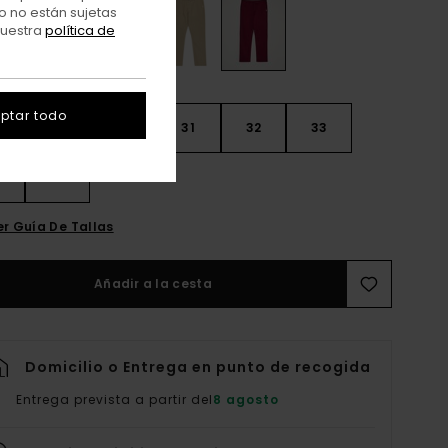
o no están sujetas
nuestra
política de
ptar todo
28
30
31
32
33
4
36
er Guía De Tallas
Añadir a la cesta
Domicilio o Entrega en punto de recogida
Entrega prevista a partir del
8 agosto