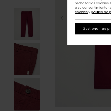
rechazar las cookies 
a su consentimiento (
cookies
y
política de 
Gestionar las p