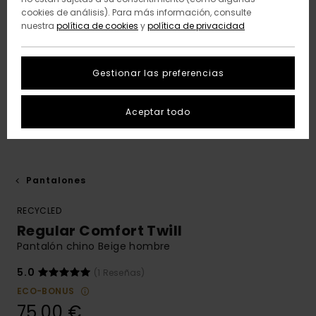
cookies de análisis). Para más información, consulte
nuestra
política de cookies
y
política de privacidad
Gestionar las preferencias
Aceptar todo
Pantalones
RECYCLED
Regular Comfort Twill
Pantalón chino Beige hombre
5.0
(1 Reseñas)
ECO-BONUS
75,00 €