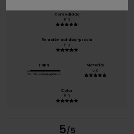
Comodidad
5.0
Relación calidad-precio
5.0
Talla
Material
5.0
Demasiado pequeño
Demasiado grande
Color
5.0
5
/5