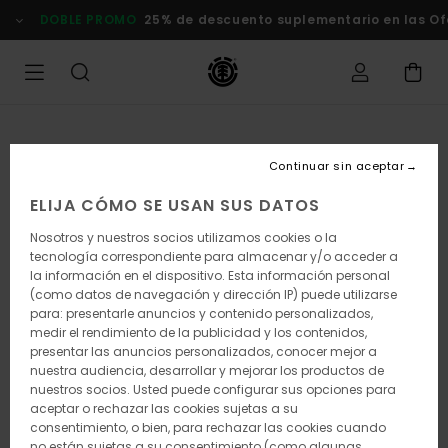
Pasar
DOBLE PROMO
25% de descuento suplementario en las Of
a
la
información
del
producto
Continuar sin aceptar
ELIJA CÓMO SE USAN SUS DATOS
Nosotros y nuestros socios utilizamos cookies o la
tecnología correspondiente para almacenar y/o acceder a
la información en el dispositivo. Esta información personal
(como datos de navegación y dirección IP) puede utilizarse
para: presentarle anuncios y contenido personalizados,
medir el rendimiento de la publicidad y los contenidos,
presentar las anuncios personalizados, conocer mejor a
nuestra audiencia, desarrollar y mejorar los productos de
nuestros socios. Usted puede configurar sus opciones para
aceptar o rechazar las cookies sujetas a su
consentimiento, o bien, para rechazar las cookies cuando
no están sujetas a su consentimiento (como algunas