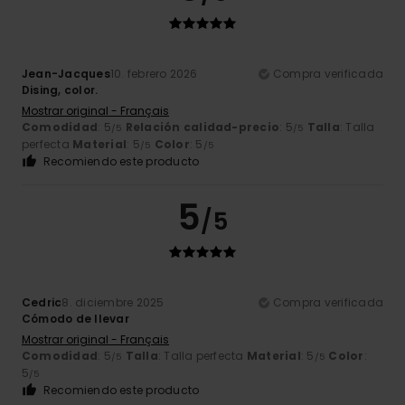
Jean-Jacques
10. febrero 2026
Compra verificada
Dising, color.
Mostrar original - Français
Comodidad
: 5
Relación calidad-precio
: 5
Talla
: Talla
/5
/5
perfecta
Material
: 5
Color
: 5
/5
/5
Recomiendo este producto
5
/5
Cedric
8. diciembre 2025
Compra verificada
Cómodo de llevar
Mostrar original - Français
Comodidad
: 5
Talla
: Talla perfecta
Material
: 5
Color
:
/5
/5
5
/5
Recomiendo este producto