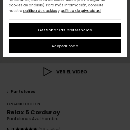
cookies de análisis). Para más información, consulte
nuestra
política de cookies
y
política de privacidad
Gestionar las preferencias
Aceptar todo
VER EL VIDEO
Pantalones
ORGANIC COTTON
Relax 5 Corduroy
Pantalones Azul hombre
5.0
(3 Reseñas)