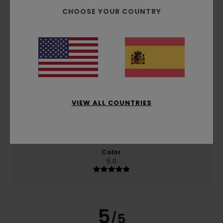
producto
CHOOSE YOUR COUNTRY
Comodidad
5.0
Relación calidad-precio
4.5
VIEW ALL COUNTRIES
Talla
Material
5.0
Demasiado pequeño
Demasiado grande
Color
5.0
5
/5