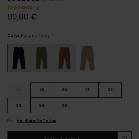
ECO-BONUS
90,00 €
Eclipse Navy
Color
26
28
30
31
32
33
34
36
Ver Guía De Tallas
Añadir a la cesta